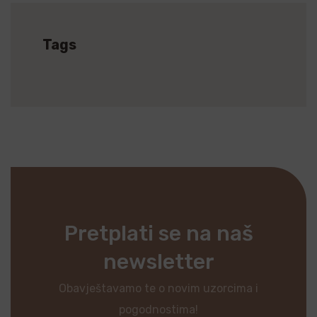
Tags
Pretplati se na naš
newsletter
Obavještavamo te o novim uzorcima i
pogodnostima!