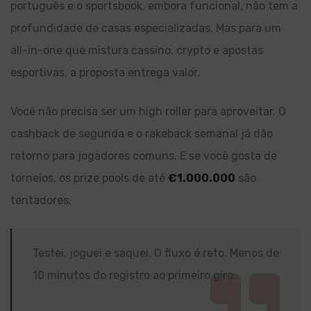
português e o sportsbook, embora funcional, não tem a
profundidade de casas especializadas. Mas para um
all-in-one que mistura cassino, crypto e apostas
esportivas, a proposta entrega valor.
Você não precisa ser um high roller para aproveitar. O
cashback de segunda e o rakeback semanal já dão
retorno para jogadores comuns. E se você gosta de
torneios, os prize pools de até
€1.000.000
são
tentadores.
Testei, joguei e saquei. O fluxo é reto. Menos de
10 minutos do registro ao primeiro giro.