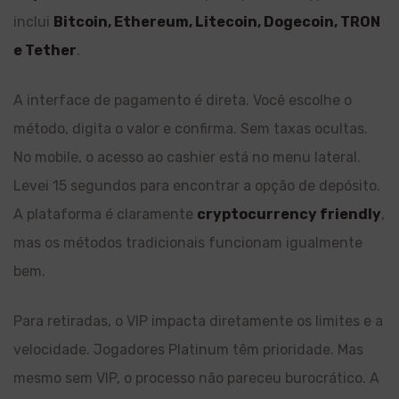
inclui
Bitcoin, Ethereum, Litecoin, Dogecoin, TRON
e Tether
.
A interface de pagamento é direta. Você escolhe o
método, digita o valor e confirma. Sem taxas ocultas.
No mobile, o acesso ao cashier está no menu lateral.
Levei 15 segundos para encontrar a opção de depósito.
A plataforma é claramente
cryptocurrency friendly
,
mas os métodos tradicionais funcionam igualmente
bem.
Para retiradas, o VIP impacta diretamente os limites e a
velocidade. Jogadores Platinum têm prioridade. Mas
mesmo sem VIP, o processo não pareceu burocrático. A