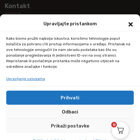
Kontakt
Upravljajte pristankom
Nazovite nas
+385 (0)98 978 98 09
Kako bismo pružili najbolja iskustva, koristimo tehnologije poput
kolačića za pohranu i/ili pristup informacijama o uređaju. Pristanak na
Pošaljite e-mail
ove tehnologije omogućit će nam obradu podataka kao što su
ponašanje pregledavanja ili jedinstveni ID-ovi na ovoj stranici.
info@kupitapetu.com
Nepristanak ili povlačenje pristanka može negativno utjecati na
određene značajke i funkcije.
Adresa
Upravljanje uslugama
Industrijska ulica 39,
34000 Požega
Prihvati
Odbaci
0
Prikaži postavke
© Copyright 2024 by kupitapetu.com