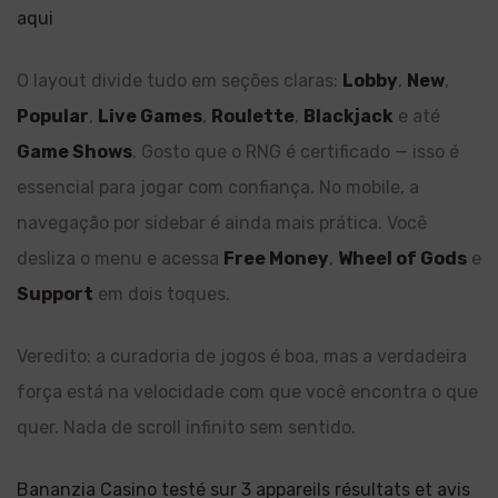
aqui
O layout divide tudo em seções claras:
Lobby
,
New
,
Popular
,
Live Games
,
Roulette
,
Blackjack
e até
Game Shows
. Gosto que o RNG é certificado — isso é
essencial para jogar com confiança. No mobile, a
navegação por sidebar é ainda mais prática. Você
desliza o menu e acessa
Free Money
,
Wheel of Gods
e
Support
em dois toques.
Veredito: a curadoria de jogos é boa, mas a verdadeira
força está na velocidade com que você encontra o que
quer. Nada de scroll infinito sem sentido.
Bananzia Casino testé sur 3 appareils résultats et avis