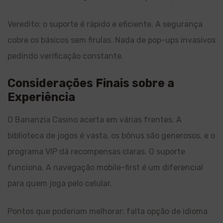
Veredito: o suporte é rápido e eficiente. A segurança
cobre os básicos sem firulas. Nada de pop-ups invasivos
pedindo verificação constante.
Considerações Finais sobre a
Experiência
O Bananzia Casino acerta em várias frentes. A
biblioteca de jogos é vasta, os bônus são generosos, e o
programa VIP dá recompensas claras. O suporte
funciona. A navegação mobile-first é um diferencial
para quem joga pelo celular.
Pontos que poderiam melhorar: falta opção de idioma