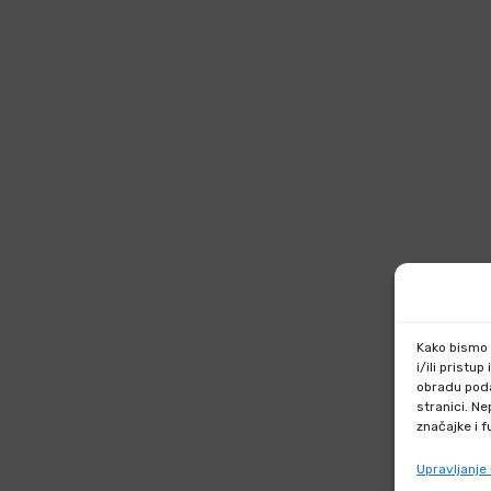
Kako bismo p
i/ili prist
obradu poda
stranici. N
značajke i f
Upravljanj