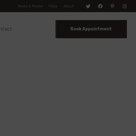
News & Media
FAQs
About
ntact
Book Appointment