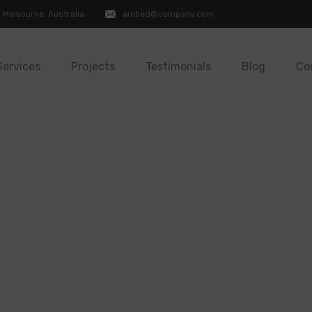
 Melbourne, Australia
ambed@company.com
Services
Projects
Testimonials
Blog
Co