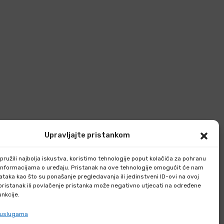
Upravljajte pristankom
ružili najbolja iskustva, koristimo tehnologije poput kolačića za pohranu
up informacijama o uređaju. Pristanak na ove tehnologije omogućit će nam
taka kao što su ponašanje pregledavanja ili jedinstveni ID-ovi na ovoj
epristanak ili povlačenje pristanka može negativno utjecati na određene
unkcije.
e uslugama