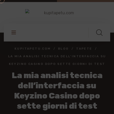
KUPITAPETU.COM
BLOG
TAPETE
LA MIA ANALISI TECNICA DELL’INTERFACCIA SU
KEYZINO CASINO DOPO SETTE GIORNI DI TEST
La mia analisi tecnica
dell’interfaccia su
Keyzino Casino dopo
sette giorni di test