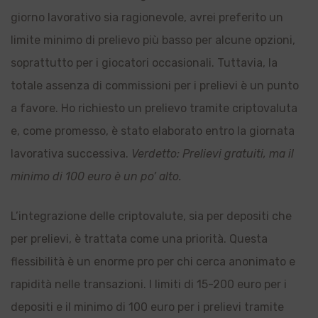
giorno lavorativo sia ragionevole, avrei preferito un
limite minimo di prelievo più basso per alcune opzioni,
soprattutto per i giocatori occasionali. Tuttavia, la
totale assenza di commissioni per i prelievi è un punto
a favore. Ho richiesto un prelievo tramite criptovaluta
e, come promesso, è stato elaborato entro la giornata
lavorativa successiva.
Verdetto: Prelievi gratuiti, ma il
minimo di 100 euro è un po’ alto.
L’integrazione delle criptovalute, sia per depositi che
per prelievi, è trattata come una priorità. Questa
flessibilità è un enorme pro per chi cerca anonimato e
rapidità nelle transazioni. I limiti di 15-200 euro per i
depositi e il minimo di 100 euro per i prelievi tramite