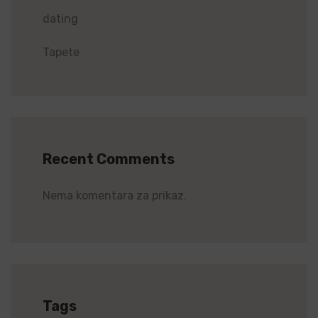
dating
Tapete
Recent Comments
Nema komentara za prikaz.
Tags