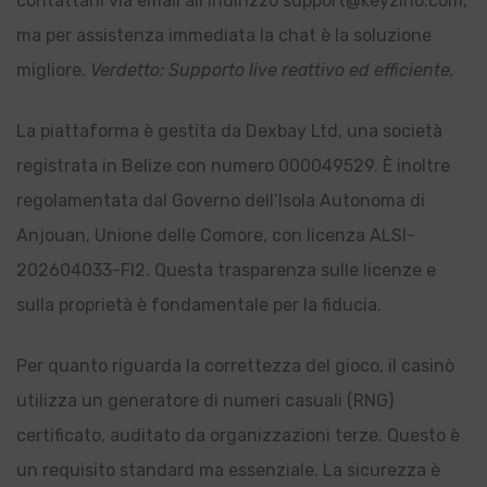
contattarli via email all’indirizzo support@keyzino.com,
ma per assistenza immediata la chat è la soluzione
migliore.
Verdetto: Supporto live reattivo ed efficiente.
La piattaforma è gestita da Dexbay Ltd, una società
registrata in Belize con numero 000049529. È inoltre
regolamentata dal Governo dell’Isola Autonoma di
Anjouan, Unione delle Comore, con licenza ALSI-
202604033-FI2. Questa trasparenza sulle licenze e
sulla proprietà è fondamentale per la fiducia.
Per quanto riguarda la correttezza del gioco, il casinò
utilizza un generatore di numeri casuali (RNG)
certificato, auditato da organizzazioni terze. Questo è
un requisito standard ma essenziale. La sicurezza è