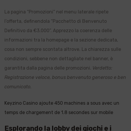
La pagina “Promozioni” nel menu laterale ripete
l’offerta, definendola “Pacchetto di Benvenuto
Definitivo da €3.000”. Apprezzo la coerenza delle
informazioni tra la homepage e la sezione dedicata,
cosa non sempre scontata altrove. La chiarezza sulle
condizioni, sebbene non dettagliate nel banner, è
garantita dalla pagina delle promozioni.
Verdetto:
Registrazione veloce, bonus benvenuto generoso e ben
comunicato.
Keyzino Casino ajoute 450 machines a sous avec un
temps de chargement de 1.8 secondes sur mobile
Esplorando la lobby dei giochi e i