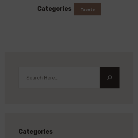
Categories
Tapete
Categories