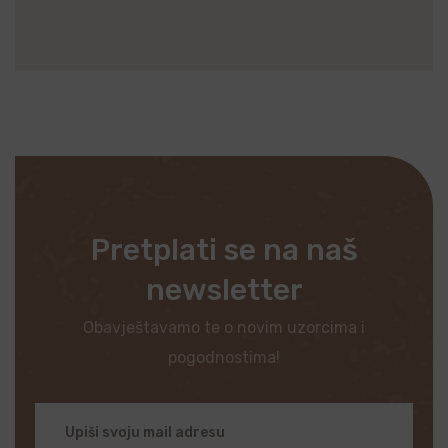
Pretplati se na naš
newsletter
Obavještavamo te o novim uzorcima i
pogodnostima!