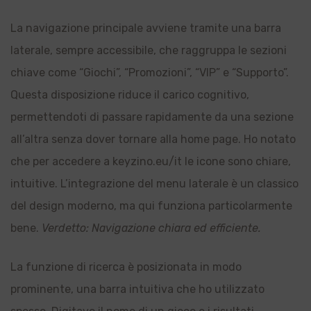
La navigazione principale avviene tramite una barra
laterale, sempre accessibile, che raggruppa le sezioni
chiave come “Giochi”, “Promozioni”, “VIP” e “Supporto”.
Questa disposizione riduce il carico cognitivo,
permettendoti di passare rapidamente da una sezione
all’altra senza dover tornare alla home page. Ho notato
che per accedere a keyzino.eu/it le icone sono chiare,
intuitive. L’integrazione del menu laterale è un classico
del design moderno, ma qui funziona particolarmente
bene.
Verdetto: Navigazione chiara ed efficiente.
La funzione di ricerca è posizionata in modo
prominente, una barra intuitiva che ho utilizzato