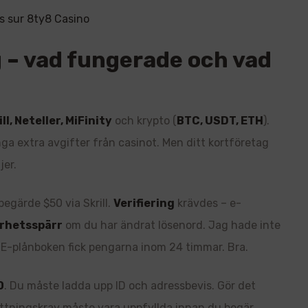
 sur 8ty8 Casino
g – vad fungerade och vad
ll, Neteller, MiFinity
och krypto (
BTC, USDT, ETH
).
ga extra avgifter från casinot. Men ditt kortföretag
jer.
egärde $50 via Skrill.
Verifiering
krävdes – e-
rhetsspärr
om du har ändrat lösenord. Jag hade inte
 E-plånboken fick pengarna inom 24 timmar. Bra.
0
. Du måste ladda upp ID och adressbevis. Gör det
sättningskrav måste vara uppfyllda innan du begär