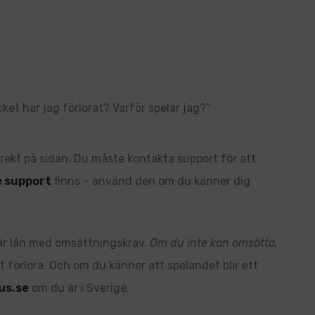
et har jag förlorat? Varför spelar jag?”
rekt på sidan. Du måste kontakta support för att
e support
finns – använd den om du känner dig
 är lån med omsättningskrav.
Om du inte kan omsätta,
 förlora. Och om du känner att spelandet blir ett
us.se
om du är i Sverige.