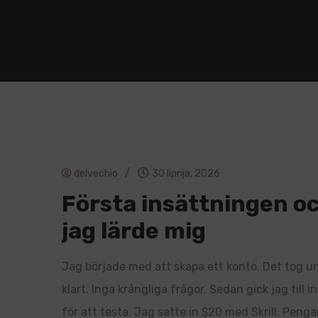
/
delvechio
30 lipnja, 2026
Första insättningen o
jag lärde mig
Jag började med att skapa ett konto. Det tog ung
klart. Inga krångliga frågor. Sedan gick jag till
för att testa. Jag satte in $20 med Skrill. Penga