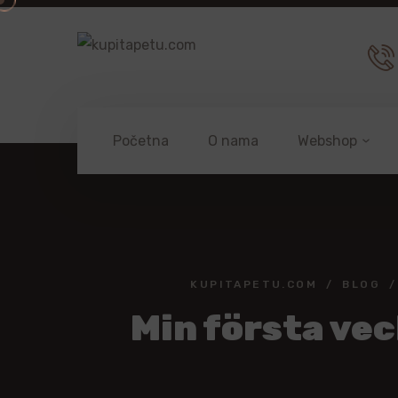
Početna
O nama
Webshop
KUPITAPETU.COM
BLOG
Min första vec