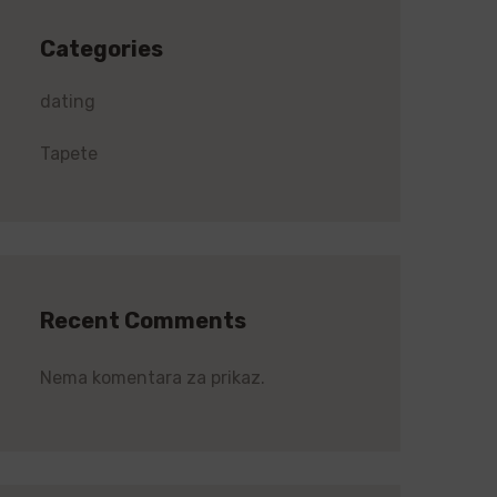
Categories
dating
Tapete
Recent Comments
Nema komentara za prikaz.