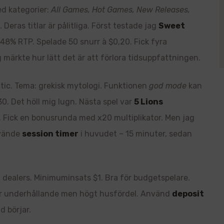
ed kategorier:
All Games, Hot Games, New Releases,
. Deras titlar är pålitliga. Först testade jag
Sweet
6,48% RTP. Spelade 50 snurr à $0,20. Fick fyra
 märkte hur lätt det är att förlora tidsuppfattningen.
ic. Tema: grekisk mytologi. Funktionen
god mode
kan
30. Det höll mig lugn. Nästa spel var
5 Lions
t. Fick en bonusrunda med x20 multiplikator. Men jag
nvände
session timer
i huvudet – 15 minuter, sedan
 dealers. Minimuminsats $1. Bra för budgetspelare.
r underhållande men högt husfördel. Använd
deposit
d börjar.