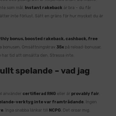
nte som mål.
Instant rakeback
är bra – du får
sätter inte förlust. Sätt en gräns för hur mycket du är
thly bonus, boosted rakeback, cashback, free
a bonusen. Omsättningskrav
35x
på reload-bonusar.
 har tid att omsätta den. Stressa inte.
llt spelande – vad jag
pel använder
certifierad RNG
eller är
provably fair
.
pelande-verktyg inte var framträdande
. Ingen
re
. Inga snabba länkar till
NCPG
. Det oroar mig.