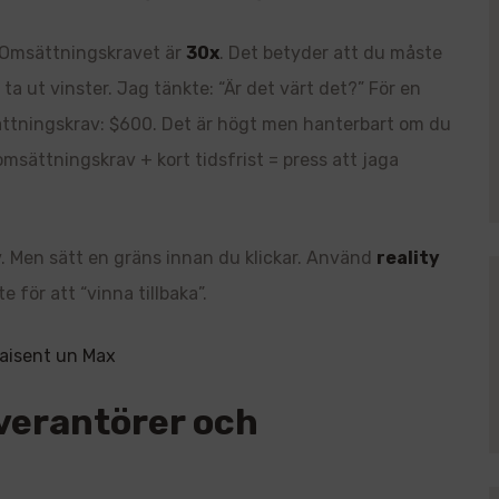
 Omsättningskravet är
30x
. Det betyder att du måste
 ut vinster. Jag tänkte: “Är det värt det?” För en
ättningskrav: $600. Det är högt men hanterbart om du
 omsättningskrav + kort tidsfrist = press att jaga
lv. Men sätt en gräns innan du klickar. Använd
reality
te för att “vinna tillbaka”.
laisent un Max
everantörer och