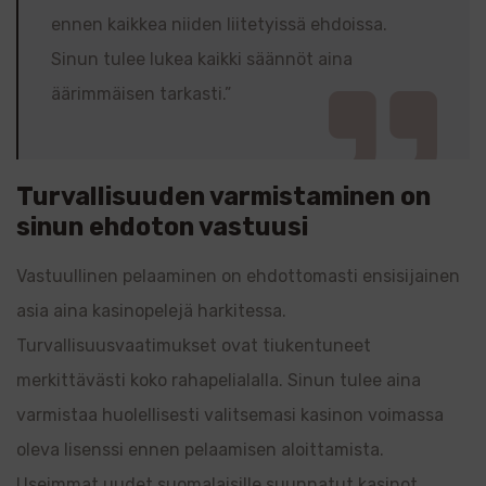
ennen kaikkea niiden liitetyissä ehdoissa.
Sinun tulee lukea kaikki säännöt aina
äärimmäisen tarkasti.”
Turvallisuuden varmistaminen on
sinun ehdoton vastuusi
Vastuullinen pelaaminen on ehdottomasti ensisijainen
asia aina kasinopelejä harkitessa.
Turvallisuusvaatimukset ovat tiukentuneet
merkittävästi koko rahapelialalla. Sinun tulee aina
varmistaa huolellisesti valitsemasi kasinon voimassa
oleva lisenssi ennen pelaamisen aloittamista.
Useimmat uudet suomalaisille suunnatut kasinot