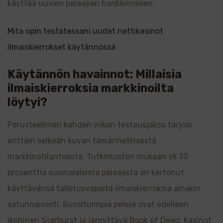
käyttää uusien pelaajien hankkimiseen.
Mita opin testatessani uudet nettikasinot
ilmaiskierrokset käytännössä
Käytännön havainnot: Millaisia
ilmaiskierroksia markkinoilta
löytyi?
Perusteellinen kahden viikon testausjakso tarjosi
erittäin selkeän kuvan tämänhetkisestä
markkinatilanteesta. Tutkimusten mukaan yli 70
prosenttia suomalaisista pelaajista on kertonut
käyttävänsä talletusvapaita ilmaiskierroksia ainakin
satunnaisesti. Suosituimpia pelejä ovat edelleen
ikoninen Starburst ja jännittävä Book of Dead. Kasinot