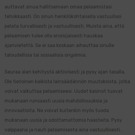
auttavat sinua hallitsemaan omaa pelaamistasi
tehokkaasti. On sinun henkilökohtaisella vastuullasi
pelata turvallisesti ja vastuullisesti. Muista aina, että
pelaamisen tulee olla ensisijaisesti hauskaa
ajanvietettä. Se ei saa koskaan aiheuttaa sinulle
taloudellisia tai sosiaalisia ongelmia.
Seuraa alan kehitystä aktiivisesti ja pysy ajan tasalla.
Ole tietoinen kaikista lainsäädännön muutoksista, jotka
voivat vaikuttaa pelaamiseesi. Uudet kasinot tuovat
mukanaan runsaasti uusia mahdollisuuksia ja
innovaatioita. Ne voivat kuitenkin myös tuoda
mukanaan uusia ja odottamattomia haasteita. Pysy
valppaana ja nauti pelaamisesta aina vastuullisesti.