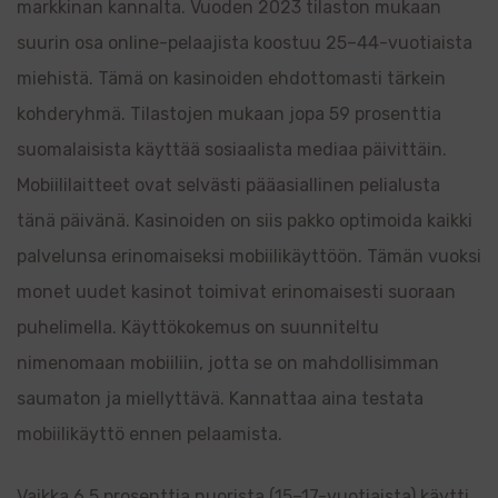
markkinan kannalta. Vuoden 2023 tilaston mukaan
suurin osa online-pelaajista koostuu 25–44-vuotiaista
miehistä. Tämä on kasinoiden ehdottomasti tärkein
kohderyhmä. Tilastojen mukaan jopa 59 prosenttia
suomalaisista käyttää sosiaalista mediaa päivittäin.
Mobiililaitteet ovat selvästi pääasiallinen pelialusta
tänä päivänä. Kasinoiden on siis pakko optimoida kaikki
palvelunsa erinomaiseksi mobiilikäyttöön. Tämän vuoksi
monet uudet kasinot toimivat erinomaisesti suoraan
puhelimella. Käyttökokemus on suunniteltu
nimenomaan mobiiliin, jotta se on mahdollisimman
saumaton ja miellyttävä. Kannattaa aina testata
mobiilikäyttö ennen pelaamista.
Vaikka 6,5 prosenttia nuorista (15–17-vuotiaista) käytti