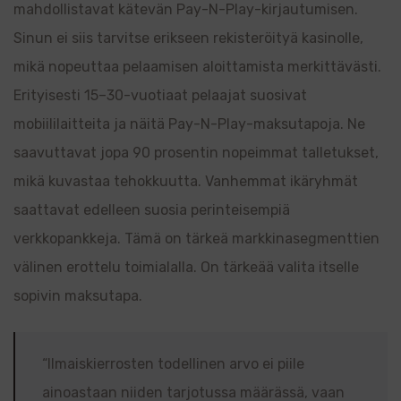
mahdollistavat kätevän Pay-N-Play-kirjautumisen.
Sinun ei siis tarvitse erikseen rekisteröityä kasinolle,
mikä nopeuttaa pelaamisen aloittamista merkittävästi.
Erityisesti 15–30-vuotiaat pelaajat suosivat
mobiililaitteita ja näitä Pay-N-Play-maksutapoja. Ne
saavuttavat jopa 90 prosentin nopeimmat talletukset,
mikä kuvastaa tehokkuutta. Vanhemmat ikäryhmät
saattavat edelleen suosia perinteisempiä
verkkopankkeja. Tämä on tärkeä markkinasegmenttien
välinen erottelu toimialalla. On tärkeää valita itselle
sopivin maksutapa.
“Ilmaiskierrosten todellinen arvo ei piile
ainoastaan niiden tarjotussa määrässä, vaan