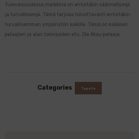
Tulevaisuudessa markkina on entistäkin säännellympi
ja turvallisempi. Tämä tarjoaa toivottavasti entistäkin
turvallisemman ympäristön kaikille. Tämä on kaikkien
pelaajien ja alan toimijoiden etu. Ole fiksu pelaaja.
Categories
Tapete