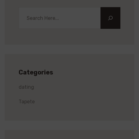
Categories
dating
Tapete