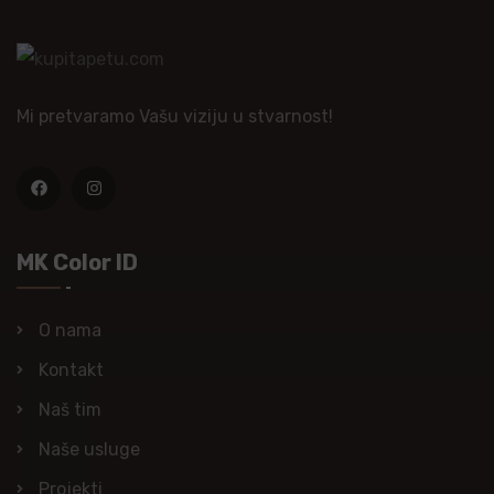
Mi pretvaramo Vašu viziju u stvarnost!
MK Color ID
O nama
Kontakt
Naš tim
Naše usluge
Projekti