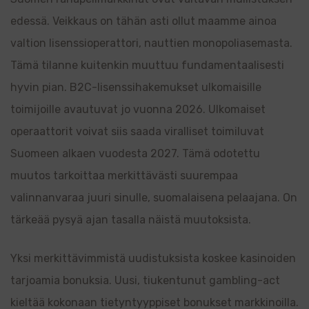
edessä. Veikkaus on tähän asti ollut maamme ainoa
valtion lisenssioperattori, nauttien monopoliasemasta.
Tämä tilanne kuitenkin muuttuu fundamentaalisesti
hyvin pian. B2C-lisenssihakemukset ulkomaisille
toimijoille avautuvat jo vuonna 2026. Ulkomaiset
operaattorit voivat siis saada viralliset toimiluvat
Suomeen alkaen vuodesta 2027. Tämä odotettu
muutos tarkoittaa merkittävästi suurempaa
valinnanvaraa juuri sinulle, suomalaisena pelaajana. On
tärkeää pysyä ajan tasalla näistä muutoksista.
Yksi merkittävimmistä uudistuksista koskee kasinoiden
tarjoamia bonuksia. Uusi, tiukentunut gambling-act
kieltää kokonaan tietyntyyppiset bonukset markkinoilla.