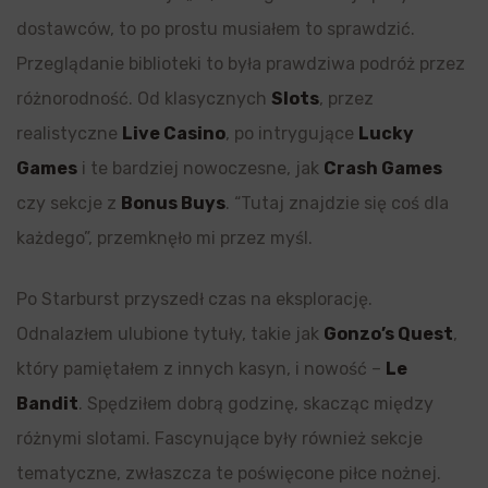
dostawców, to po prostu musiałem to sprawdzić.
Przeglądanie biblioteki to była prawdziwa podróż przez
różnorodność. Od klasycznych
Slots
, przez
realistyczne
Live Casino
, po intrygujące
Lucky
Games
i te bardziej nowoczesne, jak
Crash Games
czy sekcje z
Bonus Buys
. “Tutaj znajdzie się coś dla
każdego”, przemknęło mi przez myśl.
Po Starburst przyszedł czas na eksplorację.
Odnalazłem ulubione tytuły, takie jak
Gonzo’s Quest
,
który pamiętałem z innych kasyn, i nowość –
Le
Bandit
. Spędziłem dobrą godzinę, skacząc między
różnymi slotami. Fascynujące były również sekcje
tematyczne, zwłaszcza te poświęcone piłce nożnej.