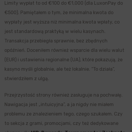
Limity wypłat to od €100 do €1,000 (dla LuxonPay do
€500). Pamiętałem o tym, że minimalna kwota do
wypłaty jest wyższa niż minimalna kwota wpłaty, co
jest standardową praktyką w wielu kasynach.
Transakcja przebiegła sprawnie, bez zbędnych
opóźnień. Doceniłem również wsparcie dla wielu walut
(EUR) i ustawienia regionalne (UA), które pokazują, że
kasyno myśli globalnie, ale też lokalnie. “To działa”,
stwierdziłem z ulgą.
Przejrzystość strony również zasługuje na pochwałę.
Nawigacja jest „intuicyjna”, a ja nigdy nie miałem
problemu ze znalezieniem tego, czego szukałem. Czy
to sekcja z grami, promocjami, czy też dedykowane