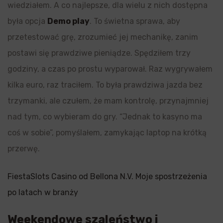
wiedziałem. A co najlepsze, dla wielu z nich dostępna
była opcja
Demo play
. To świetna sprawa, aby
przetestować grę, zrozumieć jej mechanikę, zanim
postawi się prawdziwe pieniądze. Spędziłem trzy
godziny, a czas po prostu wyparował. Raz wygrywałem
kilka euro, raz traciłem. To była prawdziwa jazda bez
trzymanki, ale czułem, że mam kontrolę, przynajmniej
nad tym, co wybieram do gry. “Jednak to kasyno ma
coś w sobie”, pomyślałem, zamykając laptop na krótką
przerwę.
FiestaSlots Casino od Bellona N.V. Moje spostrzeżenia
po latach w branży
Weekendowe szaleństwo i