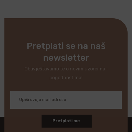
Pretplati se na naš
newsletter
Obavještavamo te o novim uzorcima i
pogodnostima!
Pretplati me