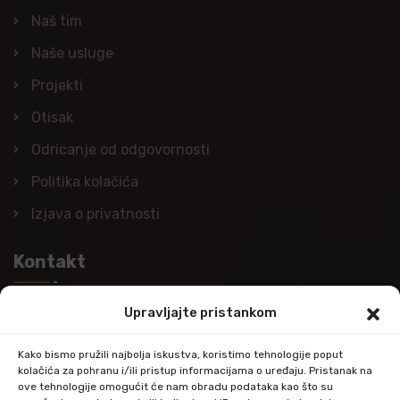
Naš tim
Naše usluge
Projekti
Otisak
Odricanje od odgovornosti
Politika kolačića
Izjava o privatnosti
Kontakt
Upravljajte pristankom
Nazovite nas
+385 (0)98 978 98 09
Kako bismo pružili najbolja iskustva, koristimo tehnologije poput
kolačića za pohranu i/ili pristup informacijama o uređaju. Pristanak na
Pošaljite e-mail
ove tehnologije omogućit će nam obradu podataka kao što su