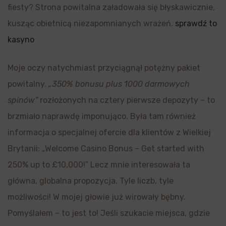
fiesty? Strona powitalna załadowała się błyskawicznie,
kusząc obietnicą niezapomnianych wrażeń.
sprawdź to
kasyno
Moje oczy natychmiast przyciągnął potężny pakiet
powitalny.
„350% bonusu plus 1000 darmowych
spinów”
rozłożonych na cztery pierwsze depozyty – to
brzmiało naprawdę imponująco. Była tam również
informacja o specjalnej ofercie dla klientów z Wielkiej
Brytanii: „Welcome Casino Bonus – Get started with
250% up to £10,000!” Lecz mnie interesowała ta
główna, globalna propozycja. Tyle liczb, tyle
możliwości! W mojej głowie już wirowały bębny.
Pomyślałem – to jest to! Jeśli szukacie miejsca, gdzie