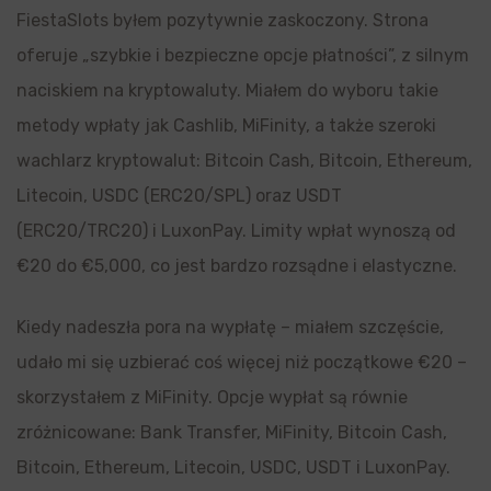
FiestaSlots byłem pozytywnie zaskoczony. Strona
oferuje „szybkie i bezpieczne opcje płatności”, z silnym
naciskiem na kryptowaluty. Miałem do wyboru takie
metody wpłaty jak Cashlib, MiFinity, a także szeroki
wachlarz kryptowalut: Bitcoin Cash, Bitcoin, Ethereum,
Litecoin, USDC (ERC20/SPL) oraz USDT
(ERC20/TRC20) i LuxonPay. Limity wpłat wynoszą od
€20 do €5,000, co jest bardzo rozsądne i elastyczne.
Kiedy nadeszła pora na wypłatę – miałem szczęście,
udało mi się uzbierać coś więcej niż początkowe €20 –
skorzystałem z MiFinity. Opcje wypłat są równie
zróżnicowane: Bank Transfer, MiFinity, Bitcoin Cash,
Bitcoin, Ethereum, Litecoin, USDC, USDT i LuxonPay.