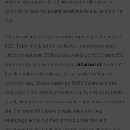
emocje sięgają zenitu od pierwszego kliknięcia, to
sprawdź to kasyno, a sami przekonacie się, co mam na
myśli.
Postanowiłem zacząć skromnie, wpłacając minimalne
€20. To był mój bilet do tej festy. I co otrzymałem?
Natychmiastowe 150% dopasowania do €500 oraz 250
darmowych spinów na kultowym
Starburst
. Euforia!
Szybko jednak okazało się, że spiny nie trafiają na
konto od razu. Dostawałem po 50 FS dziennie przez
kolejnych 5 dni. Muszę przyznać, że to trochę studziło
zapał, ale jednocześnie budowało napięcie na następne
dni. Pierwsze 50 spinów poszło, niestety, bez
większego echa. A potem przyszło zderzenie z
rzeczywistością, czyli warunkami obrotu. Wymóg 35x