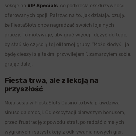
sekcje na
VIP Specials
, co podkreśla ekskluzywność
oferowanych opcji. Patrząc na to, jak działają, czuję,
że FiestaSlots chce nagradzać swoich lojalnych
graczy. To motywuje, aby grać więcej i dążyć do tego,
by stać się częścią tej elitarnej grupy. “Może kiedyś i ja
będę cieszył się takimi przywilejami”, zamarzyłem sobie,
grając dalej.
Fiesta trwa, ale z lekcją na
przyszłość
Moja sesja w FiestaSlots Casino to była prawdziwa
sinusoida emocji. Od ekscytacji pierwszym bonusem,
przez frustrację z powodu strat, po radość z małych
wygranych i satysfakcję z odkrywania nowych gier.