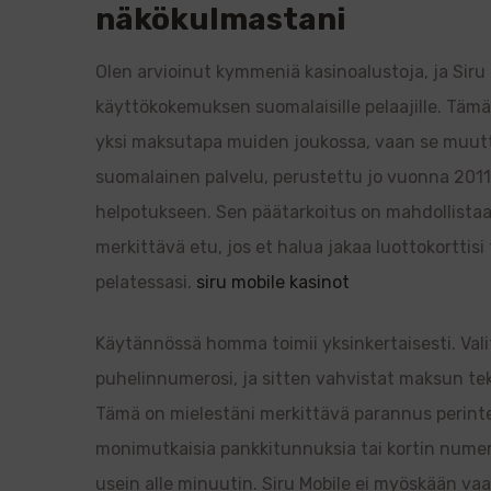
näkökulmastani
Olen arvioinut kymmeniä kasinoalustoja, ja Siru
käyttökokemuksen suomalaisille pelaajille. Tämä
yksi maksutapa muiden joukossa, vaan se muutt
suomalainen palvelu, perustettu jo vuonna 2011,
helpotukseen. Sen päätarkoitus on mahdollistaa 
merkittävä etu, jos et halua jakaa luottokorttisi 
pelatessasi.
siru mobile kasinot
Käytännössä homma toimii yksinkertaisesti. Vali
puhelinnumerosi, ja sitten vahvistat maksun teks
Tämä on mielestäni merkittävä parannus perintei
monimutkaisia pankkitunnuksia tai kortin numero
usein alle minuutin. Siru Mobile ei myöskään vaad