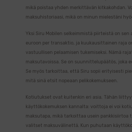
mikä poistaa yhden merkittävän kitkakohdan. Voit
maksuhistoriaasi, mikä on minun mielestäni hyö
Yksi Siru Mobilen selkeimmistä piirteistä on sen 
euroon per transaktio, ja kuukausittainen raja o
vastuullisen pelaamisen tukemiseksi. Nämä raja
maksutavoissa. Se on suunnittelupäätös, joka ed
Se myös tarkoittaa, että Siru sopii erityisesti pi
mitä sinä etsit nopeaan pelikokemukseen.
Kotiutukset ovat kuitenkin eri asia. Tähän liitty
käyttökokemuksen kannalta: voittoja ei voi kotiu
maksutapa, mikä tarkoittaa usein pankkisiirtoa 
valitset maksuvälinettä. Kun puhutaan käyttöko