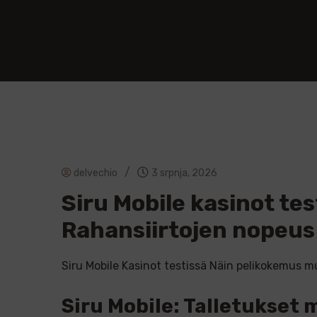
/
delvechio
3 srpnja, 2026
Siru Mobile kasinot te
Rahansiirtojen nopeus 
Siru Mobile Kasinot testissä Näin pelikokemus m
Siru Mobile: Talletukset m