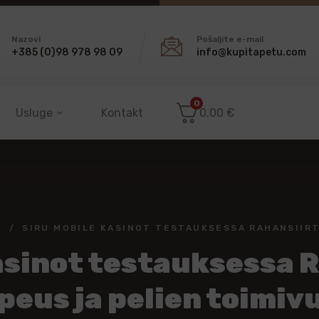
Nazovi
Pošaljite e-mail
+385 (0)98 978 98 09
info@kupitapetu.com
0
Usluge
Kontakt
0,00
€
E
SIRU MOBILE KASINOT TESTAUKSESSA RAHANSIIR
asinot testauksessa 
peus ja pelien toimiv