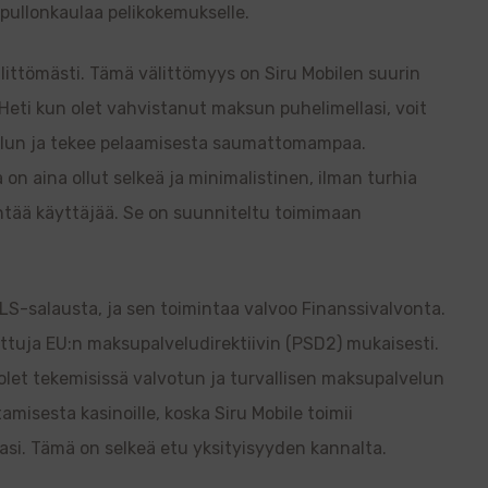
 pullonkaulaa pelikokemukselle.
välittömästi. Tämä välittömyys on Siru Mobilen suurin
 Heti kun olet vahvistanut maksun puhelimellasi, voit
elun ja tekee pelaamisesta saumattomampaa.
la on aina ollut selkeä ja minimalistinen, ilman turhia
ntää käyttäjää. Se on suunniteltu toimimaan
TLS-salausta, ja sen toimintaa valvoo Finanssivalvonta.
attuja EU:n maksupalveludirektiivin (PSD2) mukaisesti.
 olet tekemisissä valvotun ja turvallisen maksupalvelun
amisesta kasinoille, koska Siru Mobile toimii
jasi. Tämä on selkeä etu yksityisyyden kannalta.