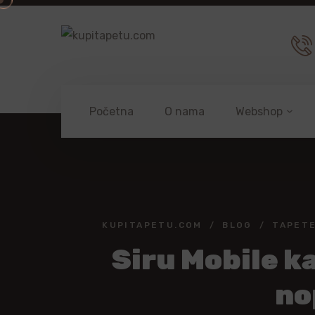
Početna
O nama
Webshop
KUPITAPETU.COM
BLOG
TAPET
Siru Mobile k
no