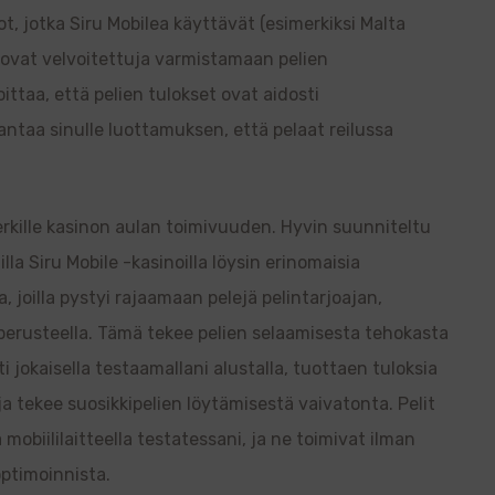
ot, jotka Siru Mobilea käyttävät (esimerkiksi Malta
, ovat velvoitettuja varmistamaan pelien
ttaa, että pelien tulokset ovat aidosti
 antaa sinulle luottamuksen, että pelaat reilussa
kille kasinon aulan toimivuuden. Hyvin suunniteltu
a Siru Mobile -kasinoilla löysin erinomaisia
 joilla pystyi rajaamaan pelejä pelintarjoajan,
perusteella. Tämä tekee pelien selaamisesta tehokasta
 jokaisella testaamallani alustalla, tuottaen tuloksia
ja tekee suosikkipelien löytämisestä vaivatonta. Pelit
mobiililaitteella testatessani, ja ne toimivat ilman
optimoinnista.