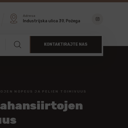
Adresa
Industrijska ulica 39, Požega
KONTAKTIRAJTE NAS
TOJEN NOPEUS JA PELIEN TOIMIVUUS
Rahansiirtojen
uus