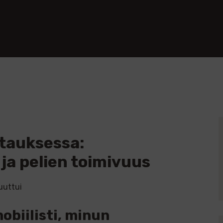
stauksessa:
ja pelien toimivuus
uuttui
obiilisti, minun