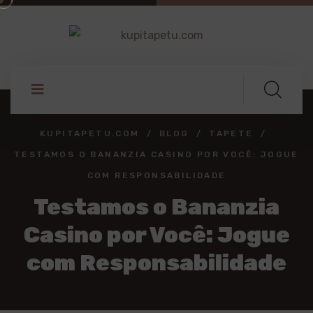
KUPITAPETU.COM
BLOG
TAPETE
TESTAMOS O BANANZIA CASINO POR VOCÊ: JOGUE
COM RESPONSABILIDADE
Testamos o Bananzia
Casino por Você: Jogue
com Responsabilidade