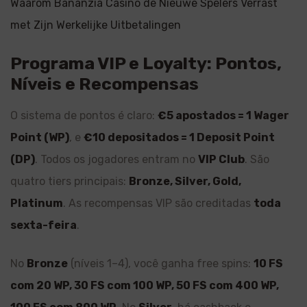
Waarom Bananzia Casino de Nieuwe Spelers Verrast
met Zijn Werkelijke Uitbetalingen
Programa VIP e Loyalty: Pontos,
Níveis e Recompensas
O sistema de pontos é claro:
€5 apostados = 1 Wager
Point (WP)
, e
€10 depositados = 1 Deposit Point
(DP)
. Todos os jogadores entram no
VIP Club
. São
quatro tiers principais:
Bronze, Silver, Gold,
Platinum
. As recompensas VIP são creditadas
toda
sexta-feira
.
No
Bronze
(níveis 1–4), você ganha free spins:
10 FS
com 20 WP, 30 FS com 100 WP, 50 FS com 400 WP,