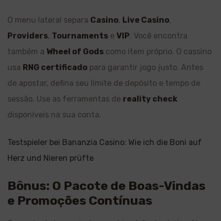
O menu lateral separa
Casino
,
Live Casino
,
Providers
,
Tournaments
e
VIP
. Você encontra
também a
Wheel of Gods
como item próprio. O cassino
usa
RNG certificado
para garantir jogo justo. Antes
de apostar, defina seu limite de depósito e tempo de
sessão. Use as ferramentas de
reality check
disponíveis na sua conta.
Testspieler bei Bananzia Casino: Wie ich die Boni auf
Herz und Nieren prüfte
Bônus: O Pacote de Boas-Vindas
e Promoções Contínuas