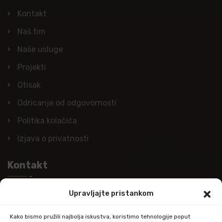
Kontakt
Naš tim
Naše usluge
Projekti
Otisak
Odricanje od odgovornosti
Politika kolačića
Izjava o privatnosti
Kontakt
Upravljajte pristankom
Nazovite nas
+385 (0)98 978 98 09
Kako bismo pružili najbolja iskustva, koristimo tehnologije poput