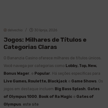
/
delvechio
30 lipnja, 2026
Jogos: Milhares de Títulos e
Categorias Claras
O Bananzia Casino oferece milhares de títulos únicos.
Você navega por categorias como
Lobby, Top, New,
Bonus Wager
, e
Popular
. Há seções específicas para
Live Games, Roulette, Blackjack
e
Game Shows
. Os
jogos em destaque incluem
Big Bass Splash
,
Gates
of Olympus 1000
,
Book of Ra Magic
e
Gates of
Olympus
.
este site