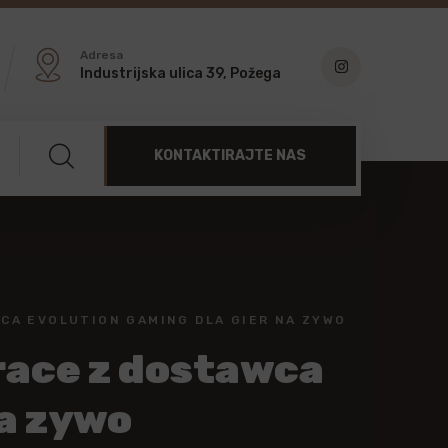
Adresa
Industrijska ulica 39, Požega
KONTAKTIRAJTE NAS
CA EVOLUTION GAMING DLA GIER NA ZYWO
race z dostawca
na zywo