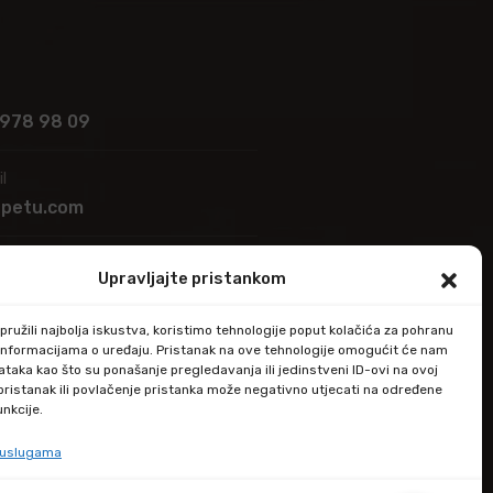
 978 98 09
l
apetu.com
Upravljajte pristankom
 ulica 39,
ega
ružili najbolja iskustva, koristimo tehnologije poput kolačića za pohranu
up informacijama o uređaju. Pristanak na ove tehnologije omogućit će nam
taka kao što su ponašanje pregledavanja ili jedinstveni ID-ovi na ovoj
epristanak ili povlačenje pristanka može negativno utjecati na određene
unkcije.
e uslugama