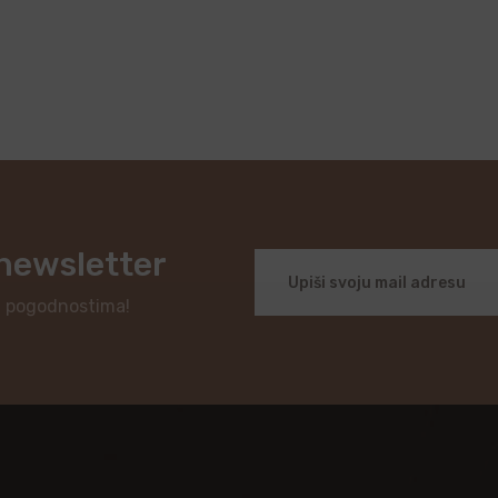
 newsletter
i pogodnostima!