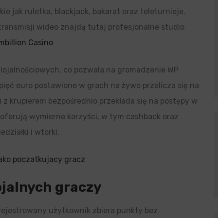
ie jak ruletka, blackjack, bakarat oraz teleturnieje.
ansmisji wideo znajdą tutaj profesjonalne studio
mbillion Casino
 lojalnościowych, co pozwala na gromadzenie WP
 pięć euro postawione w grach na żywo przelicza się na
 z krupierem bezpośrednio przekłada się na postępy w
d oferują wymierne korzyści, w tym cashback oraz
działki i wtorki.
jako poczatkujacy gracz
lojalnych graczy
rejestrowany użytkownik zbiera punkty bez