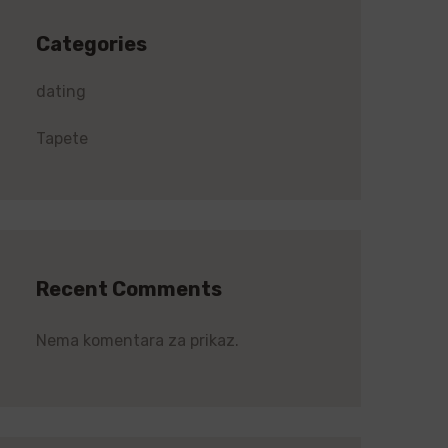
Categories
dating
Tapete
Recent Comments
Nema komentara za prikaz.