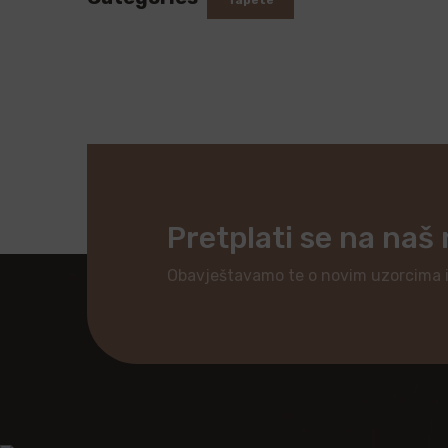
Tapete
Pretplati se na naš
Obavještavamo te o novim uzorcima 