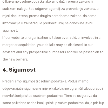
Otkrivamo osobne podatke ako smo dužni prema zakonu ili
sudskom nalogu, kao odgovor agenciji za provođenje zakona, u
mjeri dopuštenoj prema drugim odredbama zakona, da damo
informacije ili za istragu o predmetu koji se odnosi na javnu
sigurnost.
If our website or organisation is taken over, sold, or involved in a
merger or acquisition, your details may be disclosed to our
advisers and any prospective purchasers and will be passed on to
the new owners.
4. Sigurnost
Predani smo sigurnosti osobnih podataka. Poduzimamo
odgovarajuće sigurnosne mjere kako bismo ograničili zlouporabu i
neovlašteni pristup osobnim podacima. Time se osigurava da
samo potrebne osobe imaju pristup vašim podacima, da je pristup