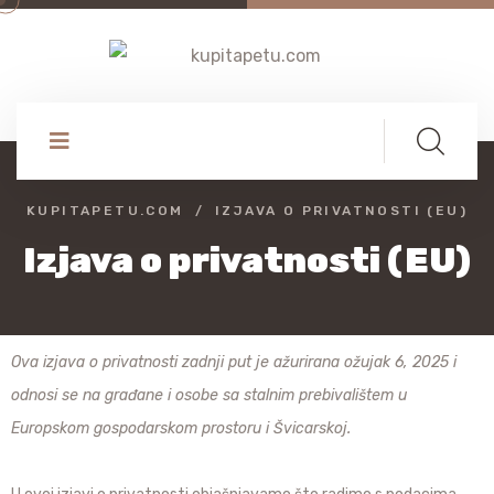
KUPITAPETU.COM
IZJAVA O PRIVATNOSTI (EU)
Izjava o privatnosti (EU)
Ova izjava o privatnosti zadnji put je ažurirana ožujak 6, 2025 i
odnosi se na građane i osobe sa stalnim prebivalištem u
Europskom gospodarskom prostoru i Švicarskoj.