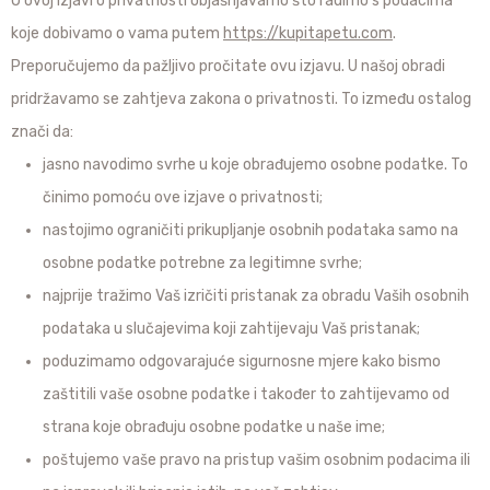
U ovoj izjavi o privatnosti objašnjavamo što radimo s podacima
koje dobivamo o vama putem
https://kupitapetu.com
.
Preporučujemo da pažljivo pročitate ovu izjavu. U našoj obradi
pridržavamo se zahtjeva zakona o privatnosti. To između ostalog
znači da:
jasno navodimo svrhe u koje obrađujemo osobne podatke. To
činimo pomoću ove izjave o privatnosti;
nastojimo ograničiti prikupljanje osobnih podataka samo na
osobne podatke potrebne za legitimne svrhe;
najprije tražimo Vaš izričiti pristanak za obradu Vaših osobnih
podataka u slučajevima koji zahtijevaju Vaš pristanak;
poduzimamo odgovarajuće sigurnosne mjere kako bismo
zaštitili vaše osobne podatke i također to zahtijevamo od
strana koje obrađuju osobne podatke u naše ime;
poštujemo vaše pravo na pristup vašim osobnim podacima ili