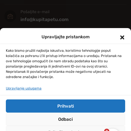
Pošaljite e-mail
info@kupitapetu.com
Adresa
Upravljajte pristankom
Industrijska ulica 39,
34000 Požega
Kako bismo pružili najbolja iskustva, koristimo tehnologije poput
kolačića za pohranu i/ili pristup informacijama o uređaju. Pristanak na
ove tehnologije omogućit će nam obradu podataka kao što su
ponašanje pregledavanja ili jedinstveni ID-ovi na ovoj stranici.
Nepristanak ili povlačenje pristanka može negativno utjecati na
određene značajke i funkcije.
Upravljanje uslugama
© Copyright 2024 by kupitapetu.com
Prihvati
Odbaci