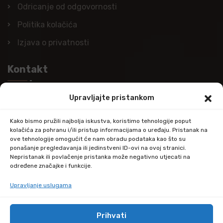
Odricanje od odgovornosti
Politika kolačića
Izjava o privatnosti
Kontakt
Upravljajte pristankom
Nazovite nas
+385 (0)98 978 98 09
Kako bismo pružili najbolja iskustva, koristimo tehnologije poput
kolačića za pohranu i/ili pristup informacijama o uređaju. Pristanak na
Pošaljite e-mail
ove tehnologije omogućit će nam obradu podataka kao što su
ponašanje pregledavanja ili jedinstveni ID-ovi na ovoj stranici.
info@kupitapetu.com
Nepristanak ili povlačenje pristanka može negativno utjecati na
određene značajke i funkcije.
Adresa
Upravljanje uslugama
Industrijska ulica 39,
34000 Požega
Prihvati