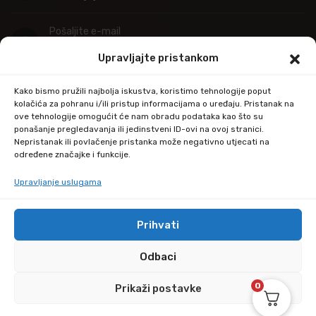
Pošaljite e-mail
info@kupitapetu.com
Upravljajte pristankom
Adresa
Kako bismo pružili najbolja iskustva, koristimo tehnologije poput
Industrijska ulica 39,
kolačića za pohranu i/ili pristup informacijama o uređaju. Pristanak na
ove tehnologije omogućit će nam obradu podataka kao što su
34000 Požega
ponašanje pregledavanja ili jedinstveni ID-ovi na ovoj stranici.
Nepristanak ili povlačenje pristanka može negativno utjecati na
određene značajke i funkcije.
Upravljanje uslugama
Prihvati
© Copyright 2024 by kupitapetu.com
Odbaci
0
Prikaži postavke