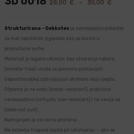
3D 0018
28,00
€
–
30,00
€
Strukturirana – Gekkotex
je samoljepljivi poliester
sa mat tekstilnim izgledom koji se koristi u
promotivne svrhe.
Materijal je lagano uklonjiv, bez stvaranja nabora
(wrinkle-free) i može se ponovno postavljati
(repositionable) zahvaljujući akrilnom sloju ljepila.
Otporno je na vodu (water-resistant), praktično
neraspadljivo (virtually tear-resistant) i ne savija se
(does not curl).
Namijenjen je za ravne površine.
Ne ostavlja tragove ljepila pri uklanjanju — ako se