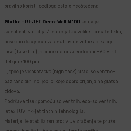
pravilno koristi, podloga ostaje neoštećena.
Glatka – RI-JET Deco-Wall M100
serija je
samoljepljiva folija / materijal za velike formate tiska,
posebno dizajniran za unutrašnje zidne aplikacije.
Lice (face film) je monomerni kalendrirani PVC vinil
debljine 100 µm.
Ljepilo je visokotacko (high tack) čisto, solventno-
bazirano akrilno ljepilo, koje dobro prijanja na glatke
zidove.
Podržava tisak pomoću solventnih, eco-solventnih,
latex i UV ink-jet tintnih tehnologija.
Materijal je stabiliziran protiv UV zračenja te pruža