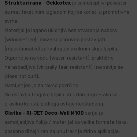
Strukturirana – Gekkotex
je samoljepljivi poliester
sa mat tekstilnim izgledom koji se koristi u promotivne
svrhe.
Materijal je lagano uklonjiv, bez stvaranja nabora
(wrinkle-free) i može se ponovno postavljati
(repositionable) zahvaljujući akrilnom sloju ljepila.
Otporno je na vodu (water-resistant), praktično
neraspadljivo (virtually tear-resistant) i ne savija se
(does not curl).
Namijenjen je za ravne površine.
Ne ostavlja tragove ljepila pri uklanjanju — ako se
pravilno koristi, podloga ostaje neoštećena.
Glatka – RI-JET Deco-Wall M100
serija je
samoljepljiva folija / materijal za velike formate tiska,
posebno dizajniran za unutrašnje zidne aplikacije.