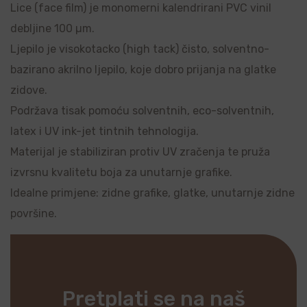
Lice (face film) je monomerni kalendrirani PVC vinil
debljine 100 µm.
Ljepilo je visokotacko (high tack) čisto, solventno-
bazirano akrilno ljepilo, koje dobro prijanja na glatke
zidove.
Podržava tisak pomoću solventnih, eco-solventnih,
latex i UV ink-jet tintnih tehnologija.
Materijal je stabiliziran protiv UV zračenja te pruža
izvrsnu kvalitetu boja za unutarnje grafike.
Idealne primjene: zidne grafike, glatke, unutarnje zidne
površine.
Pretplati se na naš