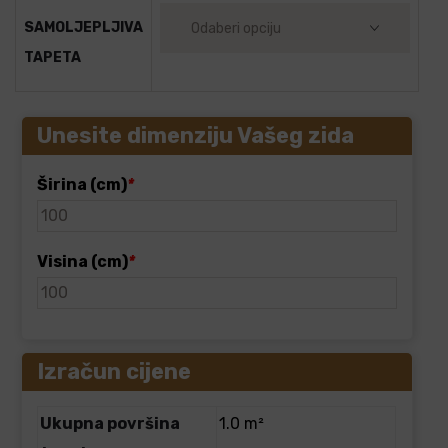
SAMOLJEPLJIVA
TAPETA
Unesite dimenziju Vašeg zida
Širina (cm)
*
Visina (cm)
*
Izračun cijene
Ukupna površina
1.0 m²