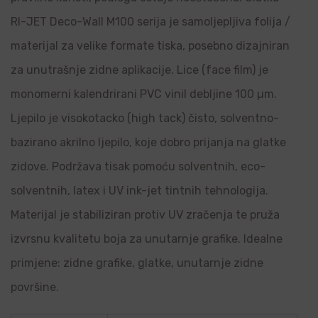
RI-JET Deco-Wall M100 serija je samoljepljiva folija /
materijal za velike formate tiska, posebno dizajniran
za unutrašnje zidne aplikacije. Lice (face film) je
monomerni kalendrirani PVC vinil debljine 100 µm.
Ljepilo je visokotacko (high tack) čisto, solventno-
bazirano akrilno ljepilo, koje dobro prijanja na glatke
zidove. Podržava tisak pomoću solventnih, eco-
solventnih, latex i UV ink-jet tintnih tehnologija.
Materijal je stabiliziran protiv UV zračenja te pruža
izvrsnu kvalitetu boja za unutarnje grafike. Idealne
primjene: zidne grafike, glatke, unutarnje zidne
površine.