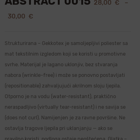
ABSTRACT 0015
28,00
€
–
30,00
€
Strukturirana – Gekkotex je samoljepljivi poliester sa
mat tekstilnim izgledom koji se koristi u promotivne
svrhe. Materijal je lagano uklonjiv, bez stvaranja
nabora (wrinkle-free) i može se ponovno postavljati
(repositionable) zahvaljujući akrilnom sloju ljepila.
Otporno je na vodu (water-resistant), praktično
neraspadljivo (virtually tear-resistant) i ne savija se
(does not curl). Namijenjen je za ravne površine. Ne
ostavlja tragove ljepila pri uklanjanju — ako se
pravilno koristi, podloga ostaje neoštećena. Glatka –