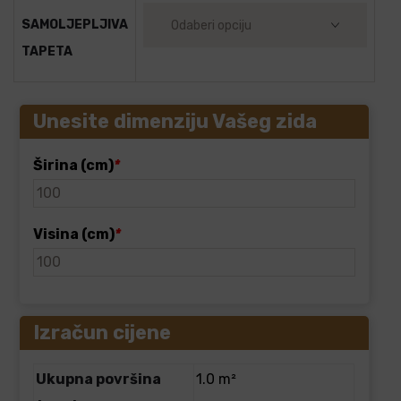
SAMOLJEPLJIVA
TAPETA
Unesite dimenziju Vašeg zida
Širina (cm)
*
Visina (cm)
*
Izračun cijene
Ukupna površina
1.0 m²