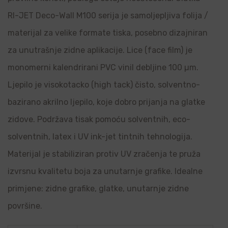
RI-JET Deco-Wall M100 serija je samoljepljiva folija /
materijal za velike formate tiska, posebno dizajniran
za unutrašnje zidne aplikacije. Lice (face film) je
monomerni kalendrirani PVC vinil debljine 100 µm.
Ljepilo je visokotacko (high tack) čisto, solventno-
bazirano akrilno ljepilo, koje dobro prijanja na glatke
zidove. Podržava tisak pomoću solventnih, eco-
solventnih, latex i UV ink-jet tintnih tehnologija.
Materijal je stabiliziran protiv UV zračenja te pruža
izvrsnu kvalitetu boja za unutarnje grafike. Idealne
primjene: zidne grafike, glatke, unutarnje zidne
površine.