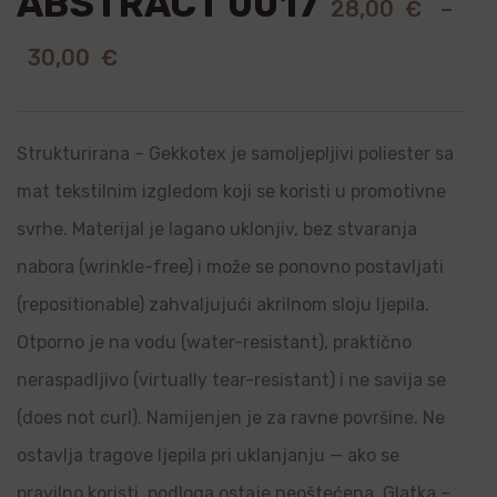
ABSTRACT 0017
28,00
€
–
30,00
€
Strukturirana – Gekkotex je samoljepljivi poliester sa
mat tekstilnim izgledom koji se koristi u promotivne
svrhe. Materijal je lagano uklonjiv, bez stvaranja
nabora (wrinkle-free) i može se ponovno postavljati
(repositionable) zahvaljujući akrilnom sloju ljepila.
Otporno je na vodu (water-resistant), praktično
neraspadljivo (virtually tear-resistant) i ne savija se
(does not curl). Namijenjen je za ravne površine. Ne
ostavlja tragove ljepila pri uklanjanju — ako se
pravilno koristi, podloga ostaje neoštećena. Glatka –