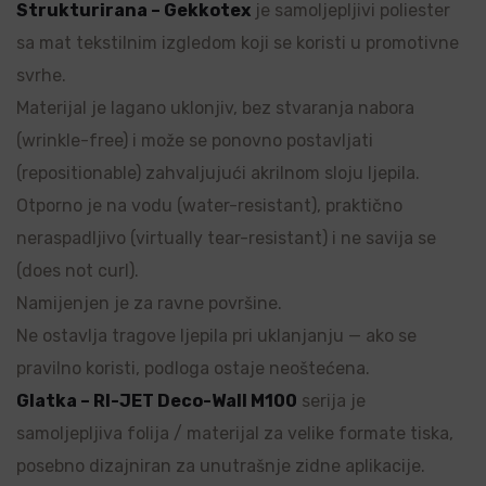
Strukturirana – Gekkotex
je samoljepljivi poliester
sa mat tekstilnim izgledom koji se koristi u promotivne
svrhe.
Materijal je lagano uklonjiv, bez stvaranja nabora
(wrinkle-free) i može se ponovno postavljati
(repositionable) zahvaljujući akrilnom sloju ljepila.
Otporno je na vodu (water-resistant), praktično
neraspadljivo (virtually tear-resistant) i ne savija se
(does not curl).
Namijenjen je za ravne površine.
Ne ostavlja tragove ljepila pri uklanjanju — ako se
pravilno koristi, podloga ostaje neoštećena.
Glatka – RI-JET Deco-Wall M100
serija je
samoljepljiva folija / materijal za velike formate tiska,
posebno dizajniran za unutrašnje zidne aplikacije.