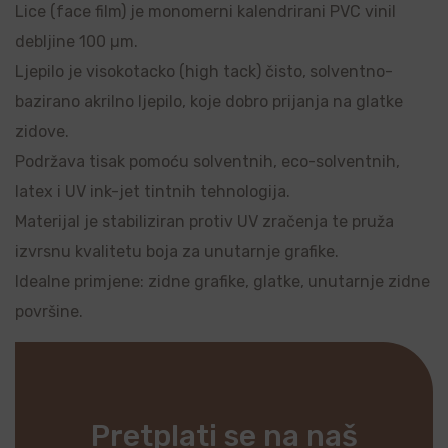
Lice (face film) je monomerni kalendrirani PVC vinil
debljine 100 µm.
Ljepilo je visokotacko (high tack) čisto, solventno-
bazirano akrilno ljepilo, koje dobro prijanja na glatke
zidove.
Podržava tisak pomoću solventnih, eco-solventnih,
latex i UV ink-jet tintnih tehnologija.
Materijal je stabiliziran protiv UV zračenja te pruža
izvrsnu kvalitetu boja za unutarnje grafike.
Idealne primjene: zidne grafike, glatke, unutarnje zidne
površine.
Pretplati se na naš