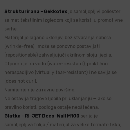
Strukturirana – Gekkotex
je samoljepljivi poliester
sa mat tekstilnim izgledom koji se koristi u promotivne
svrhe.
Materijal je lagano uklonjiv, bez stvaranja nabora
(wrinkle-free) i može se ponovno postavljati
(repositionable) zahvaljujući akrilnom sloju ljepila.
Otporno je na vodu (water-resistant), praktično
neraspadljivo (virtually tear-resistant) i ne savija se
(does not curl).
Namijenjen je za ravne površine.
Ne ostavlja tragove ljepila pri uklanjanju — ako se
pravilno koristi, podloga ostaje neoštećena.
Glatka – RI-JET Deco-Wall M100
serija je
samoljepljiva folija / materijal za velike formate tiska,