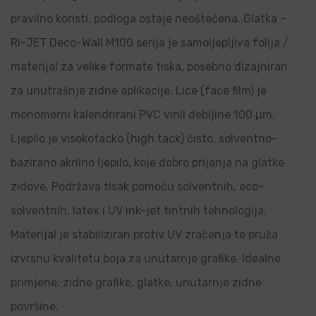
pravilno koristi, podloga ostaje neoštećena. Glatka –
RI-JET Deco-Wall M100 serija je samoljepljiva folija /
materijal za velike formate tiska, posebno dizajniran
za unutrašnje zidne aplikacije. Lice (face film) je
monomerni kalendrirani PVC vinil debljine 100 µm.
Ljepilo je visokotacko (high tack) čisto, solventno-
bazirano akrilno ljepilo, koje dobro prijanja na glatke
zidove. Podržava tisak pomoću solventnih, eco-
solventnih, latex i UV ink-jet tintnih tehnologija.
Materijal je stabiliziran protiv UV zračenja te pruža
izvrsnu kvalitetu boja za unutarnje grafike. Idealne
primjene: zidne grafike, glatke, unutarnje zidne
površine.