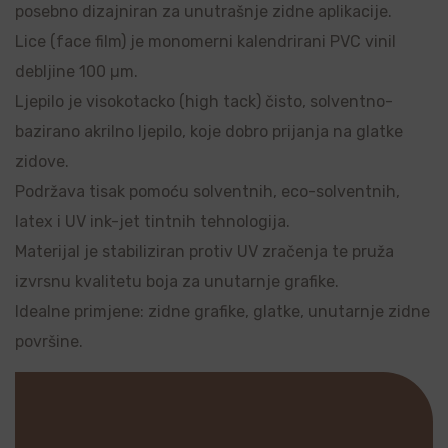
posebno dizajniran za unutrašnje zidne aplikacije.
Lice (face film) je monomerni kalendrirani PVC vinil
debljine 100 µm.
Ljepilo je visokotacko (high tack) čisto, solventno-
bazirano akrilno ljepilo, koje dobro prijanja na glatke
zidove.
Podržava tisak pomoću solventnih, eco-solventnih,
latex i UV ink-jet tintnih tehnologija.
Materijal je stabiliziran protiv UV zračenja te pruža
izvrsnu kvalitetu boja za unutarnje grafike.
Idealne primjene: zidne grafike, glatke, unutarnje zidne
površine.