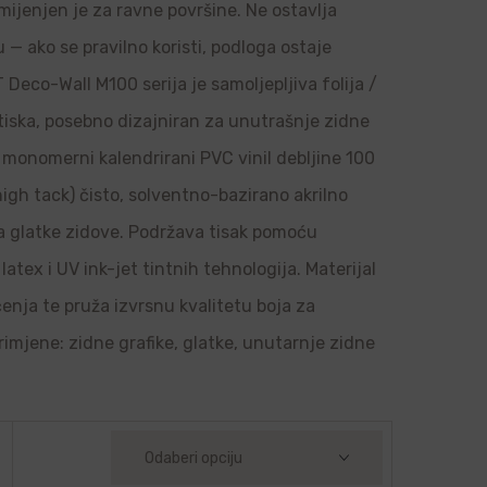
amijenjen je za ravne površine. Ne ostavlja
u — ako se pravilno koristi, podloga ostaje
Deco-Wall M100 serija je samoljepljiva folija /
 tiska, posebno dizajniran za unutrašnje zidne
je monomerni kalendrirani PVC vinil debljine 100
high tack) čisto, solventno-bazirano akrilno
 na glatke zidove. Podržava tisak pomoću
latex i UV ink-jet tintnih tehnologija. Materijal
ačenja te pruža izvrsnu kvalitetu boja za
rimjene: zidne grafike, glatke, unutarnje zidne