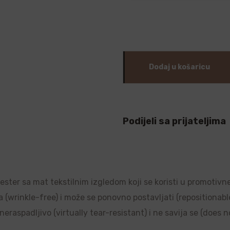
Dodaj u košaricu
Podijeli sa prijateljima
liester sa mat tekstilnim izgledom koji se koristi u promotivn
a (wrinkle-free) i može se ponovno postavljati (repositionable)
raspadljivo (virtually tear-resistant) i ne savija se (does no