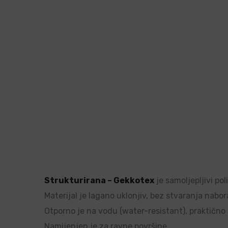
Strukturirana – Gekkotex
je samoljepljivi po
Materijal je lagano uklonjiv, bez stvaranja nabor
Otporno je na vodu (water-resistant), praktično ne
Namijenjen je za ravne površine.