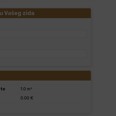
u Vašeg zida
ete
1.0 m²
0.00 €