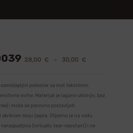
0039
28,00
€
–
30,00
€
samoljepljivi poliester sa mat tekstilnim
romotivne svrhe. Materijal je lagano uklonjiv, bez
ree) i može se ponovno postavljati
i akrilnom sloju ljepila. Otporno je na vodu
neraspadljivo (virtually tear-resistant) i ne