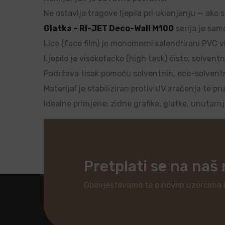
Ne ostavlja tragove ljepila pri uklanjanju — ako 
Glatka – RI-JET Deco-Wall M100
serija je samo
Lice (face film) je monomerni kalendrirani PVC vi
Ljepilo je visokotacko (high tack) čisto, solventn
Podržava tisak pomoću solventnih, eco-solventnih
Materijal je stabiliziran protiv UV zračenja te pr
Idealne primjene: zidne grafike, glatke, unutarn
Pretplati se na naš
Obavještavamo te o novim uzorcima 