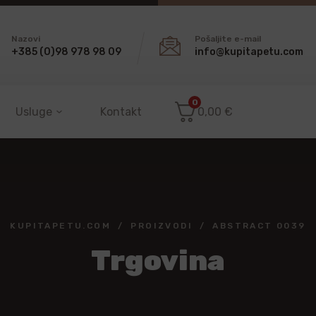
Nazovi
Pošaljite e-mail
+385 (0)98 978 98 09
info@kupitapetu.com
0
Usluge
Kontakt
0,00
€
KUPITAPETU.COM
PROIZVODI
ABSTRACT 0039
Trgovina