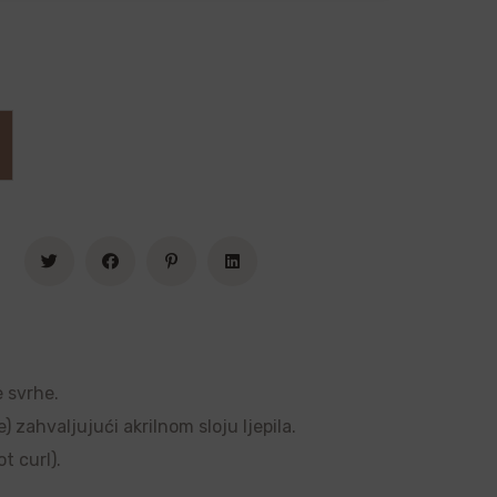
e svrhe.
 zahvaljujući akrilnom sloju ljepila.
t curl).