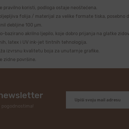
se pravilno koristi, podloga ostaje neoštećena.
ljepljiva folija / materijal za velike formate tiska, posebno 
nil debljine 100 µm.
o-bazirano akrilno ljepilo, koje dobro prijanja na glatke zido
, latex i UV ink-jet tintnih tehnologija.
uža izvrsnu kvalitetu boja za unutarnje grafike.
je zidne površine.
 newsletter
i pogodnostima!