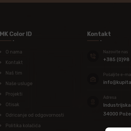
MK Color ID
Kontakt
O nama
Nazovite nas
+385 (0)98
Kontakt
Naš tim
Pošaljite e-mai
info@kupit
Naše usluge
Projekti
Adresa
Otisak
Industrijska
34000 Pož
Odricanje od odgovornosti
Politika kolačića