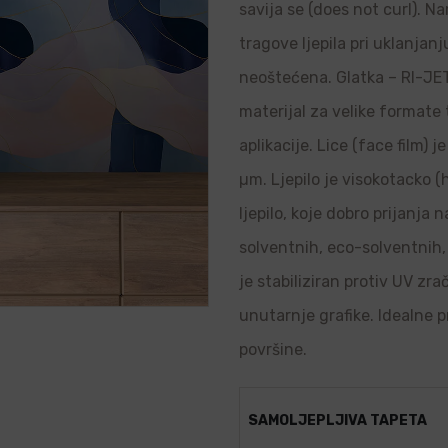
savija se (does not curl). N
tragove ljepila pri uklanjanj
neoštećena. Glatka – RI-JET 
materijal za velike formate
aplikacije. Lice (face film) 
µm. Ljepilo je visokotacko (
ljepilo, koje dobro prijanja
solventnih, eco-solventnih, 
je stabiliziran protiv UV zr
unutarnje grafike. Idealne p
površine.
SAMOLJEPLJIVA TAPETA