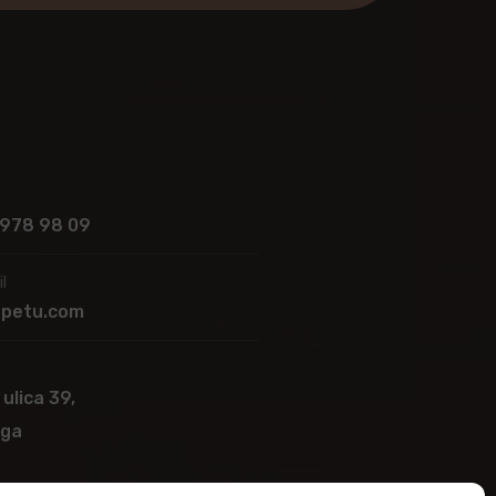
 978 98 09
l
apetu.com
 ulica 39,
ega