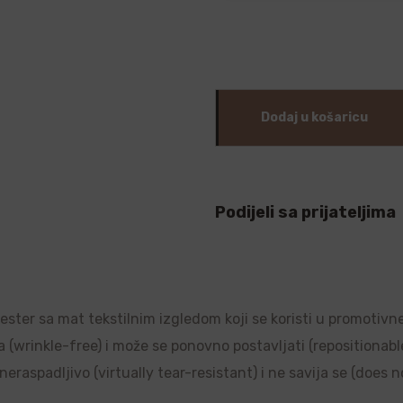
Dodaj u košaricu
Podijeli sa prijateljima
liester sa mat tekstilnim izgledom koji se koristi u promotivn
a (wrinkle-free) i može se ponovno postavljati (repositionable)
raspadljivo (virtually tear-resistant) i ne savija se (does no