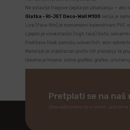
Ne ostavlja tragove ljepila pri uklanjanju — ako 
Glatka – RI-JET Deco-Wall M100
serija je samo
Lice (face film) je monomerni kalendrirani PVC vi
Ljepilo je visokotacko (high tack) čisto, solventn
Podržava tisak pomoću solventnih, eco-solventnih
Materijal je stabiliziran protiv UV zračenja te pr
Idealne primjene: zidne grafike, glatke, unutarn
Pretplati se na naš
Obavještavamo te o novim uzorcima 