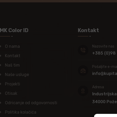
MK Color ID
Kontakt
O nama
Nazovite nas
+385 (0)98
Kontakt
Naš tim
Pošaljite e-mai
info@kupit
Naše usluge
Projekti
Adresa
Otisak
Industrijska
34000 Pož
Odricanje od odgovornosti
Politika kolačića