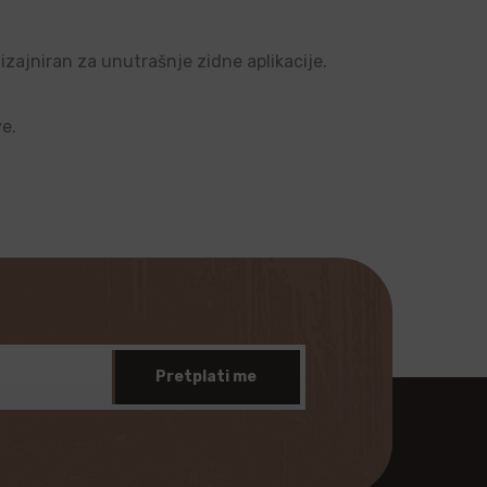
dizajniran za unutrašnje zidne aplikacije.
ve.
Pretplati me