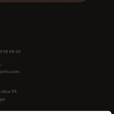
 978 98 09
l
apetu.com
 ulica 39,
ega