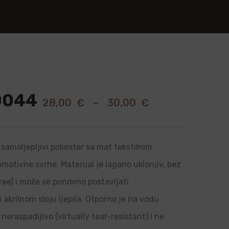
0044
28,00
€
–
30,00
€
samoljepljivi poliester sa mat tekstilnim
romotivne svrhe. Materijal je lagano uklonjiv, bez
ree) i može se ponovno postavljati
i akrilnom sloju ljepila. Otporno je na vodu
neraspadljivo (virtually tear-resistant) i ne