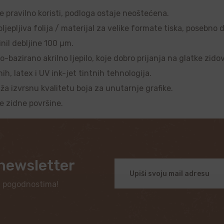
se pravilno koristi, podloga ostaje neoštećena.
ljepljiva folija / materijal za velike formate tiska, posebno 
nil debljine 100 µm.
o-bazirano akrilno ljepilo, koje dobro prijanja na glatke zido
, latex i UV ink-jet tintnih tehnologija.
uža izvrsnu kvalitetu boja za unutarnje grafike.
je zidne površine.
 newsletter
i pogodnostima!