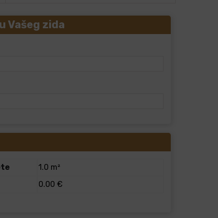
u Vašeg zida
ete
1.0 m²
0.00 €