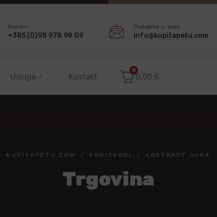
Nazovi
Pošaljite e-mail
+385 (0)98 978 98 09
info@kupitapetu.com
0
Usluge
Kontakt
0,00
€
KUPITAPETU.COM
PROIZVODI
ABSTRACT 0044
Trgovina