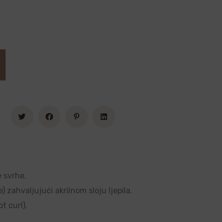
e svrhe.
 zahvaljujući akrilnom sloju ljepila.
t curl).