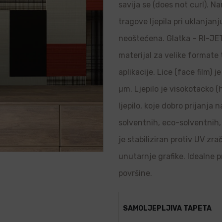
savija se (does not curl). N
tragove ljepila pri uklanjanj
neoštećena. Glatka – RI-JET 
materijal za velike formate
aplikacije. Lice (face film) 
µm. Ljepilo je visokotacko (
ljepilo, koje dobro prijanja
solventnih, eco-solventnih, 
je stabiliziran protiv UV zr
unutarnje grafike. Idealne p
površine.
SAMOLJEPLJIVA TAPETA