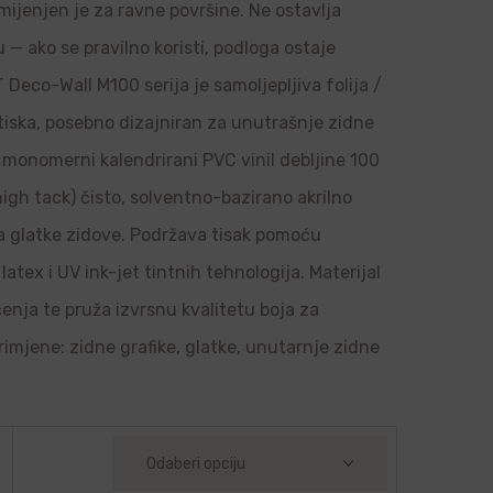
amijenjen je za ravne površine. Ne ostavlja
u — ako se pravilno koristi, podloga ostaje
Deco-Wall M100 serija je samoljepljiva folija /
 tiska, posebno dizajniran za unutrašnje zidne
je monomerni kalendrirani PVC vinil debljine 100
high tack) čisto, solventno-bazirano akrilno
 na glatke zidove. Podržava tisak pomoću
latex i UV ink-jet tintnih tehnologija. Materijal
ačenja te pruža izvrsnu kvalitetu boja za
rimjene: zidne grafike, glatke, unutarnje zidne