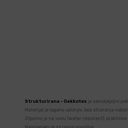
Strukturirana – Gekkotex
je samoljepljivi po
Materijal je lagano uklonjiv, bez stvaranja nabor
Otporno je na vodu (water-resistant), praktično ne
Namijenjen je za ravne površine.