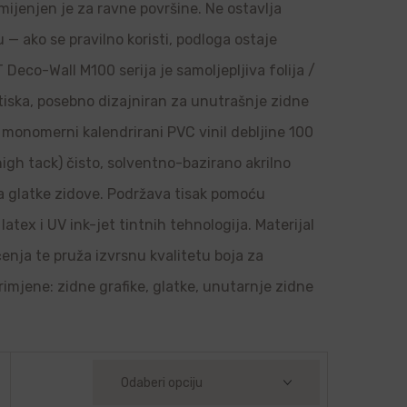
amijenjen je za ravne površine. Ne ostavlja
u — ako se pravilno koristi, podloga ostaje
Deco-Wall M100 serija je samoljepljiva folija /
 tiska, posebno dizajniran za unutrašnje zidne
je monomerni kalendrirani PVC vinil debljine 100
high tack) čisto, solventno-bazirano akrilno
 na glatke zidove. Podržava tisak pomoću
latex i UV ink-jet tintnih tehnologija. Materijal
ačenja te pruža izvrsnu kvalitetu boja za
rimjene: zidne grafike, glatke, unutarnje zidne