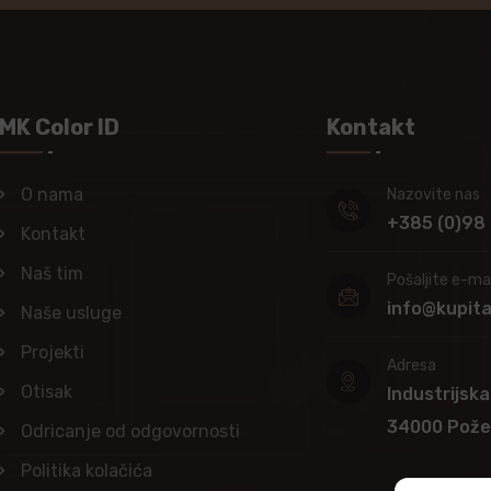
MK Color ID
Kontakt
O nama
Nazovite nas
+385 (0)98
Kontakt
Naš tim
Pošaljite e-mai
info@kupit
Naše usluge
Projekti
Adresa
Otisak
Industrijska
34000 Pož
Odricanje od odgovornosti
Politika kolačića