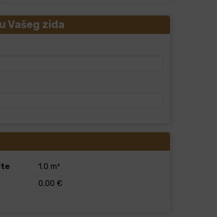
u Vašeg zida
ete
1.0 m²
0.00 €