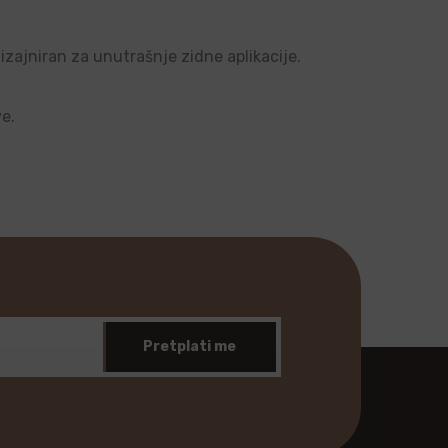
dizajniran za unutrašnje zidne aplikacije.
ve.
Pretplati me