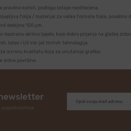
se pravilno koristi, podloga ostaje neoštećena.
ljepljiva folija / materijal za velike formate tiska, posebno 
nil debljine 100 µm.
o-bazirano akrilno ljepilo, koje dobro prijanja na glatke zido
, latex i UV ink-jet tintnih tehnologija.
uža izvrsnu kvalitetu boja za unutarnje grafike.
je zidne površine.
 newsletter
i pogodnostima!