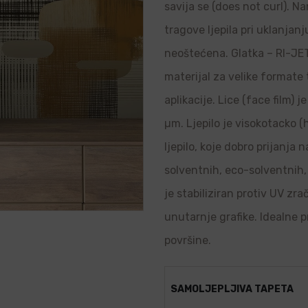
savija se (does not curl). N
tragove ljepila pri uklanjanj
neoštećena. Glatka – RI-JET 
materijal za velike formate
aplikacije. Lice (face film) 
µm. Ljepilo je visokotacko (
ljepilo, koje dobro prijanja
solventnih, eco-solventnih, 
je stabiliziran protiv UV zr
unutarnje grafike. Idealne p
površine.
SAMOLJEPLJIVA TAPETA