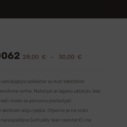
0062
28,00
€
–
30,00
€
samoljepljivi poliester sa mat tekstilnim
romotivne svrhe. Materijal je lagano uklonjiv, bez
ree) i može se ponovno postavljati
i akrilnom sloju ljepila. Otporno je na vodu
neraspadljivo (virtually tear-resistant) i ne