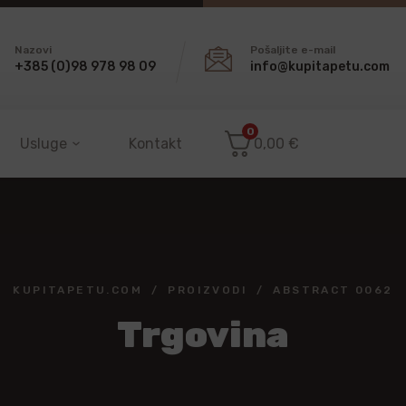
Nazovi
Pošaljite e-mail
+385 (0)98 978 98 09
info@kupitapetu.com
0
Usluge
Kontakt
0,00
€
KUPITAPETU.COM
PROIZVODI
ABSTRACT 0062
Trgovina