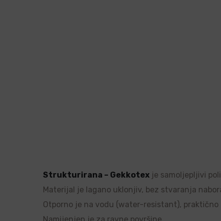
Strukturirana – Gekkotex
je samoljepljivi po
Materijal je lagano uklonjiv, bez stvaranja nabor
Otporno je na vodu (water-resistant), praktično ne
Namijenjen je za ravne površine.