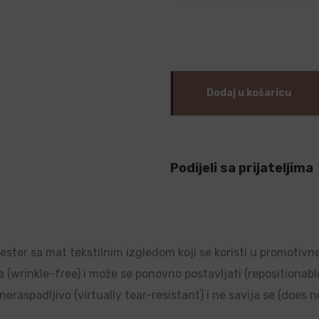
Dodaj u košaricu
Podijeli sa prijateljima
liester sa mat tekstilnim izgledom koji se koristi u promotivn
a (wrinkle-free) i može se ponovno postavljati (repositionable)
raspadljivo (virtually tear-resistant) i ne savija se (does no