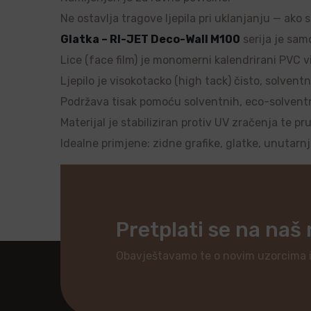
Ne ostavlja tragove ljepila pri uklanjanju — ako 
Glatka – RI-JET Deco-Wall M100
serija je samo
Lice (face film) je monomerni kalendrirani PVC vi
Ljepilo je visokotacko (high tack) čisto, solventn
Podržava tisak pomoću solventnih, eco-solventnih
Materijal je stabiliziran protiv UV zračenja te pr
Idealne primjene: zidne grafike, glatke, unutarn
Pretplati se na naš
Obavještavamo te o novim uzorcima 