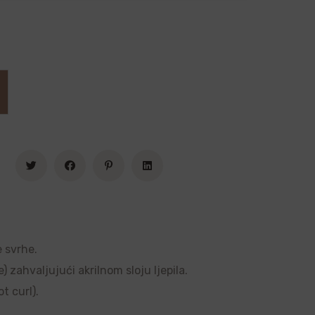
e svrhe.
 zahvaljujući akrilnom sloju ljepila.
t curl).