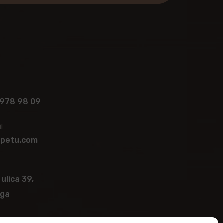
 978 98 09
l
apetu.com
 ulica 39,
ega