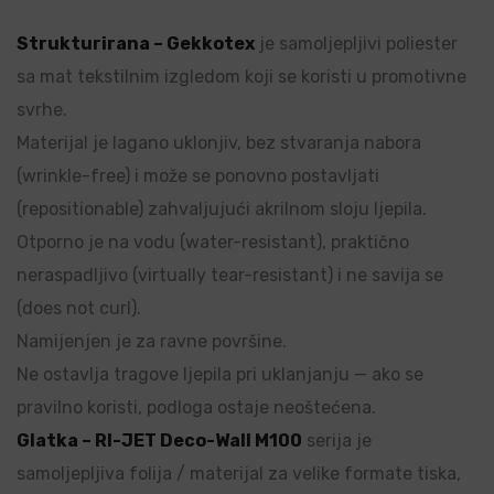
Strukturirana – Gekkotex
je samoljepljivi poliester
sa mat tekstilnim izgledom koji se koristi u promotivne
svrhe.
Materijal je lagano uklonjiv, bez stvaranja nabora
(wrinkle-free) i može se ponovno postavljati
(repositionable) zahvaljujući akrilnom sloju ljepila.
Otporno je na vodu (water-resistant), praktično
neraspadljivo (virtually tear-resistant) i ne savija se
(does not curl).
Namijenjen je za ravne površine.
Ne ostavlja tragove ljepila pri uklanjanju — ako se
pravilno koristi, podloga ostaje neoštećena.
Glatka – RI-JET Deco-Wall M100
serija je
samoljepljiva folija / materijal za velike formate tiska,