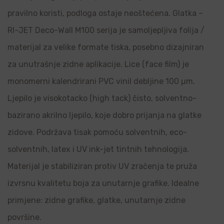
pravilno koristi, podloga ostaje neoštećena. Glatka –
RI-JET Deco-Wall M100 serija je samoljepljiva folija /
materijal za velike formate tiska, posebno dizajniran
za unutrašnje zidne aplikacije. Lice (face film) je
monomerni kalendrirani PVC vinil debljine 100 µm.
Ljepilo je visokotacko (high tack) čisto, solventno-
bazirano akrilno ljepilo, koje dobro prijanja na glatke
zidove. Podržava tisak pomoću solventnih, eco-
solventnih, latex i UV ink-jet tintnih tehnologija.
Materijal je stabiliziran protiv UV zračenja te pruža
izvrsnu kvalitetu boja za unutarnje grafike. Idealne
primjene: zidne grafike, glatke, unutarnje zidne
površine.