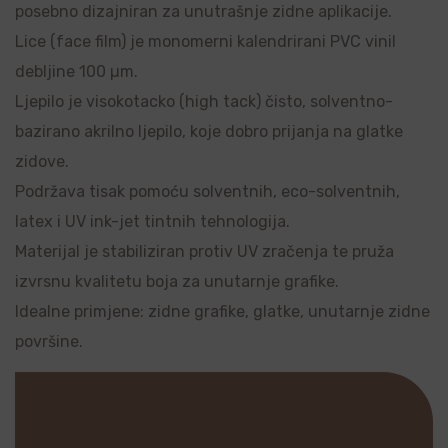
posebno dizajniran za unutrašnje zidne aplikacije.
Lice (face film) je monomerni kalendrirani PVC vinil
debljine 100 µm.
Ljepilo je visokotacko (high tack) čisto, solventno-
bazirano akrilno ljepilo, koje dobro prijanja na glatke
zidove.
Podržava tisak pomoću solventnih, eco-solventnih,
latex i UV ink-jet tintnih tehnologija.
Materijal je stabiliziran protiv UV zračenja te pruža
izvrsnu kvalitetu boja za unutarnje grafike.
Idealne primjene: zidne grafike, glatke, unutarnje zidne
površine.