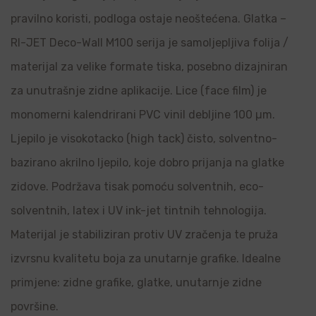
pravilno koristi, podloga ostaje neoštećena. Glatka –
RI-JET Deco-Wall M100 serija je samoljepljiva folija /
materijal za velike formate tiska, posebno dizajniran
za unutrašnje zidne aplikacije. Lice (face film) je
monomerni kalendrirani PVC vinil debljine 100 µm.
Ljepilo je visokotacko (high tack) čisto, solventno-
bazirano akrilno ljepilo, koje dobro prijanja na glatke
zidove. Podržava tisak pomoću solventnih, eco-
solventnih, latex i UV ink-jet tintnih tehnologija.
Materijal je stabiliziran protiv UV zračenja te pruža
izvrsnu kvalitetu boja za unutarnje grafike. Idealne
primjene: zidne grafike, glatke, unutarnje zidne
površine.