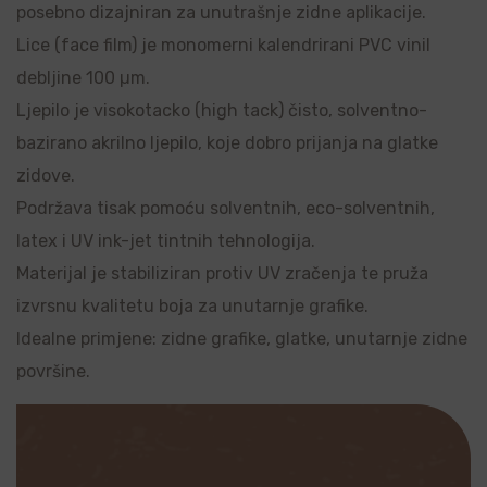
posebno dizajniran za unutrašnje zidne aplikacije.
Lice (face film) je monomerni kalendrirani PVC vinil
debljine 100 µm.
Ljepilo je visokotacko (high tack) čisto, solventno-
bazirano akrilno ljepilo, koje dobro prijanja na glatke
zidove.
Podržava tisak pomoću solventnih, eco-solventnih,
latex i UV ink-jet tintnih tehnologija.
Materijal je stabiliziran protiv UV zračenja te pruža
izvrsnu kvalitetu boja za unutarnje grafike.
Idealne primjene: zidne grafike, glatke, unutarnje zidne
površine.