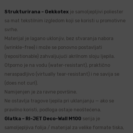
Strukturirana – Gekkotex
je samoljepljivi poliester
sa mat tekstilnim izgledom koji se koristi u promotivne
svrhe.
Materijal je lagano uklonjiv, bez stvaranja nabora
(wrinkle-free) i može se ponovno postavljati
(repositionable) zahvaljujući akrilnom sloju ljepila.
Otporno je na vodu (water-resistant), praktično
neraspadljivo (virtually tear-resistant) i ne savija se
(does not curl).
Namijenjen je za ravne površine.
Ne ostavlja tragove ljepila pri uklanjanju — ako se
pravilno koristi, podloga ostaje neoštećena.
Glatka – RI-JET Deco-Wall M100
serija je
samoljepljiva folija / materijal za velike formate tiska,