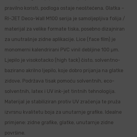
pravilno koristi, podloga ostaje neoštećena. Glatka –
RI-JET Deco-Wall M100 serija je samoljepljiva folija /
materijal za velike formate tiska, posebno dizajniran
za unutrašnje zidne aplikacije. Lice (face film) je
monomerni kalendrirani PVC vinil debljine 100 µm.
Ljepilo je visokotacko (high tack) čisto, solventno-
bazirano akrilno ljepilo, koje dobro prijanja na glatke
zidove. Podržava tisak pomoću solventnih, eco-
solventnih, latex i UV ink-jet tintnih tehnologija.
Materijal je stabiliziran protiv UV zračenja te pruža
izvrsnu kvalitetu boja za unutarnje grafike. Idealne
primjene: zidne grafike, glatke, unutarnje zidne
površine.