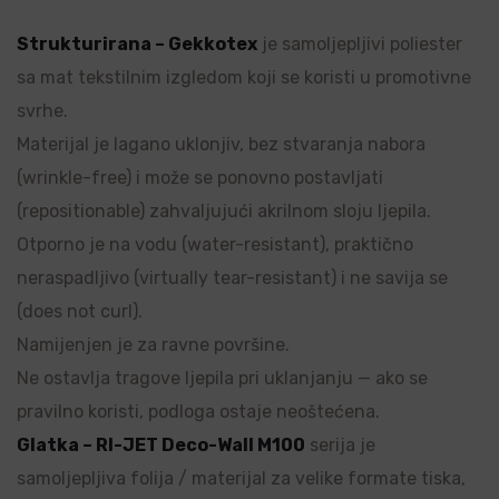
Strukturirana – Gekkotex
je samoljepljivi poliester
sa mat tekstilnim izgledom koji se koristi u promotivne
svrhe.
Materijal je lagano uklonjiv, bez stvaranja nabora
(wrinkle-free) i može se ponovno postavljati
(repositionable) zahvaljujući akrilnom sloju ljepila.
Otporno je na vodu (water-resistant), praktično
neraspadljivo (virtually tear-resistant) i ne savija se
(does not curl).
Namijenjen je za ravne površine.
Ne ostavlja tragove ljepila pri uklanjanju — ako se
pravilno koristi, podloga ostaje neoštećena.
Glatka – RI-JET Deco-Wall M100
serija je
samoljepljiva folija / materijal za velike formate tiska,