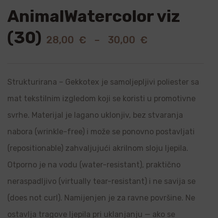
AnimalWatercolor viz
(30)
28,00
€
–
30,00
€
Strukturirana – Gekkotex je samoljepljivi poliester sa
mat tekstilnim izgledom koji se koristi u promotivne
svrhe. Materijal je lagano uklonjiv, bez stvaranja
nabora (wrinkle-free) i može se ponovno postavljati
(repositionable) zahvaljujući akrilnom sloju ljepila.
Otporno je na vodu (water-resistant), praktično
neraspadljivo (virtually tear-resistant) i ne savija se
(does not curl). Namijenjen je za ravne površine. Ne
ostavlja tragove ljepila pri uklanjanju — ako se