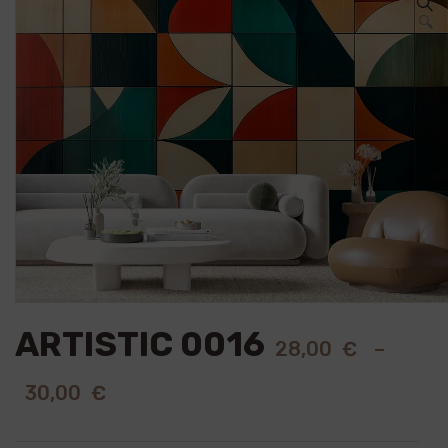
🔍
ARTISTIC 0016
28,00
€
–
30,00
€