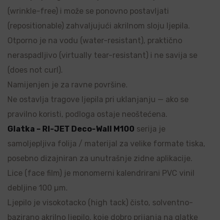
(wrinkle-free) i može se ponovno postavljati
(repositionable) zahvaljujući akrilnom sloju ljepila.
Otporno je na vodu (water-resistant), praktično
neraspadljivo (virtually tear-resistant) i ne savija se
(does not curl).
Namijenjen je za ravne površine.
Ne ostavlja tragove ljepila pri uklanjanju — ako se
pravilno koristi, podloga ostaje neoštećena.
Glatka – RI-JET Deco-Wall M100
serija je
samoljepljiva folija / materijal za velike formate tiska,
posebno dizajniran za unutrašnje zidne aplikacije.
Lice (face film) je monomerni kalendrirani PVC vinil
debljine 100 µm.
Ljepilo je visokotacko (high tack) čisto, solventno-
bazirano akrilno ljepilo, koje dobro prijanja na glatke