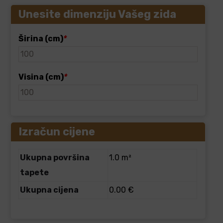
Unesite dimenziju Vašeg zida
Širina (cm)
*
Visina (cm)
*
Izračun cijene
Ukupna površina
1.0 m²
tapete
Ukupna cijena
0.00 €