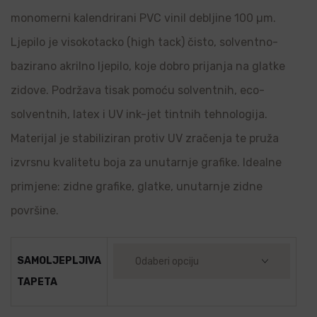
monomerni kalendrirani PVC vinil debljine 100 µm.
Ljepilo je visokotacko (high tack) čisto, solventno-
bazirano akrilno ljepilo, koje dobro prijanja na glatke
zidove. Podržava tisak pomoću solventnih, eco-
solventnih, latex i UV ink-jet tintnih tehnologija.
Materijal je stabiliziran protiv UV zračenja te pruža
izvrsnu kvalitetu boja za unutarnje grafike. Idealne
primjene: zidne grafike, glatke, unutarnje zidne
površine.
SAMOLJEPLJIVA
TAPETA