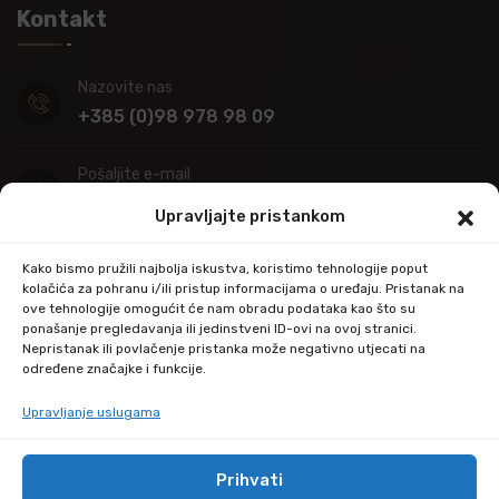
Kontakt
Nazovite nas
+385 (0)98 978 98 09
Pošaljite e-mail
info@kupitapetu.com
Upravljajte pristankom
Adresa
Kako bismo pružili najbolja iskustva, koristimo tehnologije poput
Industrijska ulica 39,
kolačića za pohranu i/ili pristup informacijama o uređaju. Pristanak na
ove tehnologije omogućit će nam obradu podataka kao što su
34000 Požega
ponašanje pregledavanja ili jedinstveni ID-ovi na ovoj stranici.
Nepristanak ili povlačenje pristanka može negativno utjecati na
određene značajke i funkcije.
Upravljanje uslugama
Prihvati
© Copyright 2024 by kupitapetu.com