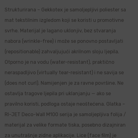
Strukturirana – Gekkotex je samoljepljivi poliester sa
mat tekstilnim izgledom koji se koristi u promotivne
svrhe. Materijal je lagano uklonjiv, bez stvaranja
nabora (wrinkle-free) i može se ponovno postavljati
(repositionable) zahvaljujući akrilnom sloju ljepila.
Otporno je na vodu (water-resistant), praktično
neraspadljivo (virtually tear-resistant) i ne savija se
(does not curl). Namijenjen je za ravne površine. Ne
ostavlja tragove ljepila pri uklanjanju — ako se
pravilno koristi, podloga ostaje neoštećena. Glatka –
RI-JET Deco-Wall M100 serija je samoljepljiva folija /
materijal za velike formate tiska, posebno dizajniran
za unutrašnje zidne aplikacije. Lice (face film) je