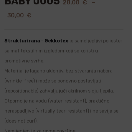
BABY 0005
28,00
€
–
30,00
€
Strukturirana – Gekkotex
je samoljepljivi poliester
sa mat tekstilnim izgledom koji se koristi u
promotivne svrhe.
Materijal je lagano uklonjiv, bez stvaranja nabora
(wrinkle-free) i može se ponovno postavljati
(repositionable) zahvaljujući akrilnom sloju ljepila.
Otporno je na vodu (water-resistant), praktično
neraspadljivo (virtually tear-resistant) i ne savija se
(does not curl).
Namijenjen je za ravne površine.