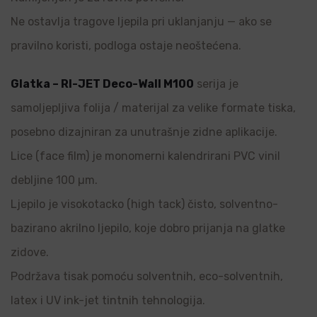
Ne ostavlja tragove ljepila pri uklanjanju — ako se
pravilno koristi, podloga ostaje neoštećena.
Glatka – RI-JET Deco-Wall M100
serija je
samoljepljiva folija / materijal za velike formate tiska,
posebno dizajniran za unutrašnje zidne aplikacije.
Lice (face film) je monomerni kalendrirani PVC vinil
debljine 100 µm.
Ljepilo je visokotacko (high tack) čisto, solventno-
bazirano akrilno ljepilo, koje dobro prijanja na glatke
zidove.
Podržava tisak pomoću solventnih, eco-solventnih,
latex i UV ink-jet tintnih tehnologija.