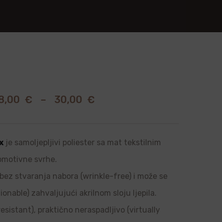
8,00
€
–
30,00
€
x
je samoljepljivi poliester sa mat tekstilnim
romotivne svrhe.
, bez stvaranja nabora (wrinkle-free) i može se
onable) zahvaljujući akrilnom sloju ljepila.
sistant), praktično neraspadljivo (virtually