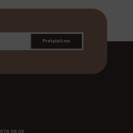
Pretplati me
 978 98 09