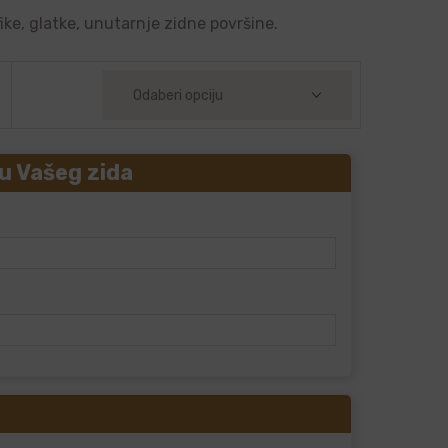
ike, glatke, unutarnje zidne površine.
u Vašeg zida