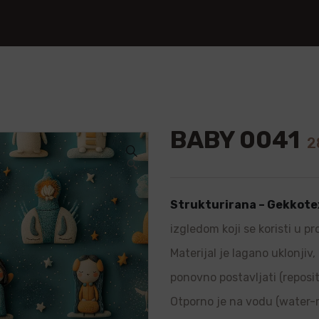
BABY 0041
2
🔍
Strukturirana – Gekkote
izgledom koji se koristi u p
Materijal je lagano uklonjiv
ponovno postavljati (repositi
Otporno je na vodu (water-re