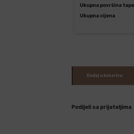
Ukupna površina tap
Ukupna cijena
Dodaj u košaricu
Podijeli sa prijateljima