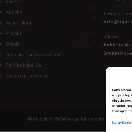
Kontakt
Naš tim
Pošaljite e-mai
info@kupit
Naše usluge
Projekti
Adresa
Otisak
Industrijska
34000 Pož
Odricanje od odgovornosti
Politika kolačića
Izjava o privatnosti
Kako bismo p
i/ili prist
obradu poda
stranici. N
značajke i f
© Copyright 2024 by kupitapetu.com
Upravljanj