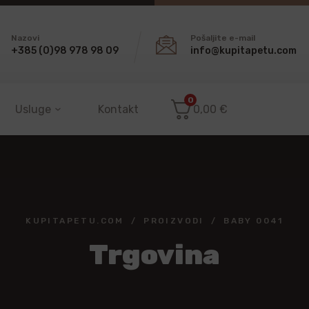
Nazovi
Pošaljite e-mail
+385 (0)98 978 98 09
info@kupitapetu.com
0
Usluge
Kontakt
0,00
€
KUPITAPETU.COM
PROIZVODI
BABY 0041
Trgovina