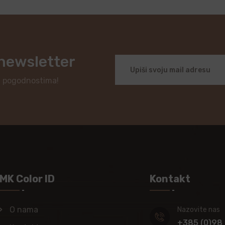
 newsletter
i pogodnostima!
MK Color ID
Kontakt
O nama
Nazovite nas
+385 (0)98