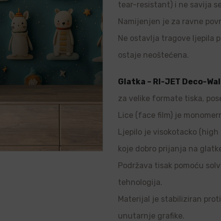
tear-resistant) i ne savija s
Namijenjen je za ravne povr
Ne ostavlja tragove ljepila p
ostaje neoštećena.
Glatka – RI-JET Deco-Wal
za velike formate tiska, pos
Lice (face film) je monomern
Ljepilo je visokotacko (high 
koje dobro prijanja na glatk
Podržava tisak pomoću solve
tehnologija.
Materijal je stabiliziran pro
unutarnje grafike.