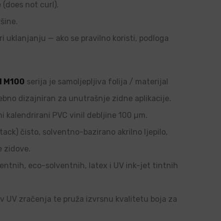
e (does not curl).
šine.
ri uklanjanju — ako se pravilno koristi, podloga
l M100
serija je samoljepljiva folija / materijal
ebno dizajniran za unutrašnje zidne aplikacije.
i kalendrirani PVC vinil debljine 100 µm.
tack) čisto, solventno-bazirano akrilno ljepilo,
e zidove.
ntnih, eco-solventnih, latex i UV ink-jet tintnih
tiv UV zračenja te pruža izvrsnu kvalitetu boja za