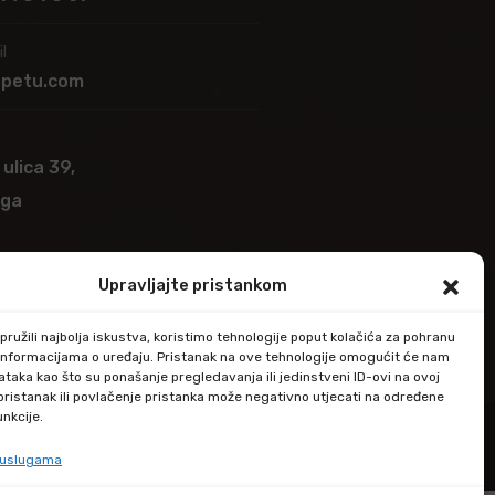
l
apetu.com
 ulica 39,
ega
Upravljajte pristankom
ružili najbolja iskustva, koristimo tehnologije poput kolačića za pohranu
up informacijama o uređaju. Pristanak na ove tehnologije omogućit će nam
taka kao što su ponašanje pregledavanja ili jedinstveni ID-ovi na ovoj
epristanak ili povlačenje pristanka može negativno utjecati na određene
unkcije.
e uslugama