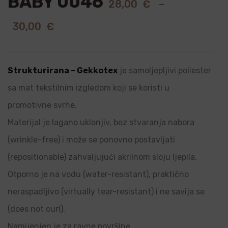
BABY 0046
28,00
€
–
30,00
€
Strukturirana – Gekkotex
je samoljepljivi poliester
sa mat tekstilnim izgledom koji se koristi u
promotivne svrhe.
Materijal je lagano uklonjiv, bez stvaranja nabora
(wrinkle-free) i može se ponovno postavljati
(repositionable) zahvaljujući akrilnom sloju ljepila.
Otporno je na vodu (water-resistant), praktično
neraspadljivo (virtually tear-resistant) i ne savija se
(does not curl).
Namijenjen je za ravne površine.