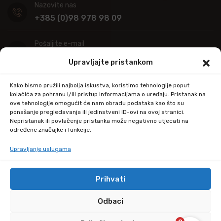
Nazovite nas
+385 (0)98 978 98 09
Pošaljite e-mail
info@kupitapetu.com
Upravljajte pristankom
Adresa
Kako bismo pružili najbolja iskustva, koristimo tehnologije poput
Industrijska ulica 39,
kolačića za pohranu i/ili pristup informacijama o uređaju. Pristanak na
ove tehnologije omogućit će nam obradu podataka kao što su
34000 Požega
ponašanje pregledavanja ili jedinstveni ID-ovi na ovoj stranici.
Nepristanak ili povlačenje pristanka može negativno utjecati na
određene značajke i funkcije.
Upravljanje uslugama
Prihvati
© Copyright 2024 by kupitapetu.com
Odbaci