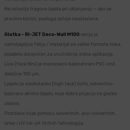
Ne ostavlja tragove ljepila pri uklanjanju — ako se
pravilno koristi, podloga ostaje neoštećena.
Glatka – RI-JET Deco-Wall M100
serija je
samoljepljiva folija / materijal za velike formate tiska,
posebno dizajniran za unutrašnje zidne aplikacije.
Lice (face film) je monomerni kalendrirani PVC vinil
debljine 100 µm.
Ljepilo je visokotacko (high tack) čisto, solventno-
bazirano akrilno ljepilo, koje dobro prijanja na glatke
zidove.
Podržava tisak pomoću solventnih, eco-solventnih,
latex i UV ink-jet tintnih tehnologija.