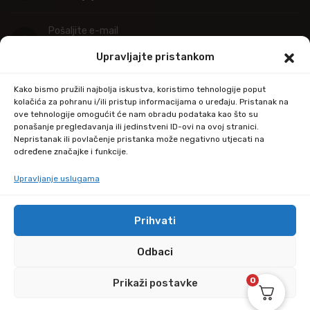
Pošaljite e-mail
info@kupitapetu.com
Upravljajte pristankom
Adresa
Kako bismo pružili najbolja iskustva, koristimo tehnologije poput
Industrijska ulica 39,
kolačića za pohranu i/ili pristup informacijama o uređaju. Pristanak na
ove tehnologije omogućit će nam obradu podataka kao što su
34000 Požega
ponašanje pregledavanja ili jedinstveni ID-ovi na ovoj stranici.
Nepristanak ili povlačenje pristanka može negativno utjecati na
određene značajke i funkcije.
Upravljanje uslugama
Prihvati
© Copyright 2024 by kupitapetu.com
Odbaci
0
Prikaži postavke