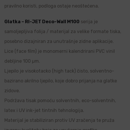
pravilno koristi, podloga ostaje neoštećena.
Glatka – RI-JET Deco-Wall M100
serija je
samoljepljiva folija / materijal za velike formate tiska,
posebno dizajniran za unutrašnje zidne aplikacije.
Lice (face film) je monomerni kalendrirani PVC vinil
debljine 100 µm.
Ljepilo je visokotacko (high tack) čisto, solventno-
bazirano akrilno ljepilo, koje dobro prijanja na glatke
zidove.
Podržava tisak pomoću solventnih, eco-solventnih,
latex i UV ink-jet tintnih tehnologija.
Materijal je stabiliziran protiv UV zračenja te pruža