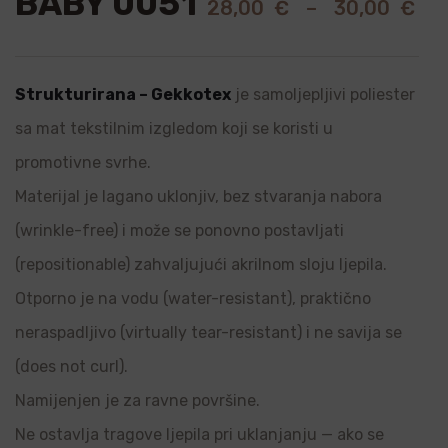
BABY 0051
28,00
€
–
30,00
€
Strukturirana – Gekkotex
je samoljepljivi poliester
sa mat tekstilnim izgledom koji se koristi u
promotivne svrhe.
Materijal je lagano uklonjiv, bez stvaranja nabora
(wrinkle-free) i može se ponovno postavljati
(repositionable) zahvaljujući akrilnom sloju ljepila.
Otporno je na vodu (water-resistant), praktično
neraspadljivo (virtually tear-resistant) i ne savija se
(does not curl).
Namijenjen je za ravne površine.
Ne ostavlja tragove ljepila pri uklanjanju — ako se