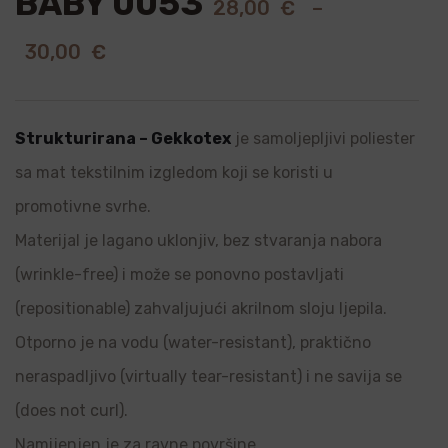
BABY 0053
28,00
€
–
30,00
€
Strukturirana – Gekkotex
je samoljepljivi poliester
sa mat tekstilnim izgledom koji se koristi u
promotivne svrhe.
Materijal je lagano uklonjiv, bez stvaranja nabora
(wrinkle-free) i može se ponovno postavljati
(repositionable) zahvaljujući akrilnom sloju ljepila.
Otporno je na vodu (water-resistant), praktično
neraspadljivo (virtually tear-resistant) i ne savija se
(does not curl).
Namijenjen je za ravne površine.