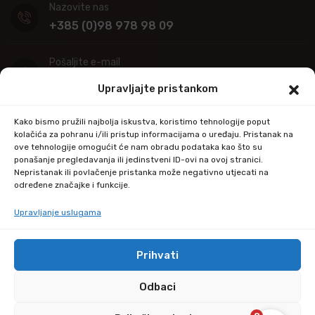
Nazovite nas
+385 (0)98 978 98 09
Pošaljite e-mail
info@kupitapetu.com
Upravljajte pristankom
Adresa
Kako bismo pružili najbolja iskustva, koristimo tehnologije poput
Industrijska ulica 39,
kolačića za pohranu i/ili pristup informacijama o uređaju. Pristanak na
ove tehnologije omogućit će nam obradu podataka kao što su
34000 Požega
ponašanje pregledavanja ili jedinstveni ID-ovi na ovoj stranici.
Nepristanak ili povlačenje pristanka može negativno utjecati na
određene značajke i funkcije.
Upravljanje uslugama
Prihvati
© Copyright 2024 by kupitapetu.com
Odbaci