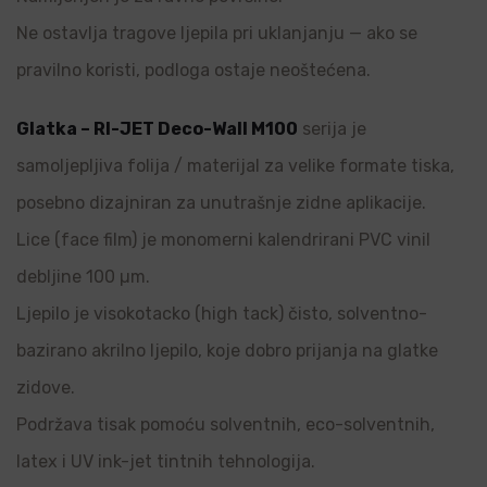
Ne ostavlja tragove ljepila pri uklanjanju — ako se
pravilno koristi, podloga ostaje neoštećena.
Glatka – RI-JET Deco-Wall M100
serija je
samoljepljiva folija / materijal za velike formate tiska,
posebno dizajniran za unutrašnje zidne aplikacije.
Lice (face film) je monomerni kalendrirani PVC vinil
debljine 100 µm.
Ljepilo je visokotacko (high tack) čisto, solventno-
bazirano akrilno ljepilo, koje dobro prijanja na glatke
zidove.
Podržava tisak pomoću solventnih, eco-solventnih,
latex i UV ink-jet tintnih tehnologija.