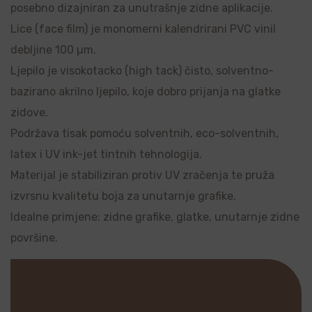
posebno dizajniran za unutrašnje zidne aplikacije.
Lice (face film) je monomerni kalendrirani PVC vinil
debljine 100 µm.
Ljepilo je visokotacko (high tack) čisto, solventno-
bazirano akrilno ljepilo, koje dobro prijanja na glatke
zidove.
Podržava tisak pomoću solventnih, eco-solventnih,
latex i UV ink-jet tintnih tehnologija.
Materijal je stabiliziran protiv UV zračenja te pruža
izvrsnu kvalitetu boja za unutarnje grafike.
Idealne primjene: zidne grafike, glatke, unutarnje zidne
površine.