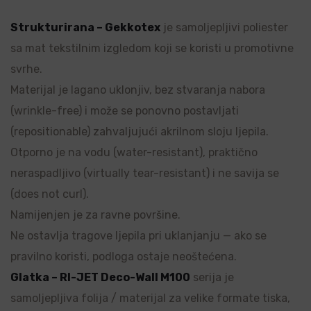
Strukturirana – Gekkotex
je samoljepljivi poliester
sa mat tekstilnim izgledom koji se koristi u promotivne
svrhe.
Materijal je lagano uklonjiv, bez stvaranja nabora
(wrinkle-free) i može se ponovno postavljati
(repositionable) zahvaljujući akrilnom sloju ljepila.
Otporno je na vodu (water-resistant), praktično
neraspadljivo (virtually tear-resistant) i ne savija se
(does not curl).
Namijenjen je za ravne površine.
Ne ostavlja tragove ljepila pri uklanjanju — ako se
pravilno koristi, podloga ostaje neoštećena.
Glatka – RI-JET Deco-Wall M100
serija je
samoljepljiva folija / materijal za velike formate tiska,