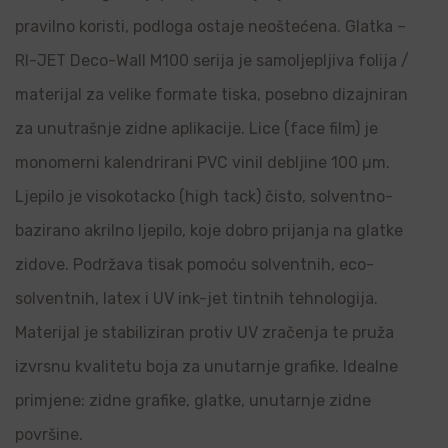
pravilno koristi, podloga ostaje neoštećena. Glatka –
RI-JET Deco-Wall M100 serija je samoljepljiva folija /
materijal za velike formate tiska, posebno dizajniran
za unutrašnje zidne aplikacije. Lice (face film) je
monomerni kalendrirani PVC vinil debljine 100 µm.
Ljepilo je visokotacko (high tack) čisto, solventno-
bazirano akrilno ljepilo, koje dobro prijanja na glatke
zidove. Podržava tisak pomoću solventnih, eco-
solventnih, latex i UV ink-jet tintnih tehnologija.
Materijal je stabiliziran protiv UV zračenja te pruža
izvrsnu kvalitetu boja za unutarnje grafike. Idealne
primjene: zidne grafike, glatke, unutarnje zidne
površine.