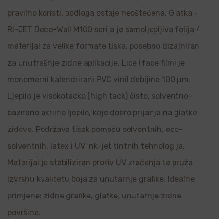
pravilno koristi, podloga ostaje neoštećena. Glatka –
RI-JET Deco-Wall M100 serija je samoljepljiva folija /
materijal za velike formate tiska, posebno dizajniran
za unutrašnje zidne aplikacije. Lice (face film) je
monomerni kalendrirani PVC vinil debljine 100 µm.
Ljepilo je visokotacko (high tack) čisto, solventno-
bazirano akrilno ljepilo, koje dobro prijanja na glatke
zidove. Podržava tisak pomoću solventnih, eco-
solventnih, latex i UV ink-jet tintnih tehnologija.
Materijal je stabiliziran protiv UV zračenja te pruža
izvrsnu kvalitetu boja za unutarnje grafike. Idealne
primjene: zidne grafike, glatke, unutarnje zidne
površine.