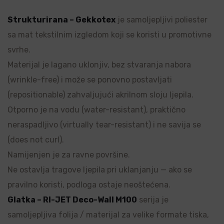
Strukturirana – Gekkotex
je samoljepljivi poliester
sa mat tekstilnim izgledom koji se koristi u promotivne
svrhe.
Materijal je lagano uklonjiv, bez stvaranja nabora
(wrinkle-free) i može se ponovno postavljati
(repositionable) zahvaljujući akrilnom sloju ljepila.
Otporno je na vodu (water-resistant), praktično
neraspadljivo (virtually tear-resistant) i ne savija se
(does not curl).
Namijenjen je za ravne površine.
Ne ostavlja tragove ljepila pri uklanjanju — ako se
pravilno koristi, podloga ostaje neoštećena.
Glatka – RI-JET Deco-Wall M100
serija je
samoljepljiva folija / materijal za velike formate tiska,