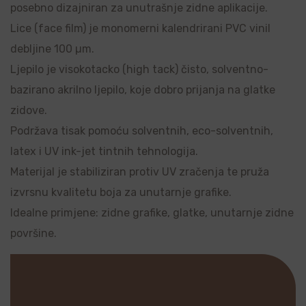
posebno dizajniran za unutrašnje zidne aplikacije.
Lice (face film) je monomerni kalendrirani PVC vinil
debljine 100 µm.
Ljepilo je visokotacko (high tack) čisto, solventno-
bazirano akrilno ljepilo, koje dobro prijanja na glatke
zidove.
Podržava tisak pomoću solventnih, eco-solventnih,
latex i UV ink-jet tintnih tehnologija.
Materijal je stabiliziran protiv UV zračenja te pruža
izvrsnu kvalitetu boja za unutarnje grafike.
Idealne primjene: zidne grafike, glatke, unutarnje zidne
površine.