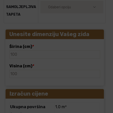
SAMOLJEPLJIVA
TAPETA
Unesite dimenziju Vašeg zida
Širina (cm)
*
Visina (cm)
*
Izračun cijene
Ukupna površina
1.0 m²