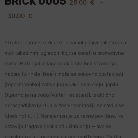
BRICK 0005
28,00
€
–
30,00
€
Strukturirana – Gekkotex je samoljepljivi poliester sa
mat tekstilnim izgledom koji se koristi u promotivne
svrhe. Materijal je lagano uklonjiv, bez stvaranja
nabora (wrinkle-free) i može se ponovno postavljati
(repositionable) zahvaljujući akrilnom sloju ljepila.
Otporno je na vodu (water-resistant), praktično
neraspadljivo (virtually tear-resistant) i ne savija se
(does not curl). Namijenjen je za ravne površine. Ne
ostavlja tragove ljepila pri uklanjanju — ako se
pravilno koristi, podloga ostaje neoštećena. Glatka –