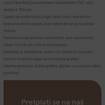
Lice (face film) je monomerni kalendrirani PVC vinil
debljine 100 µm.
Ljepilo je visokotacko (high tack) čisto, solventno-
bazirano akrilno ljepilo, koje dobro prijanja na glatke
zidove.
Podržava tisak pomoću solventnih, eco-solventnih,
latex i UV ink-jet tintnih tehnologija.
Materijal je stabiliziran protiv UV zračenja te pruža
izvrsnu kvalitetu boja za unutarnje grafike.
Idealne primjene: zidne grafike, glatke, unutarnje zidne
površine.
Pretplati se na naš