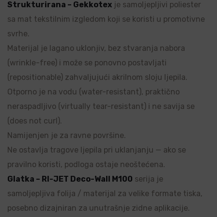
Strukturirana – Gekkotex
je samoljepljivi poliester
sa mat tekstilnim izgledom koji se koristi u promotivne
svrhe.
Materijal je lagano uklonjiv, bez stvaranja nabora
(wrinkle-free) i može se ponovno postavljati
(repositionable) zahvaljujući akrilnom sloju ljepila.
Otporno je na vodu (water-resistant), praktično
neraspadljivo (virtually tear-resistant) i ne savija se
(does not curl).
Namijenjen je za ravne površine.
Ne ostavlja tragove ljepila pri uklanjanju — ako se
pravilno koristi, podloga ostaje neoštećena.
Glatka – RI-JET Deco-Wall M100
serija je
samoljepljiva folija / materijal za velike formate tiska,
posebno dizajniran za unutrašnje zidne aplikacije.