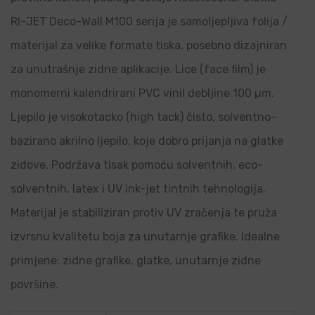
RI-JET Deco-Wall M100 serija je samoljepljiva folija /
materijal za velike formate tiska, posebno dizajniran
za unutrašnje zidne aplikacije. Lice (face film) je
monomerni kalendrirani PVC vinil debljine 100 µm.
Ljepilo je visokotacko (high tack) čisto, solventno-
bazirano akrilno ljepilo, koje dobro prijanja na glatke
zidove. Podržava tisak pomoću solventnih, eco-
solventnih, latex i UV ink-jet tintnih tehnologija.
Materijal je stabiliziran protiv UV zračenja te pruža
izvrsnu kvalitetu boja za unutarnje grafike. Idealne
primjene: zidne grafike, glatke, unutarnje zidne
površine.