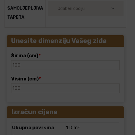
SAMOLJEPLJIVA
TAPETA
Unesite dimenziju Vašeg zida
Širina (cm)
*
Visina (cm)
*
Izračun cijene
Ukupna površina
1.0 m²