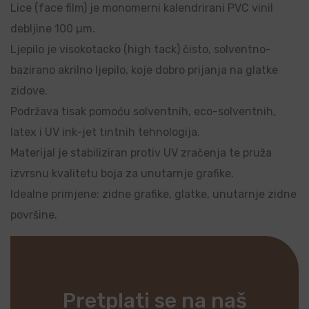
Lice (face film) je monomerni kalendrirani PVC vinil
debljine 100 µm.
Ljepilo je visokotacko (high tack) čisto, solventno-
bazirano akrilno ljepilo, koje dobro prijanja na glatke
zidove.
Podržava tisak pomoću solventnih, eco-solventnih,
latex i UV ink-jet tintnih tehnologija.
Materijal je stabiliziran protiv UV zračenja te pruža
izvrsnu kvalitetu boja za unutarnje grafike.
Idealne primjene: zidne grafike, glatke, unutarnje zidne
površine.
Pretplati se na naš