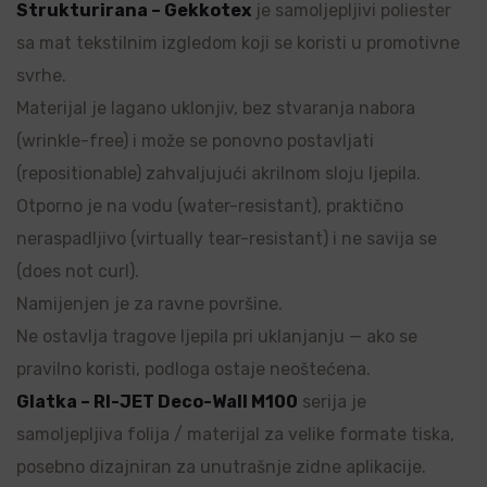
Strukturirana – Gekkotex
je samoljepljivi poliester
sa mat tekstilnim izgledom koji se koristi u promotivne
svrhe.
Materijal je lagano uklonjiv, bez stvaranja nabora
(wrinkle-free) i može se ponovno postavljati
(repositionable) zahvaljujući akrilnom sloju ljepila.
Otporno je na vodu (water-resistant), praktično
neraspadljivo (virtually tear-resistant) i ne savija se
(does not curl).
Namijenjen je za ravne površine.
Ne ostavlja tragove ljepila pri uklanjanju — ako se
pravilno koristi, podloga ostaje neoštećena.
Glatka – RI-JET Deco-Wall M100
serija je
samoljepljiva folija / materijal za velike formate tiska,
posebno dizajniran za unutrašnje zidne aplikacije.