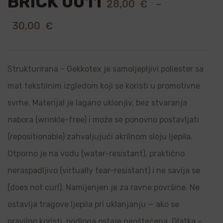
BRICK 0011
28,00
€
–
30,00
€
Strukturirana – Gekkotex je samoljepljivi poliester sa
mat tekstilnim izgledom koji se koristi u promotivne
svrhe. Materijal je lagano uklonjiv, bez stvaranja
nabora (wrinkle-free) i može se ponovno postavljati
(repositionable) zahvaljujući akrilnom sloju ljepila.
Otporno je na vodu (water-resistant), praktično
neraspadljivo (virtually tear-resistant) i ne savija se
(does not curl). Namijenjen je za ravne površine. Ne
ostavlja tragove ljepila pri uklanjanju — ako se
pravilno koristi, podloga ostaje neoštećena. Glatka –