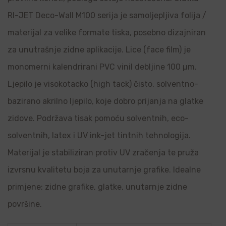
RI-JET Deco-Wall M100 serija je samoljepljiva folija /
materijal za velike formate tiska, posebno dizajniran
za unutrašnje zidne aplikacije. Lice (face film) je
monomerni kalendrirani PVC vinil debljine 100 µm.
Ljepilo je visokotacko (high tack) čisto, solventno-
bazirano akrilno ljepilo, koje dobro prijanja na glatke
zidove. Podržava tisak pomoću solventnih, eco-
solventnih, latex i UV ink-jet tintnih tehnologija.
Materijal je stabiliziran protiv UV zračenja te pruža
izvrsnu kvalitetu boja za unutarnje grafike. Idealne
primjene: zidne grafike, glatke, unutarnje zidne
površine.