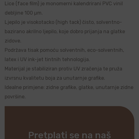
Lice (face film) je monomerni kalendrirani PVC vinil
debljine 100 µm.
Ljepilo je visokotacko (high tack) čisto, solventno-
bazirano akrilno ljepilo, koje dobro prijanja na glatke
zidove.
Podržava tisak pomoću solventnih, eco-solventnih,
latex i UV ink-jet tintnih tehnologija.
Materijal je stabiliziran protiv UV zračenja te pruža
izvrsnu kvalitetu boja za unutarnje grafike.
Idealne primjene: zidne grafike, glatke, unutarnje zidne
površine.
Pretplati se na naš