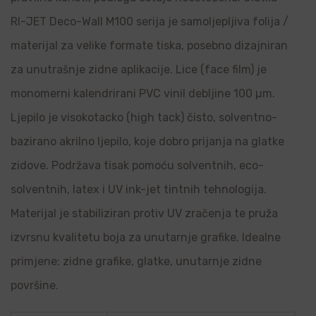
RI-JET Deco-Wall M100 serija je samoljepljiva folija /
materijal za velike formate tiska, posebno dizajniran
za unutrašnje zidne aplikacije. Lice (face film) je
monomerni kalendrirani PVC vinil debljine 100 µm.
Ljepilo je visokotacko (high tack) čisto, solventno-
bazirano akrilno ljepilo, koje dobro prijanja na glatke
zidove. Podržava tisak pomoću solventnih, eco-
solventnih, latex i UV ink-jet tintnih tehnologija.
Materijal je stabiliziran protiv UV zračenja te pruža
izvrsnu kvalitetu boja za unutarnje grafike. Idealne
primjene: zidne grafike, glatke, unutarnje zidne
površine.