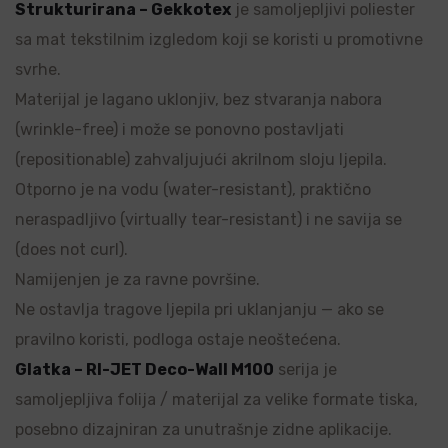
Strukturirana – Gekkotex
je samoljepljivi poliester
sa mat tekstilnim izgledom koji se koristi u promotivne
svrhe.
Materijal je lagano uklonjiv, bez stvaranja nabora
(wrinkle-free) i može se ponovno postavljati
(repositionable) zahvaljujući akrilnom sloju ljepila.
Otporno je na vodu (water-resistant), praktično
neraspadljivo (virtually tear-resistant) i ne savija se
(does not curl).
Namijenjen je za ravne površine.
Ne ostavlja tragove ljepila pri uklanjanju — ako se
pravilno koristi, podloga ostaje neoštećena.
Glatka – RI-JET Deco-Wall M100
serija je
samoljepljiva folija / materijal za velike formate tiska,
posebno dizajniran za unutrašnje zidne aplikacije.