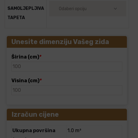
SAMOLJEPLJIVA
TAPETA
Unesite dimenziju Vašeg zida
Širina (cm)
*
Visina (cm)
*
Izračun cijene
Ukupna površina
1.0 m²