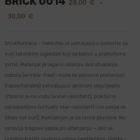
BRICK 0014
28,00
€
–
30,00
€
Strukturirana – Gekkotex je samoljepljivi poliester sa
mat tekstilnim izgledom koji se koristi u promotivne
svrhe. Materijal je lagano uklonjiv, bez stvaranja
nabora (wrinkle-free) i može se ponovno postavljati
(repositionable) zahvaljujući akrilnom sloju ljepila.
Otporno je na vodu (water-resistant), praktično
neraspadljivo (virtually tear-resistant) i ne savija se
(does not curl). Namijenjen je za ravne površine. Ne
ostavlja tragove ljepila pri uklanjanju — ako se
pravilno koristi, podloga ostaje neoštećena. Glatka –