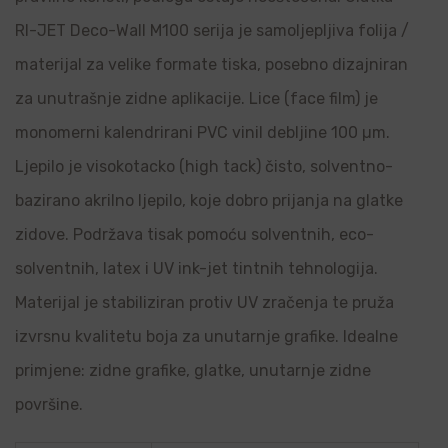
RI-JET Deco-Wall M100 serija je samoljepljiva folija /
materijal za velike formate tiska, posebno dizajniran
za unutrašnje zidne aplikacije. Lice (face film) je
monomerni kalendrirani PVC vinil debljine 100 µm.
Ljepilo je visokotacko (high tack) čisto, solventno-
bazirano akrilno ljepilo, koje dobro prijanja na glatke
zidove. Podržava tisak pomoću solventnih, eco-
solventnih, latex i UV ink-jet tintnih tehnologija.
Materijal je stabiliziran protiv UV zračenja te pruža
izvrsnu kvalitetu boja za unutarnje grafike. Idealne
primjene: zidne grafike, glatke, unutarnje zidne
površine.