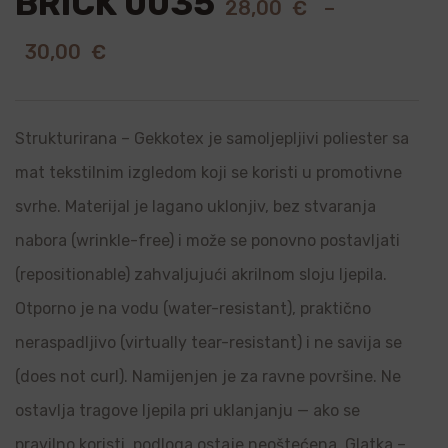
BRICK 0035
28,00
€
–
30,00
€
Strukturirana – Gekkotex je samoljepljivi poliester sa
mat tekstilnim izgledom koji se koristi u promotivne
svrhe. Materijal je lagano uklonjiv, bez stvaranja
nabora (wrinkle-free) i može se ponovno postavljati
(repositionable) zahvaljujući akrilnom sloju ljepila.
Otporno je na vodu (water-resistant), praktično
neraspadljivo (virtually tear-resistant) i ne savija se
(does not curl). Namijenjen je za ravne površine. Ne
ostavlja tragove ljepila pri uklanjanju — ako se
pravilno koristi, podloga ostaje neoštećena. Glatka –