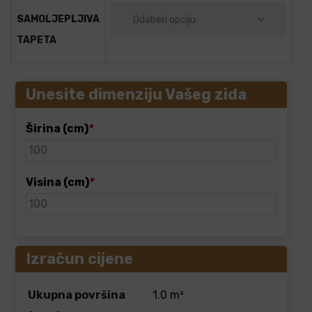
SAMOLJEPLJIVA
TAPETA
Unesite dimenziju Vašeg zida
Širina (cm)
*
Visina (cm)
*
Izračun cijene
Ukupna površina
1.0 m²