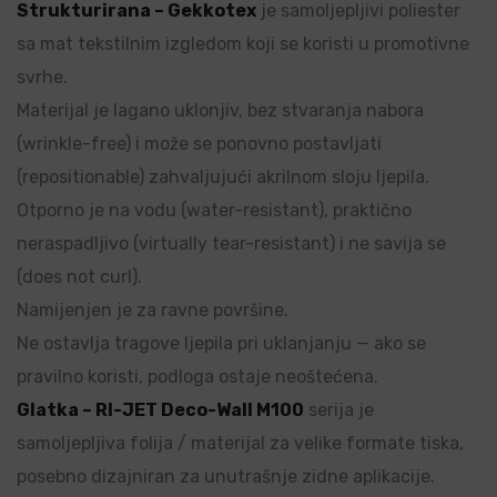
Strukturirana – Gekkotex
je samoljepljivi poliester
sa mat tekstilnim izgledom koji se koristi u promotivne
svrhe.
Materijal je lagano uklonjiv, bez stvaranja nabora
(wrinkle-free) i može se ponovno postavljati
(repositionable) zahvaljujući akrilnom sloju ljepila.
Otporno je na vodu (water-resistant), praktično
neraspadljivo (virtually tear-resistant) i ne savija se
(does not curl).
Namijenjen je za ravne površine.
Ne ostavlja tragove ljepila pri uklanjanju — ako se
pravilno koristi, podloga ostaje neoštećena.
Glatka – RI-JET Deco-Wall M100
serija je
samoljepljiva folija / materijal za velike formate tiska,
posebno dizajniran za unutrašnje zidne aplikacije.