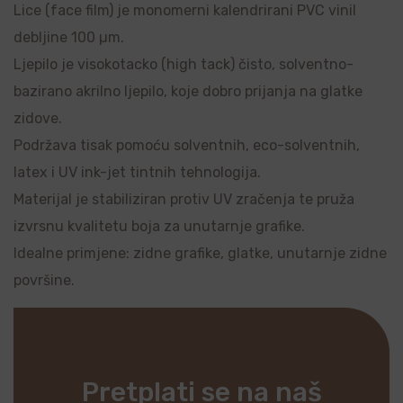
Lice (face film) je monomerni kalendrirani PVC vinil
debljine 100 µm.
Ljepilo je visokotacko (high tack) čisto, solventno-
bazirano akrilno ljepilo, koje dobro prijanja na glatke
zidove.
Podržava tisak pomoću solventnih, eco-solventnih,
latex i UV ink-jet tintnih tehnologija.
Materijal je stabiliziran protiv UV zračenja te pruža
izvrsnu kvalitetu boja za unutarnje grafike.
Idealne primjene: zidne grafike, glatke, unutarnje zidne
površine.
Pretplati se na naš