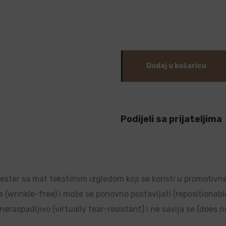
Dodaj u košaricu
Podijeli sa prijateljima
liester sa mat tekstilnim izgledom koji se koristi u promotivn
a (wrinkle-free) i može se ponovno postavljati (repositionable)
raspadljivo (virtually tear-resistant) i ne savija se (does no