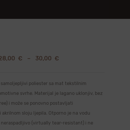
28,00
€
–
30,00
€
samoljepljivi poliester sa mat tekstilnim
romotivne svrhe. Materijal je lagano uklonjiv, bez
ree) i može se ponovno postavljati
i akrilnom sloju ljepila. Otporno je na vodu
neraspadljivo (virtually tear-resistant) i ne