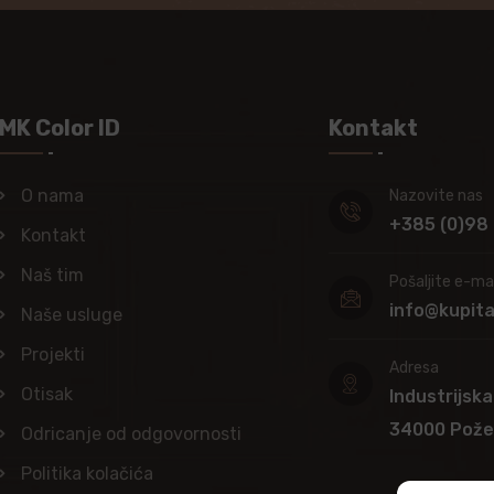
MK Color ID
Kontakt
O nama
Nazovite nas
+385 (0)98
Kontakt
Naš tim
Pošaljite e-mai
info@kupit
Naše usluge
Projekti
Adresa
Otisak
Industrijska
34000 Pož
Odricanje od odgovornosti
Politika kolačića