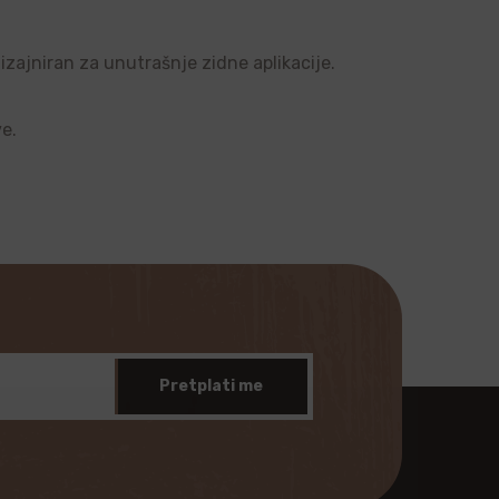
dizajniran za unutrašnje zidne aplikacije.
ve.
Pretplati me