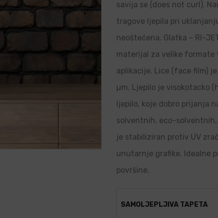
savija se (does not curl). N
tragove ljepila pri uklanjanj
neoštećena. Glatka – RI-JET 
materijal za velike formate
aplikacije. Lice (face film) 
µm. Ljepilo je visokotacko (
ljepilo, koje dobro prijanja
solventnih, eco-solventnih, 
je stabiliziran protiv UV zr
unutarnje grafike. Idealne p
površine.
SAMOLJEPLJIVA TAPETA