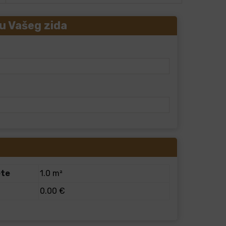
u Vašeg zida
ete
1.0 m²
0.00 €