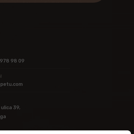
 978 98 09
l
apetu.com
 ulica 39,
ega