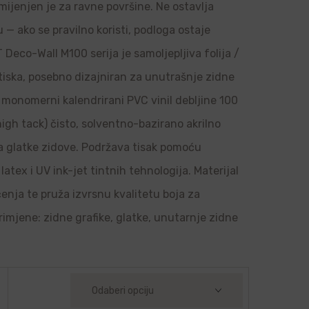
amijenjen je za ravne površine. Ne ostavlja
u — ako se pravilno koristi, podloga ostaje
Deco-Wall M100 serija je samoljepljiva folija /
 tiska, posebno dizajniran za unutrašnje zidne
je monomerni kalendrirani PVC vinil debljine 100
high tack) čisto, solventno-bazirano akrilno
 na glatke zidove. Podržava tisak pomoću
latex i UV ink-jet tintnih tehnologija. Materijal
ačenja te pruža izvrsnu kvalitetu boja za
rimjene: zidne grafike, glatke, unutarnje zidne