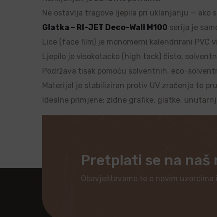
Ne ostavlja tragove ljepila pri uklanjanju — ako 
Glatka – RI-JET Deco-Wall M100
serija je samo
Lice (face film) je monomerni kalendrirani PVC vi
Ljepilo je visokotacko (high tack) čisto, solventn
Podržava tisak pomoću solventnih, eco-solventnih
Materijal je stabiliziran protiv UV zračenja te pr
Idealne primjene: zidne grafike, glatke, unutarn
Pretplati se na naš
Obavještavamo te o novim uzorcima 