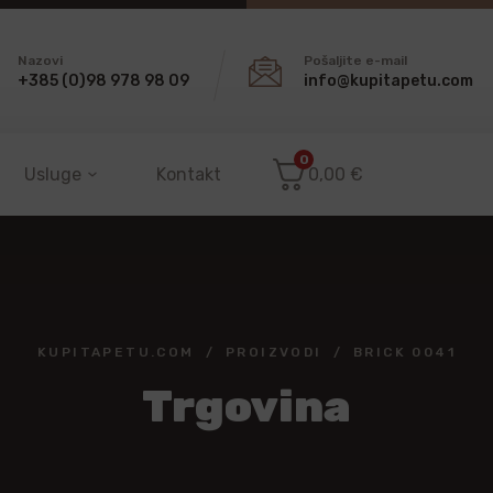
Nazovi
Pošaljite e-mail
+385 (0)98 978 98 09
info@kupitapetu.com
0
Usluge
Kontakt
0,00
€
KUPITAPETU.COM
PROIZVODI
BRICK 0041
Trgovina