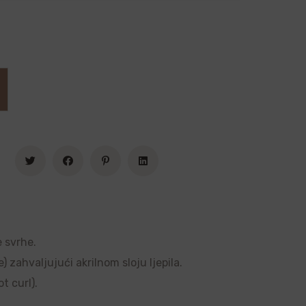
e svrhe.
 zahvaljujući akrilnom sloju ljepila.
t curl).