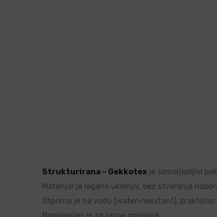
Strukturirana – Gekkotex
je samoljepljivi po
Materijal je lagano uklonjiv, bez stvaranja nabor
Otporno je na vodu (water-resistant), praktično ne
Namijenjen je za ravne površine.