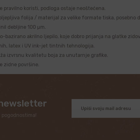
se pravilno koristi, podloga ostaje neoštećena.
ljepljiva folija / materijal za velike formate tiska, posebno 
nil debljine 100 µm.
o-bazirano akrilno ljepilo, koje dobro prijanja na glatke zido
, latex i UV ink-jet tintnih tehnologija.
uža izvrsnu kvalitetu boja za unutarnje grafike.
je zidne površine.
 newsletter
i pogodnostima!