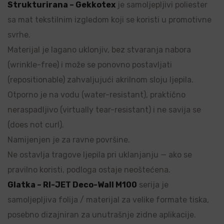
Strukturirana – Gekkotex
je samoljepljivi poliester
sa mat tekstilnim izgledom koji se koristi u promotivne
svrhe.
Materijal je lagano uklonjiv, bez stvaranja nabora
(wrinkle-free) i može se ponovno postavljati
(repositionable) zahvaljujući akrilnom sloju ljepila.
Otporno je na vodu (water-resistant), praktično
neraspadljivo (virtually tear-resistant) i ne savija se
(does not curl).
Namijenjen je za ravne površine.
Ne ostavlja tragove ljepila pri uklanjanju — ako se
pravilno koristi, podloga ostaje neoštećena.
Glatka – RI-JET Deco-Wall M100
serija je
samoljepljiva folija / materijal za velike formate tiska,
posebno dizajniran za unutrašnje zidne aplikacije.