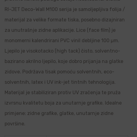
RI-JET Deco-Wall M100 serija je samoljepljiva folija /
materijal za velike formate tiska, posebno dizajniran
za unutrašnje zidne aplikacije. Lice (face film) je
monomerni kalendrirani PVC vinil debljine 100 µm.
Ljepilo je visokotacko (high tack) čisto, solventno-
bazirano akrilno ljepilo, koje dobro prijanja na glatke
zidove. Podržava tisak pomoću solventnih, eco-
solventnih, latex i UV ink-jet tintnih tehnologija.
Materijal je stabiliziran protiv UV zračenja te pruža
izvrsnu kvalitetu boja za unutarnje grafike. Idealne
primjene: zidne grafike, glatke, unutarnje zidne
površine.