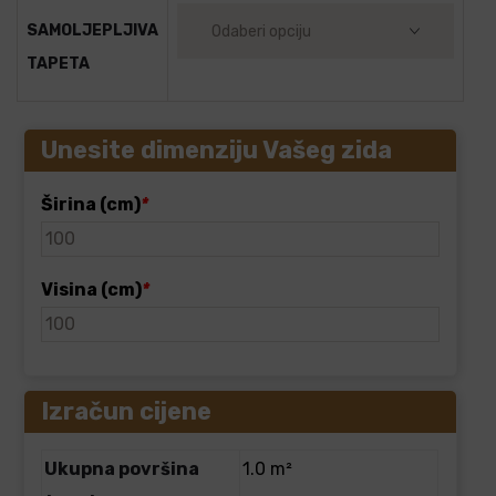
SAMOLJEPLJIVA
TAPETA
Unesite dimenziju Vašeg zida
Širina (cm)
*
Visina (cm)
*
Izračun cijene
Ukupna površina
1.0 m²