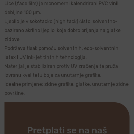
Lice (face film) je monomerni kalendrirani PVC vinil
debljine 100 µm.
Ljepilo je visokotacko (high tack) čisto, solventno-
bazirano akrilno ljepilo, koje dobro prijanja na glatke
zidove.
Podržava tisak pomoću solventnih, eco-solventnih,
latex i UV ink-jet tintnih tehnologija.
Materijal je stabiliziran protiv UV zračenja te pruža
izvrsnu kvalitetu boja za unutarnje grafike.
Idealne primjene: zidne grafike, glatke, unutarnje zidne
površine.
Pretplati se na naš