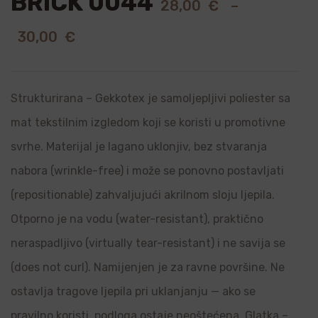
BRICK 0044
28,00
€
–
30,00
€
Strukturirana – Gekkotex je samoljepljivi poliester sa
mat tekstilnim izgledom koji se koristi u promotivne
svrhe. Materijal je lagano uklonjiv, bez stvaranja
nabora (wrinkle-free) i može se ponovno postavljati
(repositionable) zahvaljujući akrilnom sloju ljepila.
Otporno je na vodu (water-resistant), praktično
neraspadljivo (virtually tear-resistant) i ne savija se
(does not curl). Namijenjen je za ravne površine. Ne
ostavlja tragove ljepila pri uklanjanju — ako se
pravilno koristi, podloga ostaje neoštećena. Glatka –