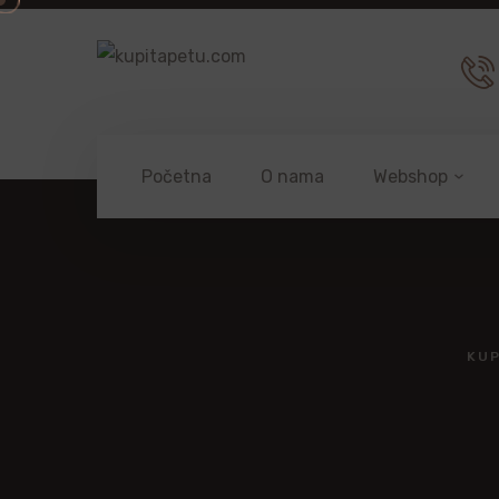
Početna
O nama
Webshop
KU