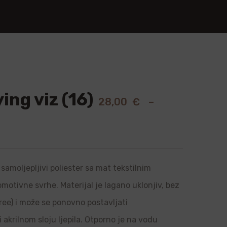
ing viz (16)
28,00
€
–
samoljepljivi poliester sa mat tekstilnim
romotivne svrhe. Materijal je lagano uklonjiv, bez
ree) i može se ponovno postavljati
i akrilnom sloju ljepila. Otporno je na vodu