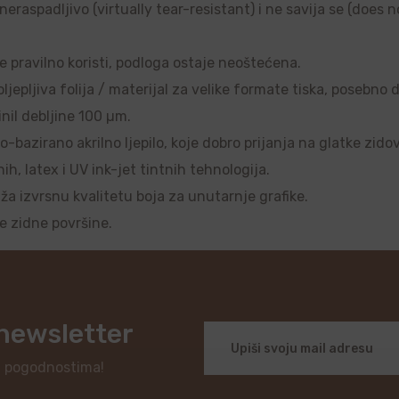
raspadljivo (virtually tear-resistant) i ne savija se (does no
se pravilno koristi, podloga ostaje neoštećena.
ljepljiva folija / materijal za velike formate tiska, posebno 
nil debljine 100 µm.
o-bazirano akrilno ljepilo, koje dobro prijanja na glatke zido
, latex i UV ink-jet tintnih tehnologija.
uža izvrsnu kvalitetu boja za unutarnje grafike.
je zidne površine.
 newsletter
i pogodnostima!