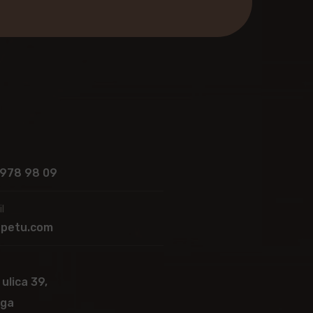
 978 98 09
l
apetu.com
 ulica 39,
ega