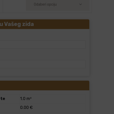
u Vašeg zida
ete
1.0 m²
0.00 €