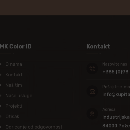
MK Color ID
Kontakt
O nama
Nazovite nas
+385 (0)98
Kontakt
Naš tim
Pošaljite e-mai
info@kupit
Naše usluge
Projekti
Adresa
Otisak
Industrijska
34000 Pož
Odricanje od odgovornosti