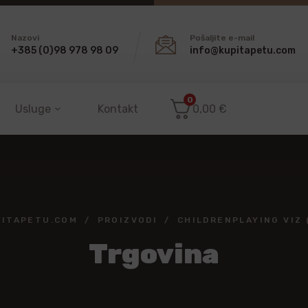
Nazovi
Pošaljite e-mail
+385 (0)98 978 98 09
info@kupitapetu.com
0
Usluge
Kontakt
0,00
€
PITAPETU.COM
PROIZVODI
CHILDRENPLAYING VIZ 
Trgovina