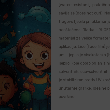
(water-resistant), praktično 
savija se (does not curl). N
tragove ljepila pri uklanjanj
neoštećena. Glatka – RI-JET 
materijal za velike formate
aplikacije. Lice (face film) 
µm. Ljepilo je visokotacko (
ljepilo, koje dobro prijanja
solventnih, eco-solventnih, 
je stabiliziran protiv UV zr
unutarnje grafike. Idealne p
površine.