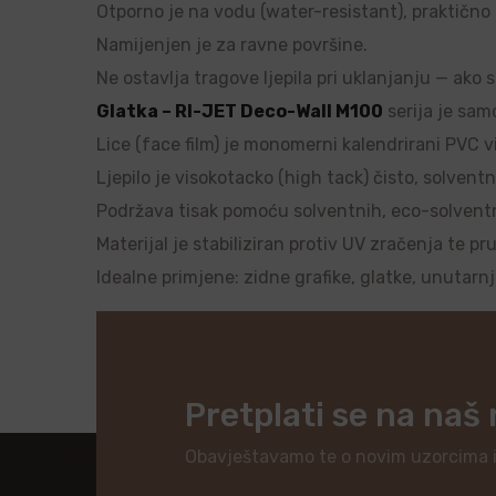
Otporno je na vodu (water-resistant), praktično ne
Namijenjen je za ravne površine.
Ne ostavlja tragove ljepila pri uklanjanju — ako 
Glatka – RI-JET Deco-Wall M100
serija je samo
Lice (face film) je monomerni kalendrirani PVC vi
Ljepilo je visokotacko (high tack) čisto, solventn
Podržava tisak pomoću solventnih, eco-solventnih
Materijal je stabiliziran protiv UV zračenja te pr
Idealne primjene: zidne grafike, glatke, unutarn
Pretplati se na naš
Obavještavamo te o novim uzorcima 