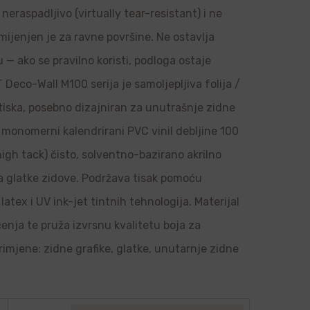
neraspadljivo (virtually tear-resistant) i ne
amijenjen je za ravne površine. Ne ostavlja
u — ako se pravilno koristi, podloga ostaje
Deco-Wall M100 serija je samoljepljiva folija /
 tiska, posebno dizajniran za unutrašnje zidne
je monomerni kalendrirani PVC vinil debljine 100
high tack) čisto, solventno-bazirano akrilno
 na glatke zidove. Podržava tisak pomoću
latex i UV ink-jet tintnih tehnologija. Materijal
ačenja te pruža izvrsnu kvalitetu boja za
rimjene: zidne grafike, glatke, unutarnje zidne