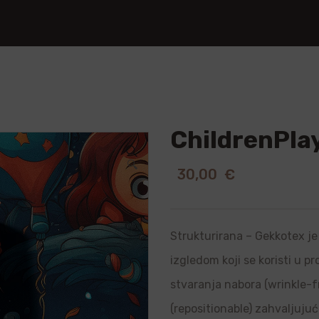
ChildrenPlay
🔍
30,00
€
Strukturirana – Gekkotex je 
izgledom koji se koristi u p
stvaranja nabora (wrinkle-f
(repositionable) zahvaljujuć