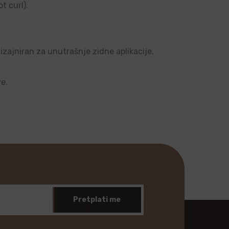
t curl).
dizajniran za unutrašnje zidne aplikacije.
ve.
Pretplati me