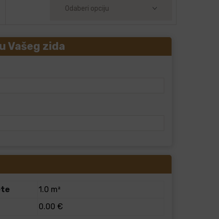
u Vašeg zida
ete
1.0 m²
0.00 €