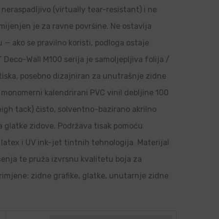
neraspadljivo (virtually tear-resistant) i ne
amijenjen je za ravne površine. Ne ostavlja
u — ako se pravilno koristi, podloga ostaje
Deco-Wall M100 serija je samoljepljiva folija /
 tiska, posebno dizajniran za unutrašnje zidne
je monomerni kalendrirani PVC vinil debljine 100
high tack) čisto, solventno-bazirano akrilno
 na glatke zidove. Podržava tisak pomoću
latex i UV ink-jet tintnih tehnologija. Materijal
ačenja te pruža izvrsnu kvalitetu boja za
rimjene: zidne grafike, glatke, unutarnje zidne