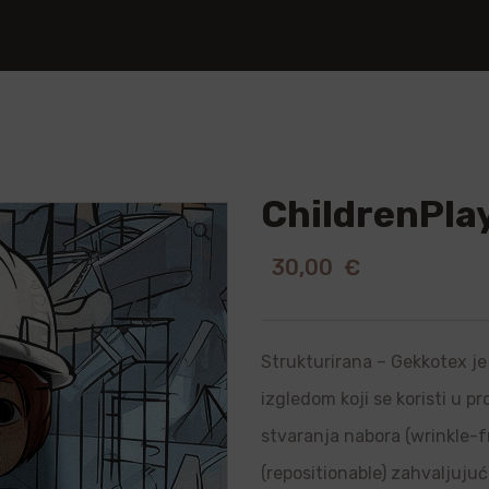
ChildrenPlay
🔍
30,00
€
Strukturirana – Gekkotex je 
izgledom koji se koristi u p
stvaranja nabora (wrinkle-f
(repositionable) zahvaljujuć