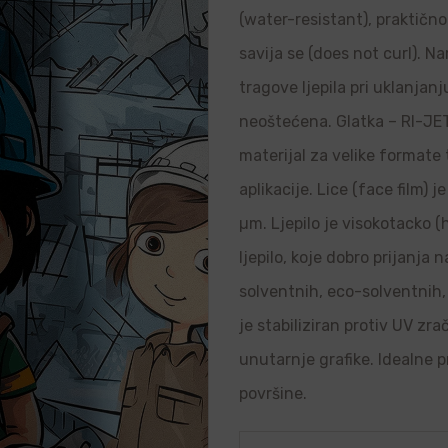
(water-resistant), praktično 
savija se (does not curl). N
tragove ljepila pri uklanjanj
neoštećena. Glatka – RI-JET 
materijal za velike formate
aplikacije. Lice (face film) 
µm. Ljepilo je visokotacko (
ljepilo, koje dobro prijanja
solventnih, eco-solventnih, 
je stabiliziran protiv UV zr
unutarnje grafike. Idealne p
površine.