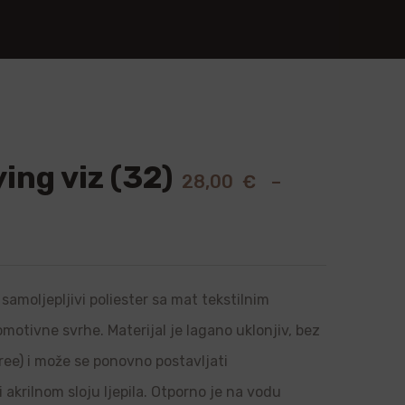
ing viz (32)
28,00
€
–
samoljepljivi poliester sa mat tekstilnim
romotivne svrhe. Materijal je lagano uklonjiv, bez
ree) i može se ponovno postavljati
i akrilnom sloju ljepila. Otporno je na vodu