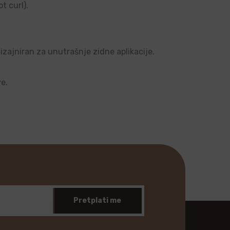
t curl).
dizajniran za unutrašnje zidne aplikacije.
ve.
Pretplati me