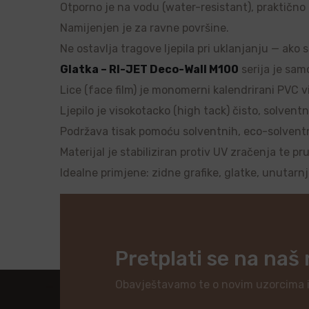
Otporno je na vodu (water-resistant), praktično ne
Namijenjen je za ravne površine.
Ne ostavlja tragove ljepila pri uklanjanju — ako 
Glatka – RI-JET Deco-Wall M100
serija je samo
Lice (face film) je monomerni kalendrirani PVC vi
Ljepilo je visokotacko (high tack) čisto, solventn
Podržava tisak pomoću solventnih, eco-solventnih
Materijal je stabiliziran protiv UV zračenja te pr
Idealne primjene: zidne grafike, glatke, unutarn
Pretplati se na naš
Obavještavamo te o novim uzorcima 