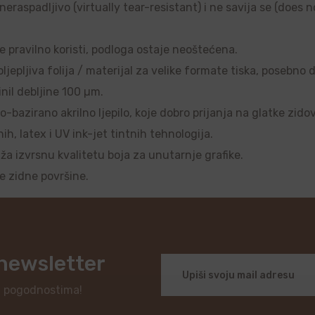
raspadljivo (virtually tear-resistant) i ne savija se (does no
se pravilno koristi, podloga ostaje neoštećena.
ljepljiva folija / materijal za velike formate tiska, posebno 
nil debljine 100 µm.
o-bazirano akrilno ljepilo, koje dobro prijanja na glatke zido
, latex i UV ink-jet tintnih tehnologija.
uža izvrsnu kvalitetu boja za unutarnje grafike.
je zidne površine.
 newsletter
i pogodnostima!