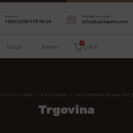
Nazovi
Pošaljite e-mail
+385 (0)98 978 98 09
info@kupitapetu.com
0
Usluge
Kontakt
0,00
€
ITAPETU.COM
PROIZVODI
CHILDRENPLAYING VIZ 
Trgovina