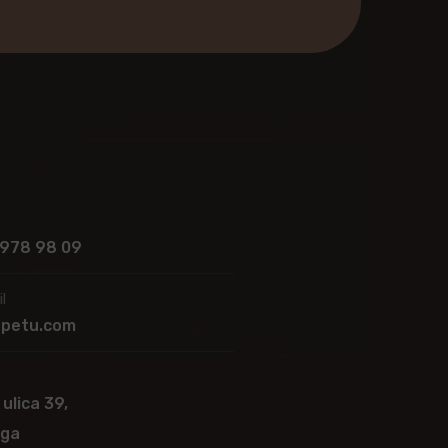
 978 98 09
l
apetu.com
 ulica 39,
ega