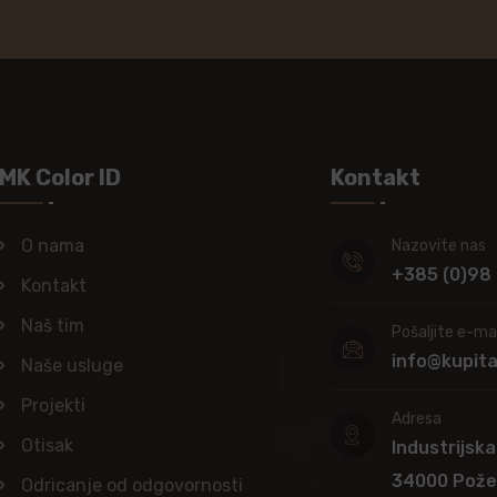
MK Color ID
Kontakt
O nama
Nazovite nas
+385 (0)98
Kontakt
Naš tim
Pošaljite e-mai
info@kupit
Naše usluge
Projekti
Adresa
Otisak
Industrijska
34000 Pož
Odricanje od odgovornosti