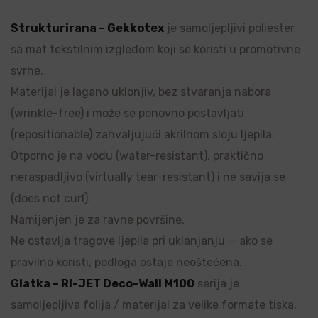
Strukturirana – Gekkotex
je samoljepljivi poliester
sa mat tekstilnim izgledom koji se koristi u promotivne
svrhe.
Materijal je lagano uklonjiv, bez stvaranja nabora
(wrinkle-free) i može se ponovno postavljati
(repositionable) zahvaljujući akrilnom sloju ljepila.
Otporno je na vodu (water-resistant), praktično
neraspadljivo (virtually tear-resistant) i ne savija se
(does not curl).
Namijenjen je za ravne površine.
Ne ostavlja tragove ljepila pri uklanjanju — ako se
pravilno koristi, podloga ostaje neoštećena.
Glatka – RI-JET Deco-Wall M100
serija je
samoljepljiva folija / materijal za velike formate tiska,