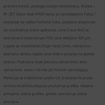
pravilno koristi, podloga ostaje neoštećena. Glatka –
RI-JET Deco-Wall M100 serija je samoljepljiva folija /
materijal za velike formate tiska, posebno dizajniran
za unutrašnje zidne aplikacije. Lice (face film) je
monomerni kalendrirani PVC vinil debljine 100 µm.
Ljepilo je visokotacko (high tack) čisto, solventno-
bazirano akrilno ljepilo, koje dobro prijanja na glatke
zidove. Podržava tisak pomoću solventnih, eco-
solventnih, latex i UV ink-jet tintnih tehnologija.
Materijal je stabiliziran protiv UV zračenja te pruža
izvrsnu kvalitetu boja za unutarnje grafike. Idealne
primjene: zidne grafike, glatke, unutarnje zidne
površine.