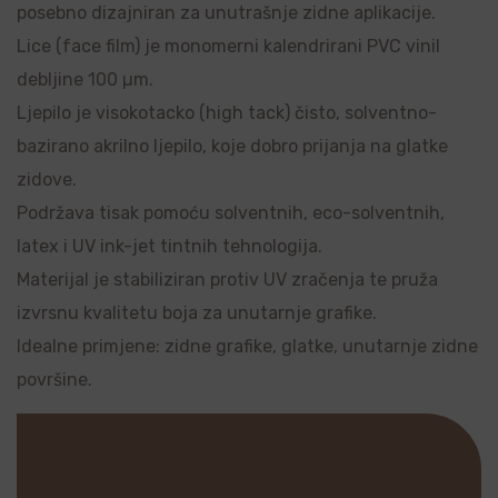
posebno dizajniran za unutrašnje zidne aplikacije.
Lice (face film) je monomerni kalendrirani PVC vinil
debljine 100 µm.
Ljepilo je visokotacko (high tack) čisto, solventno-
bazirano akrilno ljepilo, koje dobro prijanja na glatke
zidove.
Podržava tisak pomoću solventnih, eco-solventnih,
latex i UV ink-jet tintnih tehnologija.
Materijal je stabiliziran protiv UV zračenja te pruža
izvrsnu kvalitetu boja za unutarnje grafike.
Idealne primjene: zidne grafike, glatke, unutarnje zidne
površine.