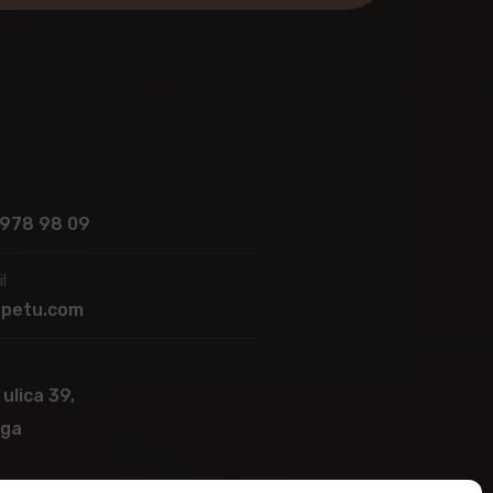
 978 98 09
l
apetu.com
 ulica 39,
ega