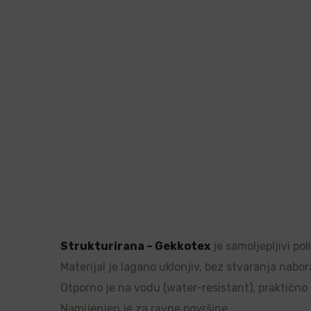
Strukturirana – Gekkotex
je samoljepljivi po
Materijal je lagano uklonjiv, bez stvaranja nabor
Otporno je na vodu (water-resistant), praktično ne
Namijenjen je za ravne površine.