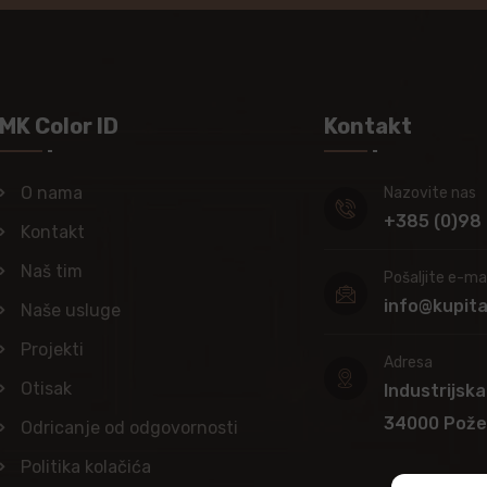
MK Color ID
Kontakt
O nama
Nazovite nas
+385 (0)98
Kontakt
Naš tim
Pošaljite e-mai
info@kupit
Naše usluge
Projekti
Adresa
Otisak
Industrijska
34000 Pož
Odricanje od odgovornosti
Politika kolačića