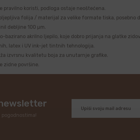
se pravilno koristi, podloga ostaje neoštećena.
ljepljiva folija / materijal za velike formate tiska, posebno 
nil debljine 100 µm.
o-bazirano akrilno ljepilo, koje dobro prijanja na glatke zido
, latex i UV ink-jet tintnih tehnologija.
uža izvrsnu kvalitetu boja za unutarnje grafike.
je zidne površine.
 newsletter
i pogodnostima!