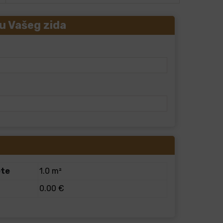
u Vašeg zida
ete
1.0 m²
0.00 €