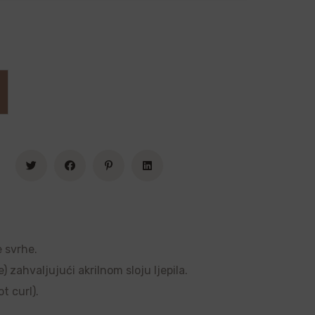
e svrhe.
 zahvaljujući akrilnom sloju ljepila.
t curl).