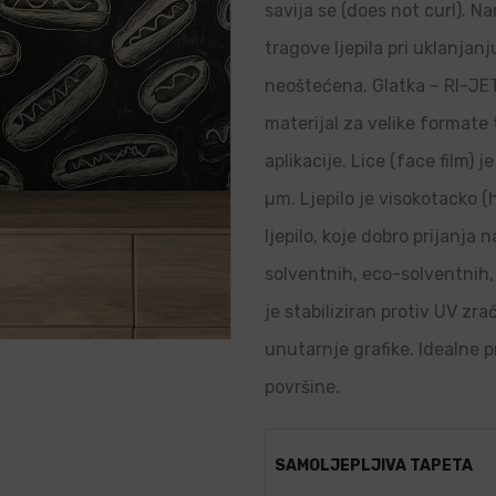
savija se (does not curl). N
tragove ljepila pri uklanjanj
neoštećena. Glatka – RI-JET 
materijal za velike formate
aplikacije. Lice (face film) 
µm. Ljepilo je visokotacko (
ljepilo, koje dobro prijanja
solventnih, eco-solventnih, 
je stabiliziran protiv UV zr
unutarnje grafike. Idealne p
površine.
SAMOLJEPLJIVA TAPETA