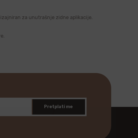
dizajniran za unutrašnje zidne aplikacije.
ve.
Pretplati me