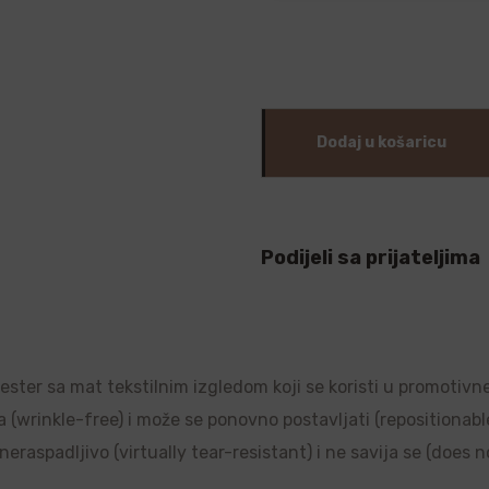
Dodaj u košaricu
Podijeli sa prijateljima
liester sa mat tekstilnim izgledom koji se koristi u promotivn
a (wrinkle-free) i može se ponovno postavljati (repositionable)
raspadljivo (virtually tear-resistant) i ne savija se (does no