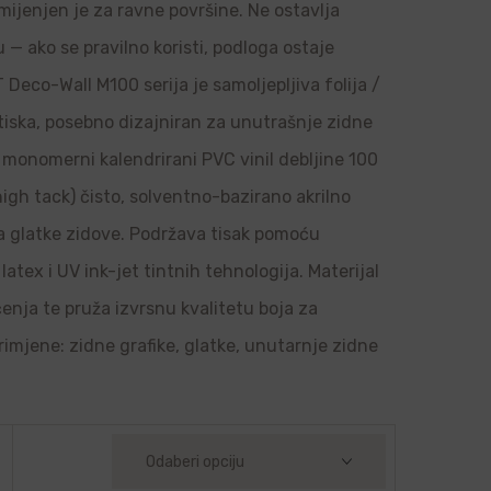
amijenjen je za ravne površine. Ne ostavlja
u — ako se pravilno koristi, podloga ostaje
Deco-Wall M100 serija je samoljepljiva folija /
 tiska, posebno dizajniran za unutrašnje zidne
je monomerni kalendrirani PVC vinil debljine 100
high tack) čisto, solventno-bazirano akrilno
 na glatke zidove. Podržava tisak pomoću
latex i UV ink-jet tintnih tehnologija. Materijal
ačenja te pruža izvrsnu kvalitetu boja za
rimjene: zidne grafike, glatke, unutarnje zidne