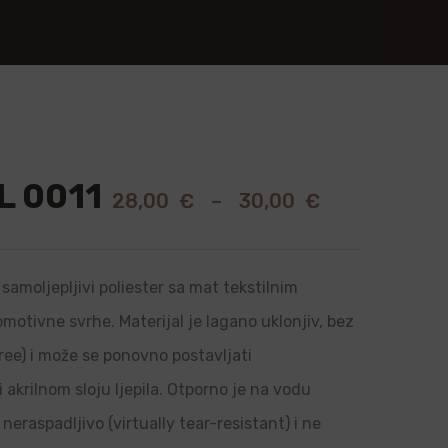
 0011
28,00
€
–
30,00
€
samoljepljivi poliester sa mat tekstilnim
romotivne svrhe. Materijal je lagano uklonjiv, bez
ree) i može se ponovno postavljati
i akrilnom sloju ljepila. Otporno je na vodu
neraspadljivo (virtually tear-resistant) i ne