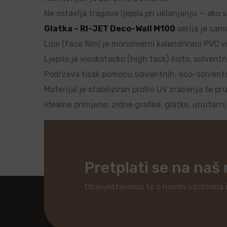
Ne ostavlja tragove ljepila pri uklanjanju — ako 
Glatka – RI-JET Deco-Wall M100
serija je samo
Lice (face film) je monomerni kalendrirani PVC vi
Ljepilo je visokotacko (high tack) čisto, solventn
Podržava tisak pomoću solventnih, eco-solventnih
Materijal je stabiliziran protiv UV zračenja te pr
Idealne primjene: zidne grafike, glatke, unutarn
Pretplati se na naš
Obavještavamo te o novim uzorcima 