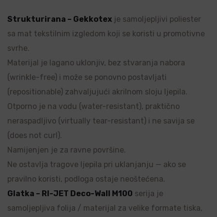
Strukturirana – Gekkotex
je samoljepljivi poliester
sa mat tekstilnim izgledom koji se koristi u promotivne
svrhe.
Materijal je lagano uklonjiv, bez stvaranja nabora
(wrinkle-free) i može se ponovno postavljati
(repositionable) zahvaljujući akrilnom sloju ljepila.
Otporno je na vodu (water-resistant), praktično
neraspadljivo (virtually tear-resistant) i ne savija se
(does not curl).
Namijenjen je za ravne površine.
Ne ostavlja tragove ljepila pri uklanjanju — ako se
pravilno koristi, podloga ostaje neoštećena.
Glatka – RI-JET Deco-Wall M100
serija je
samoljepljiva folija / materijal za velike formate tiska,