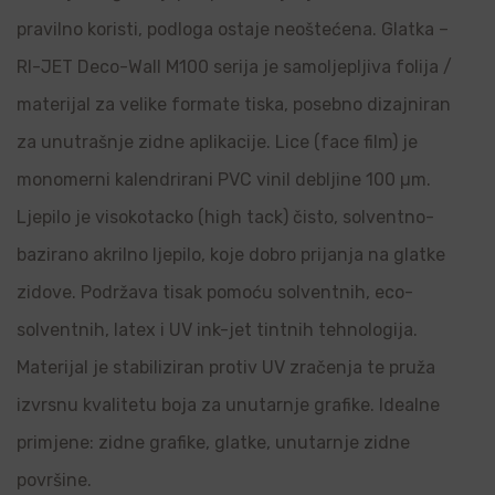
pravilno koristi, podloga ostaje neoštećena. Glatka –
RI-JET Deco-Wall M100 serija je samoljepljiva folija /
materijal za velike formate tiska, posebno dizajniran
za unutrašnje zidne aplikacije. Lice (face film) je
monomerni kalendrirani PVC vinil debljine 100 µm.
Ljepilo je visokotacko (high tack) čisto, solventno-
bazirano akrilno ljepilo, koje dobro prijanja na glatke
zidove. Podržava tisak pomoću solventnih, eco-
solventnih, latex i UV ink-jet tintnih tehnologija.
Materijal je stabiliziran protiv UV zračenja te pruža
izvrsnu kvalitetu boja za unutarnje grafike. Idealne
primjene: zidne grafike, glatke, unutarnje zidne
površine.