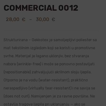
COMMERCIAL 0012
28,00
€
–
30,00
€
Strukturirana – Gekkotex je samoljepljivi poliester sa
mat tekstilnim izgledom koji se koristi u promotivne
svrhe. Materijal je lagano uklonjiv, bez stvaranja
nabora (wrinkle-free) i može se ponovno postavljati
(repositionable) zahvaljujući akrilnom sloju ljepila.
Otporno je na vodu (water-resistant), praktično
neraspadljivo (virtually tear-resistant) i ne savija se
(does not curl). Namijenjen je za ravne površine. Ne
ostavlja tragove ljepila pri uklanjanju — ako se