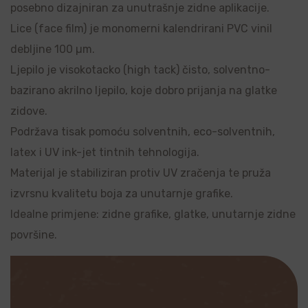
posebno dizajniran za unutrašnje zidne aplikacije.
Lice (face film) je monomerni kalendrirani PVC vinil
debljine 100 µm.
Ljepilo je visokotacko (high tack) čisto, solventno-
bazirano akrilno ljepilo, koje dobro prijanja na glatke
zidove.
Podržava tisak pomoću solventnih, eco-solventnih,
latex i UV ink-jet tintnih tehnologija.
Materijal je stabiliziran protiv UV zračenja te pruža
izvrsnu kvalitetu boja za unutarnje grafike.
Idealne primjene: zidne grafike, glatke, unutarnje zidne
površine.