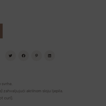
e svrhe.
 zahvaljujući akrilnom sloju ljepila.
t curl).