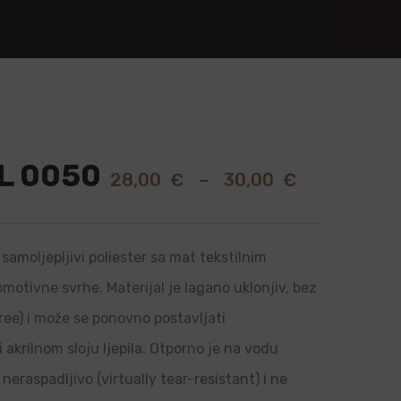
L 0050
28,00
€
–
30,00
€
samoljepljivi poliester sa mat tekstilnim
romotivne svrhe. Materijal je lagano uklonjiv, bez
ree) i može se ponovno postavljati
i akrilnom sloju ljepila. Otporno je na vodu
neraspadljivo (virtually tear-resistant) i ne