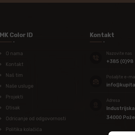
MK Color ID
Kontakt
O nama
Nazovite nas
+385 (0)98
Kontakt
Naš tim
Pošaljite e-mai
info@kupit
Naše usluge
Projekti
Adresa
Otisak
Industrijska
34000 Pož
Odricanje od odgovornosti
Politika kolačića