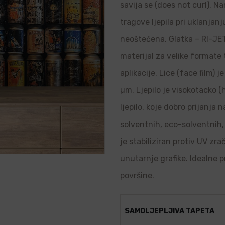
savija se (does not curl). N
tragove ljepila pri uklanjanj
neoštećena. Glatka – RI-JET 
materijal za velike formate
aplikacije. Lice (face film) 
µm. Ljepilo je visokotacko (
ljepilo, koje dobro prijanja
solventnih, eco-solventnih, 
je stabiliziran protiv UV zr
unutarnje grafike. Idealne p
površine.
SAMOLJEPLJIVA TAPETA