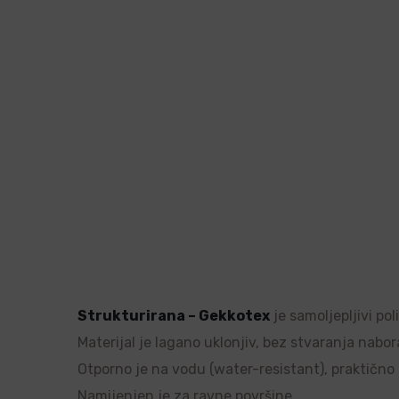
Strukturirana – Gekkotex
je samoljepljivi po
Materijal je lagano uklonjiv, bez stvaranja nabor
Otporno je na vodu (water-resistant), praktično ne
Namijenjen je za ravne površine.