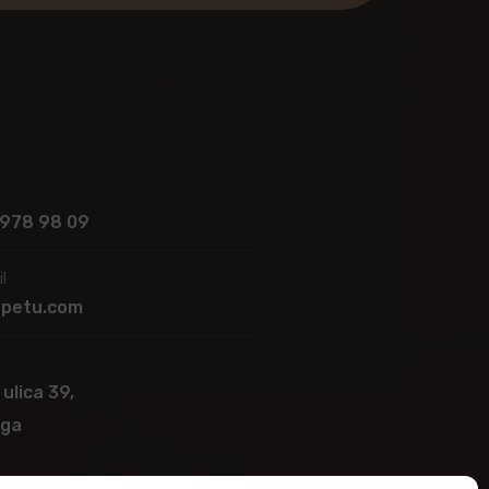
 978 98 09
l
apetu.com
 ulica 39,
ega