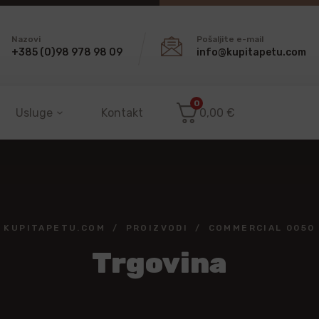
Nazovi
Pošaljite e-mail
+385 (0)98 978 98 09
info@kupitapetu.com
0
Usluge
Kontakt
0,00
€
KUPITAPETU.COM
PROIZVODI
COMMERCIAL 0050
Trgovina