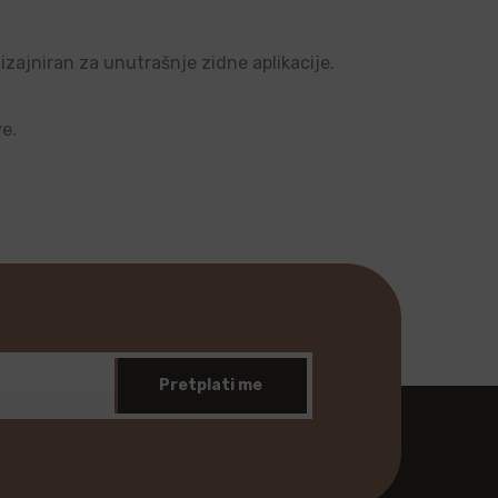
dizajniran za unutrašnje zidne aplikacije.
ve.
Pretplati me