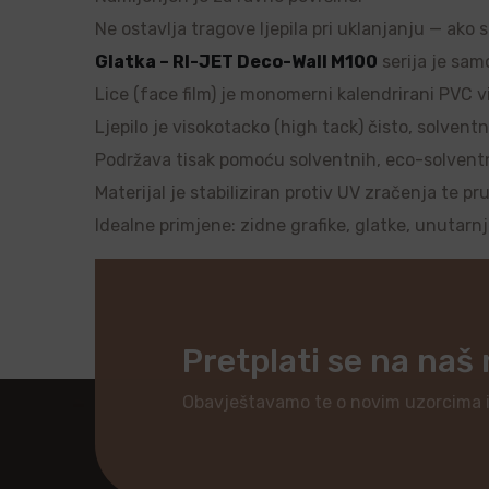
Ne ostavlja tragove ljepila pri uklanjanju — ako 
Glatka – RI-JET Deco-Wall M100
serija je samo
Lice (face film) je monomerni kalendrirani PVC vi
Ljepilo je visokotacko (high tack) čisto, solventn
Podržava tisak pomoću solventnih, eco-solventnih
Materijal je stabiliziran protiv UV zračenja te pr
Idealne primjene: zidne grafike, glatke, unutarn
Pretplati se na naš
Obavještavamo te o novim uzorcima 