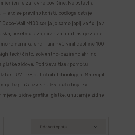
amijenjen je za ravne površine. Ne ostavlja
u — ako se pravilno koristi, podloga ostaje
Deco-Wall M100 serija je samoljepljiva folija /
 tiska, posebno dizajniran za unutrašnje zidne
je monomerni kalendrirani PVC vinil debljine 100
high tack) čisto, solventno-bazirano akrilno
 na glatke zidove. Podržava tisak pomoću
latex i UV ink-jet tintnih tehnologija. Materijal
ačenja te pruža izvrsnu kvalitetu boja za
rimjene: zidne grafike, glatke, unutarnje zidne