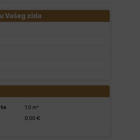
u Vašeg zida
ete
1.0 m²
0.00 €