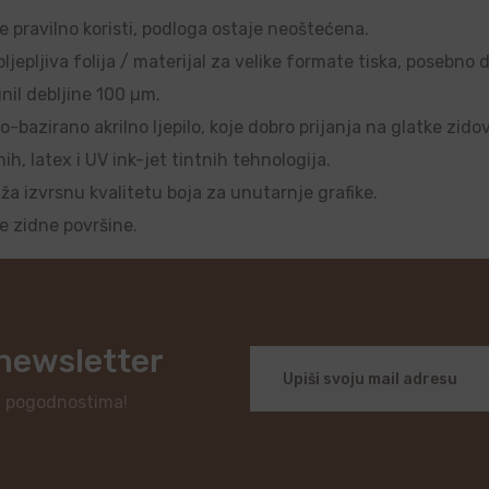
se pravilno koristi, podloga ostaje neoštećena.
ljepljiva folija / materijal za velike formate tiska, posebno 
nil debljine 100 µm.
o-bazirano akrilno ljepilo, koje dobro prijanja na glatke zido
, latex i UV ink-jet tintnih tehnologija.
uža izvrsnu kvalitetu boja za unutarnje grafike.
je zidne površine.
 newsletter
i pogodnostima!