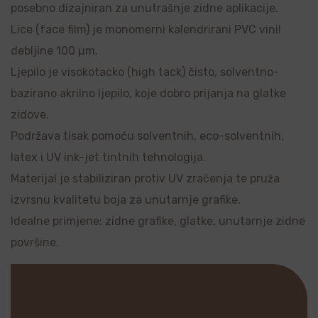
posebno dizajniran za unutrašnje zidne aplikacije.
Lice (face film) je monomerni kalendrirani PVC vinil
debljine 100 µm.
Ljepilo je visokotacko (high tack) čisto, solventno-
bazirano akrilno ljepilo, koje dobro prijanja na glatke
zidove.
Podržava tisak pomoću solventnih, eco-solventnih,
latex i UV ink-jet tintnih tehnologija.
Materijal je stabiliziran protiv UV zračenja te pruža
izvrsnu kvalitetu boja za unutarnje grafike.
Idealne primjene: zidne grafike, glatke, unutarnje zidne
površine.