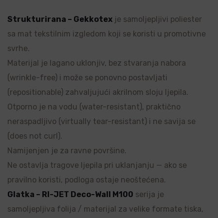
Strukturirana – Gekkotex
je samoljepljivi poliester
sa mat tekstilnim izgledom koji se koristi u promotivne
svrhe.
Materijal je lagano uklonjiv, bez stvaranja nabora
(wrinkle-free) i može se ponovno postavljati
(repositionable) zahvaljujući akrilnom sloju ljepila.
Otporno je na vodu (water-resistant), praktično
neraspadljivo (virtually tear-resistant) i ne savija se
(does not curl).
Namijenjen je za ravne površine.
Ne ostavlja tragove ljepila pri uklanjanju — ako se
pravilno koristi, podloga ostaje neoštećena.
Glatka – RI-JET Deco-Wall M100
serija je
samoljepljiva folija / materijal za velike formate tiska,