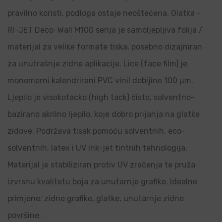
pravilno koristi, podloga ostaje neoštećena. Glatka –
RI-JET Deco-Wall M100 serija je samoljepljiva folija /
materijal za velike formate tiska, posebno dizajniran
za unutrašnje zidne aplikacije. Lice (face film) je
monomerni kalendrirani PVC vinil debljine 100 µm.
Ljepilo je visokotacko (high tack) čisto, solventno-
bazirano akrilno ljepilo, koje dobro prijanja na glatke
zidove. Podržava tisak pomoću solventnih, eco-
solventnih, latex i UV ink-jet tintnih tehnologija.
Materijal je stabiliziran protiv UV zračenja te pruža
izvrsnu kvalitetu boja za unutarnje grafike. Idealne
primjene: zidne grafike, glatke, unutarnje zidne
površine.