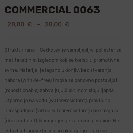
COMMERCIAL 0063
28,00
€
–
30,00
€
Strukturirana – Gekkotex je samoljepljivi poliester sa
mat tekstilnim izgledom koji se koristi u promotivne
svrhe. Materijal je lagano uklonjiv, bez stvaranja
nabora (wrinkle-free) i može se ponovno postavljati
(repositionable) zahvaljujući akrilnom sloju ljepila.
Otporno je na vodu (water-resistant), praktično
neraspadljivo (virtually tear-resistant) i ne savija se
(does not curl). Namijenjen je za ravne površine. Ne
ostavlja tragove ljepila pri uklanjanju — ako se