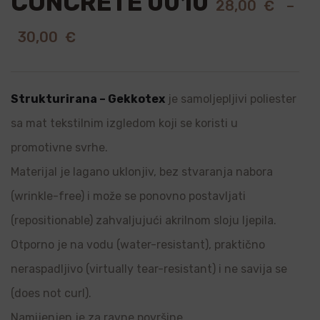
CONCRETE 0010
28,00
€
–
30,00
€
Strukturirana – Gekkotex
je samoljepljivi poliester
sa mat tekstilnim izgledom koji se koristi u
promotivne svrhe.
Materijal je lagano uklonjiv, bez stvaranja nabora
(wrinkle-free) i može se ponovno postavljati
(repositionable) zahvaljujući akrilnom sloju ljepila.
Otporno je na vodu (water-resistant), praktično
neraspadljivo (virtually tear-resistant) i ne savija se
(does not curl).
Namijenjen je za ravne površine.