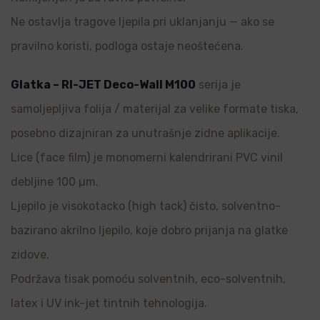
Ne ostavlja tragove ljepila pri uklanjanju — ako se
pravilno koristi, podloga ostaje neoštećena.
Glatka – RI-JET Deco-Wall M100
serija je
samoljepljiva folija / materijal za velike formate tiska,
posebno dizajniran za unutrašnje zidne aplikacije.
Lice (face film) je monomerni kalendrirani PVC vinil
debljine 100 µm.
Ljepilo je visokotacko (high tack) čisto, solventno-
bazirano akrilno ljepilo, koje dobro prijanja na glatke
zidove.
Podržava tisak pomoću solventnih, eco-solventnih,
latex i UV ink-jet tintnih tehnologija.