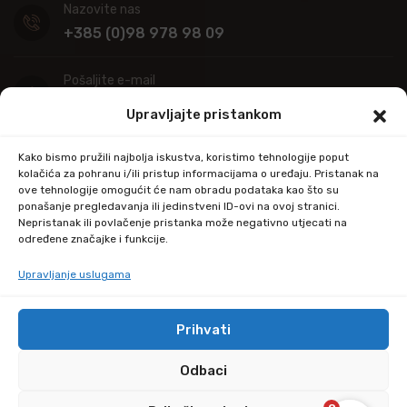
Nazovite nas
+385 (0)98 978 98 09
Pošaljite e-mail
info@kupitapetu.com
Upravljajte pristankom
Adresa
Kako bismo pružili najbolja iskustva, koristimo tehnologije poput
Industrijska ulica 39,
kolačića za pohranu i/ili pristup informacijama o uređaju. Pristanak na
ove tehnologije omogućit će nam obradu podataka kao što su
34000 Požega
ponašanje pregledavanja ili jedinstveni ID-ovi na ovoj stranici.
Nepristanak ili povlačenje pristanka može negativno utjecati na
određene značajke i funkcije.
Upravljanje uslugama
Prihvati
© Copyright 2024 by kupitapetu.com
Odbaci