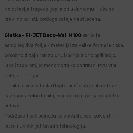
Ne ostavlja tragove ljepila pri uklanjanju — ako se
pravilno koristi, podloga ostaje neoštećena.
Glatka – RI-JET Deco-Wall M100
serija je
samoljepljiva folija / materijal za velike formate tiska,
posebno dizajniran za unutrašnje zidne aplikacije.
Lice (face film) je monomerni kalendrirani PVC vinil
debljine 100 µm.
Ljepilo je visokotacko (high tack) čisto, solventno-
bazirano akrilno ljepilo, koje dobro prijanja na glatke
zidove.
Podržava tisak pomoću solventnih, eco-solventnih,
latex i UV ink-jet tintnih tehnologija.