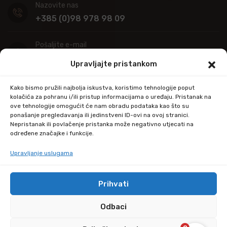
Nazovite nas
+385 (0)98 978 98 09
Pošaljite e-mail
info@kupitapetu.com
Upravljajte pristankom
Adresa
Kako bismo pružili najbolja iskustva, koristimo tehnologije poput
Industrijska ulica 39,
kolačića za pohranu i/ili pristup informacijama o uređaju. Pristanak na
ove tehnologije omogućit će nam obradu podataka kao što su
34000 Požega
ponašanje pregledavanja ili jedinstveni ID-ovi na ovoj stranici.
Nepristanak ili povlačenje pristanka može negativno utjecati na
određene značajke i funkcije.
Upravljanje uslugama
Prihvati
© Copyright 2024 by kupitapetu.com
Odbaci