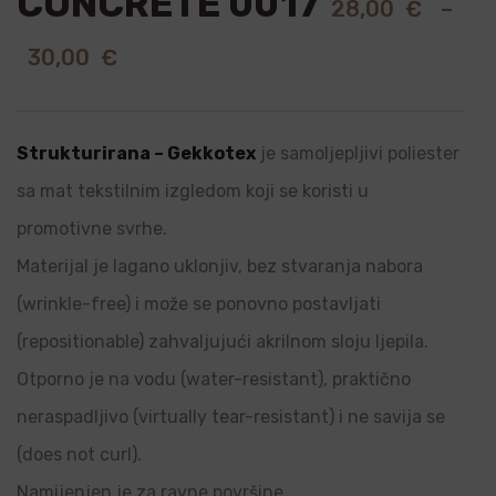
CONCRETE 0017
28,00
€
–
30,00
€
Strukturirana – Gekkotex
je samoljepljivi poliester
sa mat tekstilnim izgledom koji se koristi u
promotivne svrhe.
Materijal je lagano uklonjiv, bez stvaranja nabora
(wrinkle-free) i može se ponovno postavljati
(repositionable) zahvaljujući akrilnom sloju ljepila.
Otporno je na vodu (water-resistant), praktično
neraspadljivo (virtually tear-resistant) i ne savija se
(does not curl).
Namijenjen je za ravne površine.