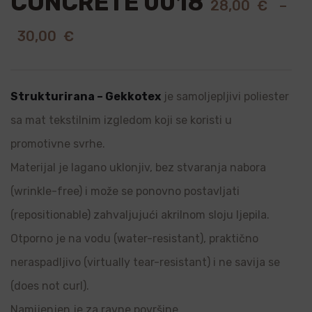
CONCRETE 0018
28,00
€
–
30,00
€
Strukturirana – Gekkotex
je samoljepljivi poliester
sa mat tekstilnim izgledom koji se koristi u
promotivne svrhe.
Materijal je lagano uklonjiv, bez stvaranja nabora
(wrinkle-free) i može se ponovno postavljati
(repositionable) zahvaljujući akrilnom sloju ljepila.
Otporno je na vodu (water-resistant), praktično
neraspadljivo (virtually tear-resistant) i ne savija se
(does not curl).
Namijenjen je za ravne površine.