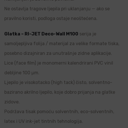
Ne ostavlja tragove ljepila pri uklanjanju — ako se
pravilno koristi, podloga ostaje neoštećena.
Glatka – RI-JET Deco-Wall M100
serija je
samoljepljiva folija / materijal za velike formate tiska,
posebno dizajniran za unutrašnje zidne aplikacije.
Lice (face film) je monomerni kalendrirani PVC vinil
debljine 100 µm.
Ljepilo je visokotacko (high tack) čisto, solventno-
bazirano akrilno ljepilo, koje dobro prijanja na glatke
zidove.
Podržava tisak pomoću solventnih, eco-solventnih,
latex i UV ink-jet tintnih tehnologija.