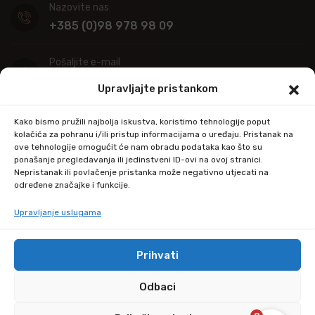
Nazovite nas
+385 (0)98 978 98 09
Pošaljite e-mail
info@kupitapetu.com
Upravljajte pristankom
Adresa
Kako bismo pružili najbolja iskustva, koristimo tehnologije poput
Industrijska ulica 39,
kolačića za pohranu i/ili pristup informacijama o uređaju. Pristanak na
ove tehnologije omogućit će nam obradu podataka kao što su
34000 Požega
ponašanje pregledavanja ili jedinstveni ID-ovi na ovoj stranici.
Nepristanak ili povlačenje pristanka može negativno utjecati na
određene značajke i funkcije.
Upravljanje uslugama
Prihvati
© Copyright 2024 by kupitapetu.com
Odbaci