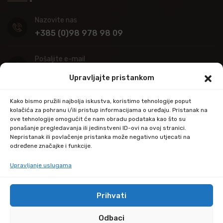
Nazovite nas
+385 (0)98 978 98 09
Pošaljite e-mail
info@kupitapetu.com
Upravljajte pristankom
Adresa
Kako bismo pružili najbolja iskustva, koristimo tehnologije poput
Industrijska ulica 39,
kolačića za pohranu i/ili pristup informacijama o uređaju. Pristanak na
ove tehnologije omogućit će nam obradu podataka kao što su
34000 Požega
ponašanje pregledavanja ili jedinstveni ID-ovi na ovoj stranici.
Nepristanak ili povlačenje pristanka može negativno utjecati na
određene značajke i funkcije.
Upravljanje uslugama
Prihvati
© Copyright 2024 by kupitapetu.com
Odbaci