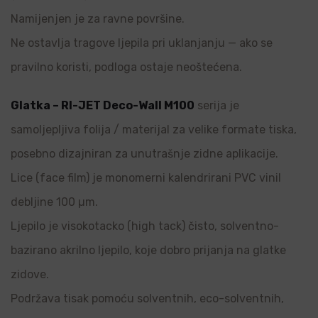
Namijenjen je za ravne površine.
Ne ostavlja tragove ljepila pri uklanjanju — ako se
pravilno koristi, podloga ostaje neoštećena.
Glatka – RI-JET Deco-Wall M100
serija je
samoljepljiva folija / materijal za velike formate tiska,
posebno dizajniran za unutrašnje zidne aplikacije.
Lice (face film) je monomerni kalendrirani PVC vinil
debljine 100 µm.
Ljepilo je visokotacko (high tack) čisto, solventno-
bazirano akrilno ljepilo, koje dobro prijanja na glatke
zidove.
Podržava tisak pomoću solventnih, eco-solventnih,