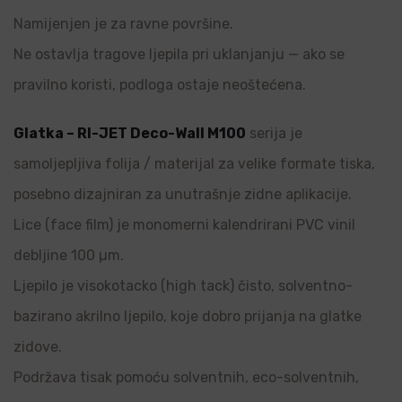
Namijenjen je za ravne površine.
Ne ostavlja tragove ljepila pri uklanjanju — ako se
pravilno koristi, podloga ostaje neoštećena.
Glatka – RI-JET Deco-Wall M100
serija je
samoljepljiva folija / materijal za velike formate tiska,
posebno dizajniran za unutrašnje zidne aplikacije.
Lice (face film) je monomerni kalendrirani PVC vinil
debljine 100 µm.
Ljepilo je visokotacko (high tack) čisto, solventno-
bazirano akrilno ljepilo, koje dobro prijanja na glatke
zidove.
Podržava tisak pomoću solventnih, eco-solventnih,