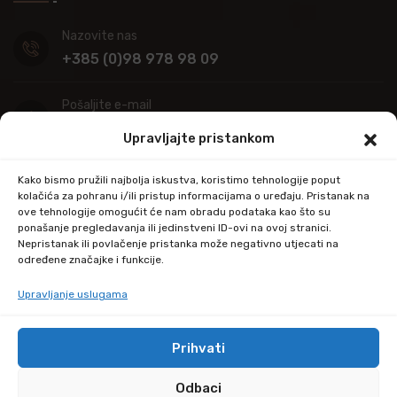
Nazovite nas
+385 (0)98 978 98 09
Pošaljite e-mail
info@kupitapetu.com
Upravljajte pristankom
Adresa
Kako bismo pružili najbolja iskustva, koristimo tehnologije poput
Industrijska ulica 39,
kolačića za pohranu i/ili pristup informacijama o uređaju. Pristanak na
ove tehnologije omogućit će nam obradu podataka kao što su
34000 Požega
ponašanje pregledavanja ili jedinstveni ID-ovi na ovoj stranici.
Nepristanak ili povlačenje pristanka može negativno utjecati na
određene značajke i funkcije.
Upravljanje uslugama
Prihvati
© Copyright 2024 by kupitapetu.com
Odbaci