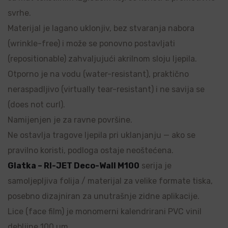
svrhe.
Materijal je lagano uklonjiv, bez stvaranja nabora
(wrinkle-free) i može se ponovno postavljati
(repositionable) zahvaljujući akrilnom sloju ljepila.
Otporno je na vodu (water-resistant), praktično
neraspadljivo (virtually tear-resistant) i ne savija se
(does not curl).
Namijenjen je za ravne površine.
Ne ostavlja tragove ljepila pri uklanjanju — ako se
pravilno koristi, podloga ostaje neoštećena.
Glatka – RI-JET Deco-Wall M100
serija je
samoljepljiva folija / materijal za velike formate tiska,
posebno dizajniran za unutrašnje zidne aplikacije.
Lice (face film) je monomerni kalendrirani PVC vinil
debljine 100 µm.