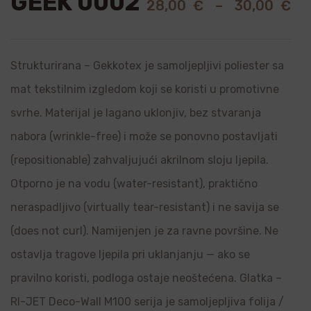
GEEK 0002
28,00
€
–
30,00
€
Strukturirana – Gekkotex je samoljepljivi poliester sa
mat tekstilnim izgledom koji se koristi u promotivne
svrhe. Materijal je lagano uklonjiv, bez stvaranja
nabora (wrinkle-free) i može se ponovno postavljati
(repositionable) zahvaljujući akrilnom sloju ljepila.
Otporno je na vodu (water-resistant), praktično
neraspadljivo (virtually tear-resistant) i ne savija se
(does not curl). Namijenjen je za ravne površine. Ne
ostavlja tragove ljepila pri uklanjanju — ako se
pravilno koristi, podloga ostaje neoštećena. Glatka –
RI-JET Deco-Wall M100 serija je samoljepljiva folija /