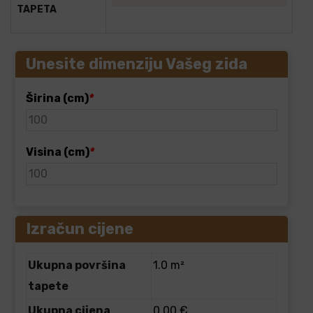
TAPETA
Unesite dimenziju Vašeg zida
Širina (cm)
*
Visina (cm)
*
Izračun cijene
Ukupna površina
1.0 m²
tapete
Ukupna cijena
0.00 €