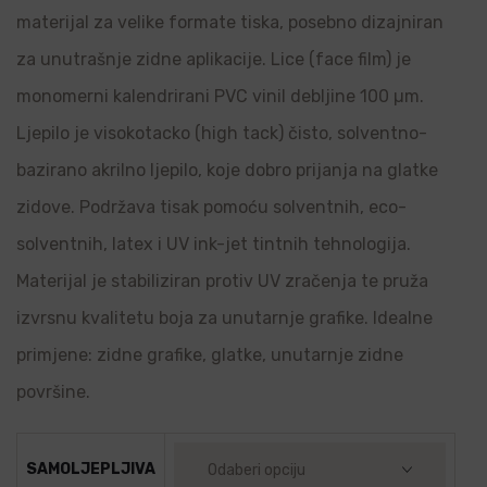
materijal za velike formate tiska, posebno dizajniran
za unutrašnje zidne aplikacije. Lice (face film) je
monomerni kalendrirani PVC vinil debljine 100 µm.
Ljepilo je visokotacko (high tack) čisto, solventno-
bazirano akrilno ljepilo, koje dobro prijanja na glatke
zidove. Podržava tisak pomoću solventnih, eco-
solventnih, latex i UV ink-jet tintnih tehnologija.
Materijal je stabiliziran protiv UV zračenja te pruža
izvrsnu kvalitetu boja za unutarnje grafike. Idealne
primjene: zidne grafike, glatke, unutarnje zidne
površine.
SAMOLJEPLJIVA