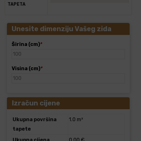
TAPETA
Unesite dimenziju Vašeg zida
Širina (cm)
*
Visina (cm)
*
Izračun cijene
Ukupna površina
1.0 m²
tapete
Ukupna cijena
0.00 €