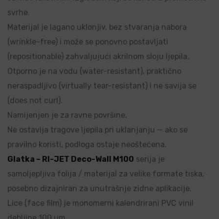
svrhe.
Materijal je lagano uklonjiv, bez stvaranja nabora
(wrinkle-free) i može se ponovno postavljati
(repositionable) zahvaljujući akrilnom sloju ljepila.
Otporno je na vodu (water-resistant), praktično
neraspadljivo (virtually tear-resistant) i ne savija se
(does not curl).
Namijenjen je za ravne površine.
Ne ostavlja tragove ljepila pri uklanjanju — ako se
pravilno koristi, podloga ostaje neoštećena.
Glatka – RI-JET Deco-Wall M100
serija je
samoljepljiva folija / materijal za velike formate tiska,
posebno dizajniran za unutrašnje zidne aplikacije.
Lice (face film) je monomerni kalendrirani PVC vinil
debljine 100 µm.