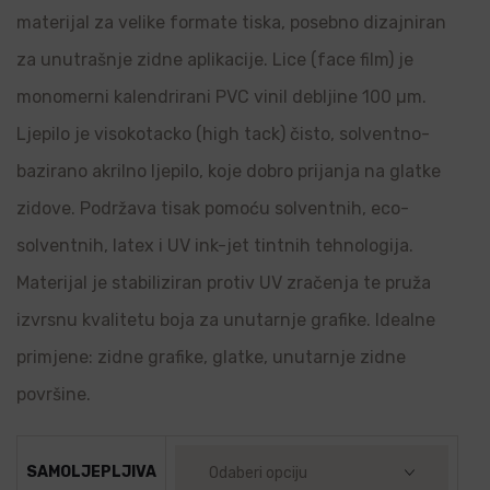
materijal za velike formate tiska, posebno dizajniran
za unutrašnje zidne aplikacije. Lice (face film) je
monomerni kalendrirani PVC vinil debljine 100 µm.
Ljepilo je visokotacko (high tack) čisto, solventno-
bazirano akrilno ljepilo, koje dobro prijanja na glatke
zidove. Podržava tisak pomoću solventnih, eco-
solventnih, latex i UV ink-jet tintnih tehnologija.
Materijal je stabiliziran protiv UV zračenja te pruža
izvrsnu kvalitetu boja za unutarnje grafike. Idealne
primjene: zidne grafike, glatke, unutarnje zidne
površine.
SAMOLJEPLJIVA