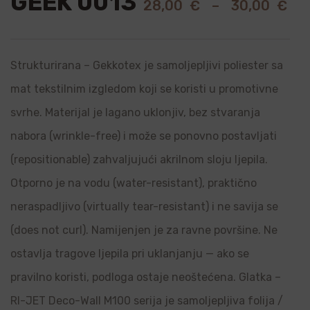
GEEK 0013
28,00
€
–
30,00
€
Strukturirana – Gekkotex je samoljepljivi poliester sa
mat tekstilnim izgledom koji se koristi u promotivne
svrhe. Materijal je lagano uklonjiv, bez stvaranja
nabora (wrinkle-free) i može se ponovno postavljati
(repositionable) zahvaljujući akrilnom sloju ljepila.
Otporno je na vodu (water-resistant), praktično
neraspadljivo (virtually tear-resistant) i ne savija se
(does not curl). Namijenjen je za ravne površine. Ne
ostavlja tragove ljepila pri uklanjanju — ako se
pravilno koristi, podloga ostaje neoštećena. Glatka –
RI-JET Deco-Wall M100 serija je samoljepljiva folija /